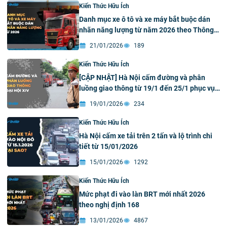
Kiến Thức Hữu Ích
Danh mục xe ô tô và xe máy bắt buộc dán
nhãn năng lượng từ năm 2026 theo Thông
tư 69/2025/TT-BXD
21/01/2026
189
Kiến Thức Hữu Ích
[CẬP NHẬT] Hà Nội cấm đường và phân
luồng giao thông từ 19/1 đến 25/1 phục vụ
Đại Hội XIV
19/01/2026
234
Kiến Thức Hữu Ích
Hà Nội cấm xe tải trên 2 tấn và lộ trình chi
tiết từ 15/01/2026
15/01/2026
1292
Kiến Thức Hữu Ích
Mức phạt đi vào làn BRT mới nhất 2026
theo nghị định 168
13/01/2026
4867