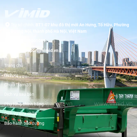
Trụ sở chính:
BT1-07 khu đô thị mới An Hưng, Tố Hữu, Phường
Dương Nội, thành phố Hà Nội, Việt Nam
Hotline:
19001089
Email:
support@vimid.vn
Trang chủ
Dịch vụ
Chuỗi trạm 3S
Dịch vụ sau bán
Phụ tùng chính hãng
Dịch vụ sửa chữa
Bảo hành bảo dưỡng