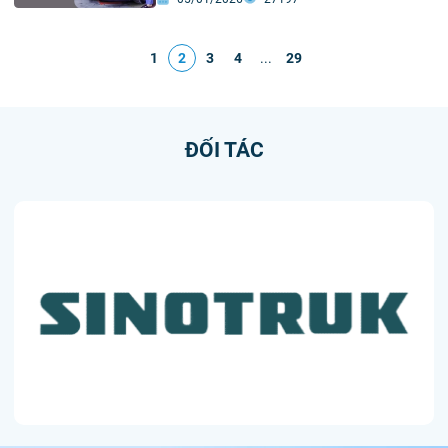
1
2
3
4
...
29
ĐỐI TÁC