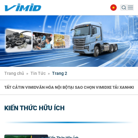
Trang chủ
»
Tin Tức
»
Trang 2
TẤT CẢ
TIN VIMID
VĂN HÓA NỘI BỘ
TẠI SAO CHỌN VIMID
XE TẢI XANH
KIẾ
KIẾN THỨC HỮU ÍCH