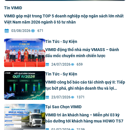
Tin VIMID
VIMID góp mặt trong TOP 5 doanh nghiệp nộp ngân sách lớn nhất
Việt Nam năm 2026 ngành ô tô tư nhân
03/08/2026
671
Tin Tức - Sự Kiện
VIMID động thổ nhà máy VMASS – Đánh
dấu mốc chuyển mình chiến lược
24/07/2026
659
Tin Tức - Sự Kiện
VIMID công bố báo cáo tài chính quý II: Tiếp
tục bứt phá, ghi nhận doanh thu và lợi
nhuận kỷ lục
23/07/2026
1371
Tại Sao Chọn VIMID
VIMID tri ân khách hàng – Miễn phí 03 kỳ
bảo dưỡng tới khách hàng mua HOWO TS7
01/07/2026
2139