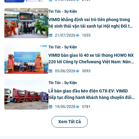
Tin Tức - Sự Kiện
VIMID khẳng định vai trò tiên phong trong
hệ sinh thái vận tải xanh tại Hội nghị Đối tác
Toàn cầu SINOTRUK & Triển lãm Sản phẩm
21/07/2026
1055
Xanh – Thông minh 2026
Tin Tức - Sự Kiện
VIMID bàn giao lô 40 xe tải thùng HOWO NX
220 tới Công ty Chefuwang Việt Nam: Nâng
tầm chuỗi cung ứng xuyên biên giới
05/06/2026
3093
Tin Tức - Sự Kiện
Lễ bàn giao đầu kéo điện G7X-EV: VIMID
tiếp tục đồng hành khách hàng chuyển đổi
xanh toàn diện
19/06/2026
5781
Xem Tất Cả