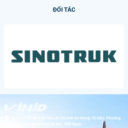
ĐỐI TÁC
Trụ sở chính:
BT1-07 khu đô thị mới An Hưng, Tố Hữu, Phường
Dương Nội, thành phố Hà Nội, Việt Nam