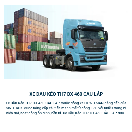
XE ĐẦU KÉO TH7 DX 460 CẦU LÁP
Xe Đầu Kéo TH7 DX 460 CẦU LÁP thuộc dòng xe HOWO MAN đẳng cấp của
SINOTRUK, được nâng cấp cải tiến mạnh mẽ từ dòng T7H với nhiều trang bị
tr
hiện đại, hoạt động ổn định, bền bỉ. Xe Đầu Kéo TH7 DX 460 CẦU LÁP được
v
nâng cấp thêm nhiều trang bị so với bản CẦU LÁP trước đây: Màn hình LCD
to hơn (12.3 inch) và đặc biệt được trang bị thêm Camera 360 giúp cho tăng
thêm độ an toàn cho khách hàng trong quá trình sử dụng.