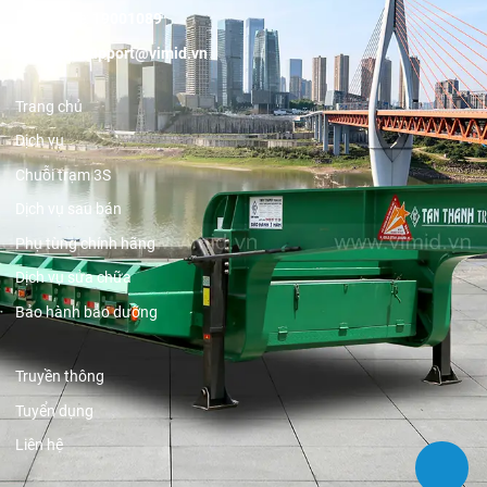
Hotline:
19001089
Email:
support@vimid.vn
Trang chủ
Dịch vụ
Chuỗi trạm 3S
Dịch vụ sau bán
Phụ tùng chính hãng
Dịch vụ sửa chữa
Bảo hành bảo dưỡng
Truyền thông
Tuyển dụng
Liên hệ