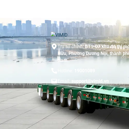
Trụ sở chính:
BT1-07 khu đô thị mớ
Hữu, Phường Dương Nội, thành phố
Nam
Hotline:
19001089
Email:
support@vimid.vn