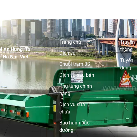
Trang chủ
Truyền
i An Hưng, Tố
thông
Dịch vụ
 Hà Nội, Việt
Tuyển
Chuỗi trạm 3S
dụng
Dịch vụ sau bán
Liên hệ
Phụ tùng chính
hãng
Dịch vụ sửa
chữa
Bảo hành bảo
dưỡng