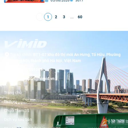
05/06/2026
3077
1
2
3
...
60
Trụ sở chính:
BT1-07 khu đô thị mới An Hưng, Tố Hữu, Phường
Dương Nội, thành phố Hà Nội, Việt Nam
Hotline:
19001089
Email:
support@vimid.vn
Trang chủ
Dịch vụ
Chuỗi trạm 3S
Dịch vụ sau bán