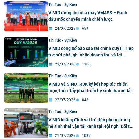
Tin Tức - Sự Kiện
VIMID động thổ nhà máy VMASS – Đánh
dấu mốc chuyển mình chiến lược
24/07/2026
659
Tin Tức - Sự Kiện
VIMID công bố báo cáo tài chính quý II: Tiếp
tục bứt phá, ghi nhận doanh thu và lợi
nhuận kỷ lục
23/07/2026
1306
Tin Tức - Sự Kiện
VIMID và SINOTRUK ký kết hợp tác chiến
lược, thúc đẩy phát triển hệ sinh thái xe tải
xanh và thông minh tại Việt Nam
22/07/2026
848
Tin Tức - Sự Kiện
VIMID khẳng định vai trò tiên phong trong
hệ sinh thái vận tải xanh tại Hội nghị Đối tác
Toàn cầu SINOTRUK & Triển lãm Sản phẩm
21/07/2026
1039