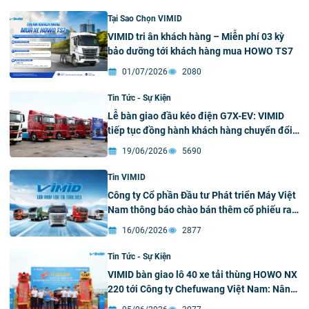
Xanh – Thông minh 2026
Tại Sao Chọn VIMID
VIMID tri ân khách hàng – Miễn phí 03 kỳ
bảo dưỡng tới khách hàng mua HOWO TS7
01/07/2026
2080
Tin Tức - Sự Kiện
Lễ bàn giao đầu kéo điện G7X-EV: VIMID
tiếp tục đồng hành khách hàng chuyển đổi
xanh toàn diện
19/06/2026
5690
Tin VIMID
Công ty Cổ phần Đầu tư Phát triển Máy Việt
Nam thông báo chào bán thêm cổ phiếu ra
công chúng
16/06/2026
2877
Tin Tức - Sự Kiện
VIMID bàn giao lô 40 xe tải thùng HOWO NX
220 tới Công ty Chefuwang Việt Nam: Nâng
tầm chuỗi cung ứng xuyên biên giới