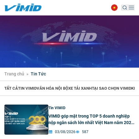
Trang chủ
»
Tin Tức
TẤT CẢ
TIN VIMID
VĂN HÓA NỘI BỘ
XE TẢI XANH
TẠI SAO CHỌN VIMID
KIẾ
Tin VIMID
VIMID góp mặt trong TOP 5 doanh nghiệp
nộp ngân sách lớn nhất Việt Nam năm 2026
ngành ô tô tư nhân
03/08/2026
587