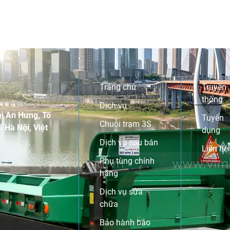
Trang chủ
Truyền
thông
Dịch vụ
i An Hưng, Tố
Tuyển
Chuỗi trạm 3S
 Hà Nội, Việt
dụng
Dịch vụ sau bán
Liên hệ
Phụ tùng chính
hãng
Dịch vụ sửa
chữa
Bảo hành bảo