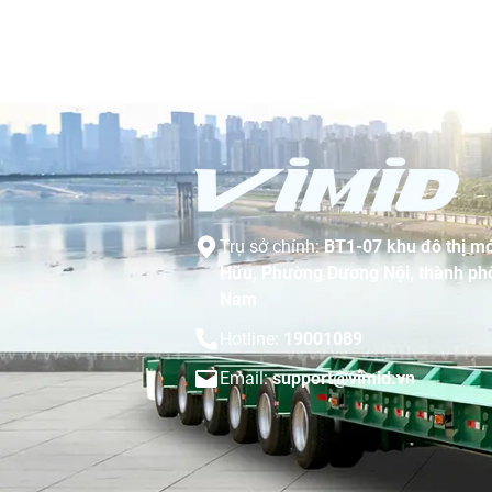
Trụ sở chính:
BT1-07 khu đô thị mớ
Hữu, Phường Dương Nội, thành phố
Nam
Hotline:
19001089
Email:
support@vimid.vn