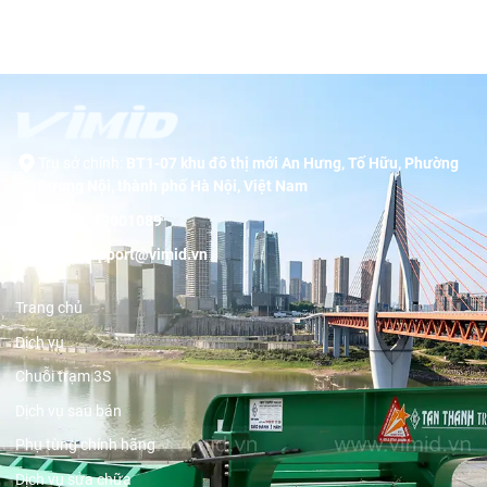
Trụ sở chính:
BT1-07 khu đô thị mới An Hưng, Tố Hữu, Phường
Dương Nội, thành phố Hà Nội, Việt Nam
Hotline:
19001089
Email:
support@vimid.vn
Trang chủ
Dịch vụ
Chuỗi trạm 3S
Dịch vụ sau bán
Phụ tùng chính hãng
Dịch vụ sửa chữa