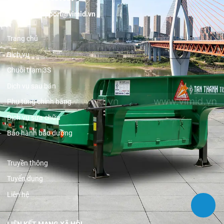
Email:
support@vimid.vn
Trang chủ
Dịch vụ
Chuỗi trạm 3S
Dịch vụ sau bán
Phụ tùng chính hãng
Dịch vụ sửa chữa
Bảo hành bảo dưỡng
Truyền thông
Tuyển dụng
Liên hệ