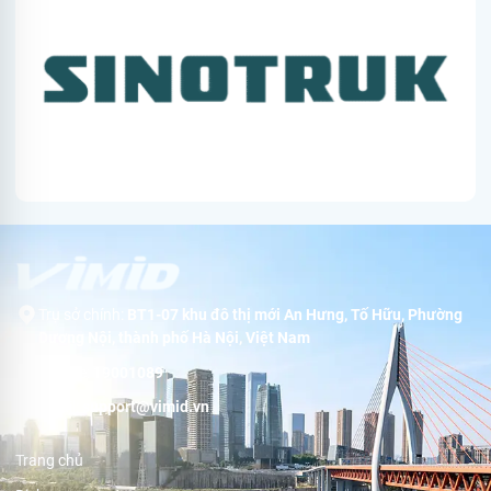
Trụ sở chính:
BT1-07 khu đô thị mới An Hưng, Tố Hữu, Phường
Dương Nội, thành phố Hà Nội, Việt Nam
Hotline:
19001089
Email:
support@vimid.vn
Trang chủ