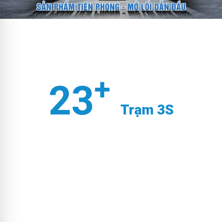
+
23
Trạm 3S