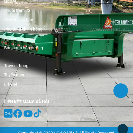
Dịch vụ
Chuỗi trạm 3S
Dịch vụ sau bán
Phụ tùng chính hãng
Dịch vụ sửa chữa
Bảo hành bảo dưỡng
Truyền thông
Tuyển dụng
Liên hệ
LIÊN KẾT MẠNG XÃ HỘI