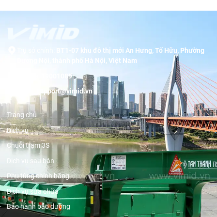
Trụ sở chính:
BT1-07 khu đô thị mới An Hưng, Tố Hữu, Phường
Dương Nội, thành phố Hà Nội, Việt Nam
Hotline:
19001089
Email:
support@vimid.vn
Trang chủ
Dịch vụ
Chuỗi trạm 3S
Dịch vụ sau bán
Phụ tùng chính hãng
Dịch vụ sửa chữa
Bảo hành bảo dưỡng