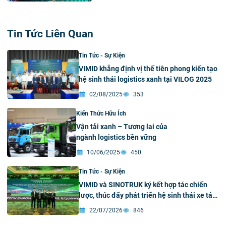
Tin Tức Liên Quan
Tin Tức - Sự Kiện
VIMID khẳng định vị thế tiên phong kiến tạo
hệ sinh thái logistics xanh tại VILOG 2025
02/08/2025
353
Kiến Thức Hữu Ích
Vận tải xanh – Tương lai của
ngành logistics bền vững
10/06/2025
450
Tin Tức - Sự Kiện
VIMID và SINOTRUK ký kết hợp tác chiến
lược, thúc đẩy phát triển hệ sinh thái xe tải
xanh và thông minh tại Việt Nam
22/07/2026
846