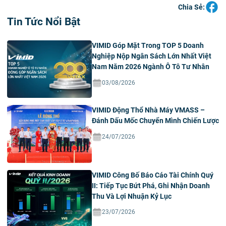
Chia Sẻ:
Tin Tức Nổi Bật
VIMID Góp Mặt Trong TOP 5 Doanh
Nghiệp Nộp Ngân Sách Lớn Nhất Việt
Nam Năm 2026 Ngành Ô Tô Tư Nhân
03/08/2026
VIMID Động Thổ Nhà Máy VMASS –
Đánh Dấu Mốc Chuyển Mình Chiến Lược
24/07/2026
VIMID Công Bố Báo Cáo Tài Chính Quý
II: Tiếp Tục Bứt Phá, Ghi Nhận Doanh
Thu Và Lợi Nhuận Kỷ Lục
23/07/2026