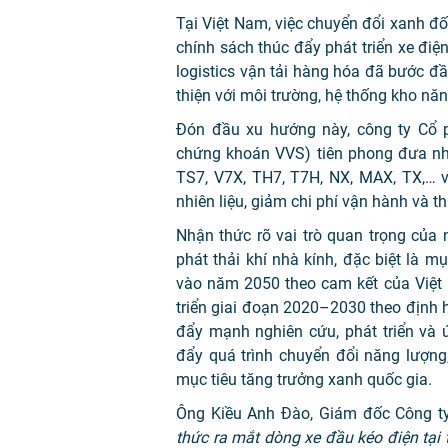
Tại Việt Nam, việc chuyển đổi xanh đố
chính sách thúc đẩy phát triển xe đi
logistics vận tải hàng hóa đã bước đầ
thiện với môi trường, hệ thống kho năn
Đón đầu xu hướng này, công ty Cổ 
chứng khoán VVS) tiên phong đưa nh
TS7, V7X, TH7, T7H, NX, MAX, TX,… vớ
nhiên liệu, giảm chi phí vận hành và th
Nhận thức rõ vai trò quan trọng của 
phát thải khí nhà kính, đặc biệt là mụ
vào năm 2050 theo cam kết của Việt 
triển giai đoạn 2020–2030 theo định 
đẩy mạnh nghiên cứu, phát triển và 
đẩy quá trình chuyển đổi năng lượng
mục tiêu tăng trưởng xanh quốc gia.
Ông Kiều Anh Đào, Giám đốc Công ty
thức ra mắt dòng xe đầu kéo điện tại 