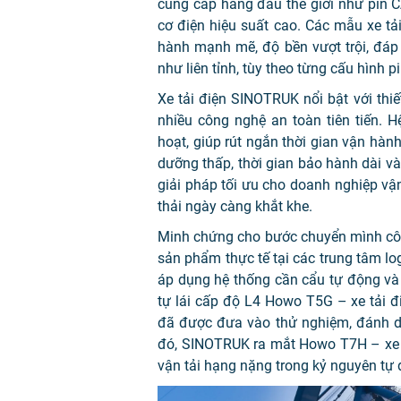
cung cấp hàng đầu thế giới như pin 
cơ điện hiệu suất cao. Các mẫu xe t
hành mạnh mẽ, độ bền vượt trội, đáp
như liên tỉnh, tùy theo từng cấu hình pi
Xe tải điện SINOTRUK nổi bật với thiết
nhiều công nghệ an toàn tiên tiến. 
hoạt, giúp rút ngắn thời gian vận hành
dưỡng thấp, thời gian bảo hành dài và 
giải pháp tối ưu cho doanh nghiệp vận 
thải ngày càng khắt khe.
Minh chứng cho bước chuyển mình côn
sản phẩm thực tế tại các trung tâm lo
áp dụng hệ thống cần cẩu tự động và đ
tự lái cấp độ L4 Howo T5G – xe tải đi
đã được đưa vào thử nghiệm, đánh dấ
đó, SINOTRUK ra mắt Howo T7H – xe tả
vận tải hạng nặng trong kỷ nguyên tự 