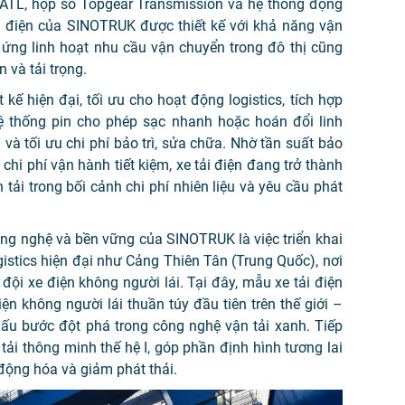
CATL, hộp số
Topgear Transmission
và hệ thống động
ải điện của SINOTRUK được thiết kế với khả năng vận
 ứng linh hoạt nhu cầu vận chuyển trong đô thị cũng
n và tải trọng.
 kế hiện đại, tối ưu cho hoạt động logistics, tích hợp
Hệ thống pin cho phép sạc nhanh hoặc hoán đổi linh
 và tối ưu chi phí bảo trì, sửa chữa. Nhờ tần suất bảo
chi phí vận hành tiết kiệm, xe tải điện đang trở thành
tải trong bối cảnh chi phí nhiên liệu và yêu cầu phát
g nghệ và bền vững của SINOTRUK là việc triển khai
gistics hiện đại như Cảng Thiên Tân (Trung Quốc), nơi
ội xe điện không người lái. Tại đây, mẫu xe tải điện
ện không người lái thuần túy đầu tiên trên thế giới –
u bước đột phá trong công nghệ vận tải xanh. Tiếp
i thông minh thế hệ I, góp phần định hình tương lai
động hóa và giảm phát thải.