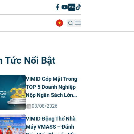
n Tức Nổi Bật
VIMID Góp Mặt Trong
TOP 5 Doanh Nghiệp
Nộp Ngân Sách Lớn
Nhất Việt Nam Năm
03/08/2026
2026 Ngành Ô Tô Tư
VIMID Động Thổ Nhà
Nhân
Máy VMASS – Đánh