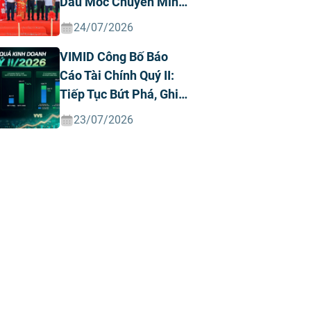
Dấu Mốc Chuyển Mình
Chiến Lược
24/07/2026
VIMID Công Bố Báo
Cáo Tài Chính Quý II:
Tiếp Tục Bứt Phá, Ghi
Nhận Doanh Thu Và
23/07/2026
Lợi Nhuận Kỷ Lục