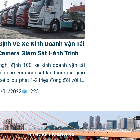
Định Về Xe Kinh Doanh Vận Tải
Camera Giám Sát Hành Trình
nghị định 100, xe kinh doanh vận tải
ắp camera giám sát khi tham gia giao
sẽ bị xử phạt 1-2 triệu đồng đối với lái
6 triệu đồng đối với cá nhân và 10-12
/01/2022
225
đồng đối với tổ chức không lắp camera.
 tiện bị thu hồi phù hiệu 1-3 tháng.
LIÊN KẾT MẠNG XÃ