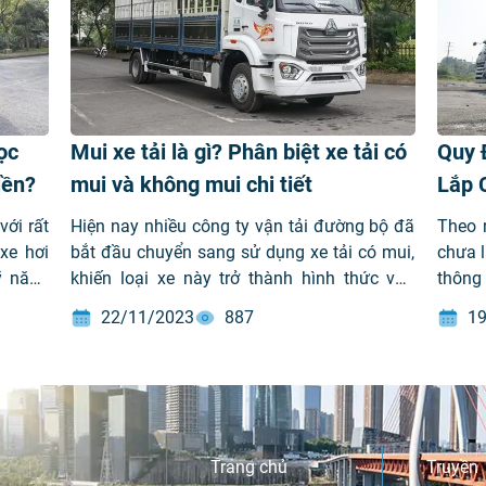
ọc
Mui xe tải là gì? Phân biệt xe tải có
Quy 
iền?
mui và không mui chi tiết
Lắp 
với rất
Hiện nay nhiều công ty vận tải đường bộ đã
Theo 
 xe hơi
bắt đầu chuyển sang sử dụng xe tải có mui,
chưa l
kỹ năng
khiến loại xe này trở thành hình thức vận
thông 
c tình
chuyển phổ biến ở Việt Nam. Vậy xe tải có
xe; 5-
22/11/2023
887
19
 xe tải
mui và không mui có điểm gì khác biệt. Hãy
triệu 
cùng VIMID tìm hiểu về vấn […]
Phương
Trang chủ
Truyền