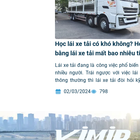
Học lái xe tải có khó không? H
bằng lái xe tải mất bao nhiêu t
Lái xe tải đang là công việc phổ biến 
nhiều người. Trái ngược với việc lái
thông thường thì lái xe tải đòi hỏi 
chuyên sâu để có thể xử lý được cá
02/03/2024
798
huống khẩn cấp. Do đó mà việc học lái
không chỉ là quá […]