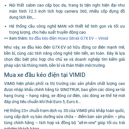
Nội thất cabin cao cấp bọc da, trang bị tiện nghi hiện đại như
màn hình 12.3 inch tích hợp camera 360, nhiều cốp đựng đồ
dung tích lớn,…
Hệ thống cầu công nghệ MAN với thiết kế tinh gọn và tối ưu
trọng lượng, cho hiệu suất truyền động cao.
>> Xem thêm:
Xe đầu kéo điện Howo Sitrak G7X EV – Vimid
Như vậy, xe đầu kéo điện G7X-EV sở hữu động cơ điện mạnh mẽ,
bền bỉ, cùng các tính năng công nghệ tiên tiến, an toàn. Đây là lựa
chọn đặc biệt phù hợp cho chủ xe và doanh nghiệp tìm kiếm giải
pháp vận tải thông minh, bền bỉ và thân thiện môi trường.
Mua xe đầu kéo điện tại VIMID
VIMID hiện phân phối ra thị trường các sản phẩm chất lượng cao
được nhập khẩu chính hãng từ SINOTRUK, bao gồm các dòng xe tải
hạng trung – hạng nặng, xe động cơ điện, các dòng xe thế hệ mới
đáp ứng tiêu chuẩn khí thải Euro 5, Euro 6…
Hệ thống 23+ chuỗi trạm dịch vụ 3S của VIMID phủ khắp toàn quốc,
cung cấp dịch vụ bảo dưỡng sửa chữa – điểm bán sản phẩm – phụ
tùng chính hãng – tích hợp và đồng bộ “all-in-one” giúp tối ưu trải
nghiệm khách hàng.