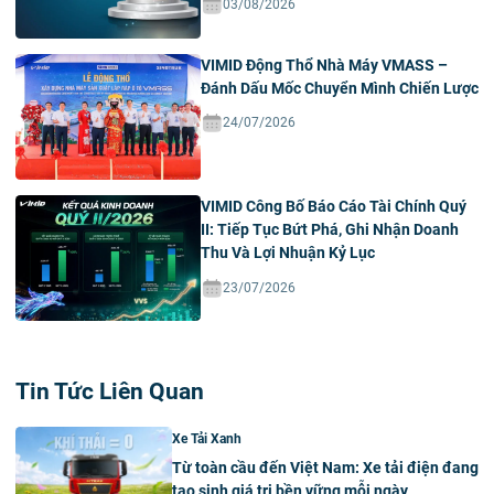
03/08/2026
VIMID Động Thổ Nhà Máy VMASS –
Đánh Dấu Mốc Chuyển Mình Chiến Lược
24/07/2026
VIMID Công Bố Báo Cáo Tài Chính Quý
II: Tiếp Tục Bứt Phá, Ghi Nhận Doanh
Thu Và Lợi Nhuận Kỷ Lục
23/07/2026
Tin Tức Liên Quan
Xe Tải Xanh
Từ toàn cầu đến Việt Nam: Xe tải điện đang
tạo sinh giá trị bền vững mỗi ngày