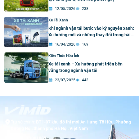
12/05/2026
238
Xe Tải Xanh
Khi ngành vận tải bước vào kỷ nguyên xanh:
Xu hướng mới và những thay đổi trong bài
toán đầu tư đội xe
16/04/2026
169
Kiến Thức Hữu Ích
Xe tải xanh – Xu hướng phát triển bền
vững trong ngành vận tải
23/07/2025
443
Trụ sở chính:
BT1-07 khu đô thị mới An Hưng, Tố Hữu, Phường
Dương Nội, thành phố Hà Nội, Việt Nam
Hotline:
19001089