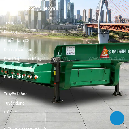
Email:
support@vimid.vn
Trang chủ
Dịch vụ
Chuỗi trạm 3S
Dịch vụ sau bán
Phụ tùng chính hãng
Dịch vụ sửa chữa
Bảo hành bảo dưỡng
Truyền thông
Tuyển dụng
Liên hệ