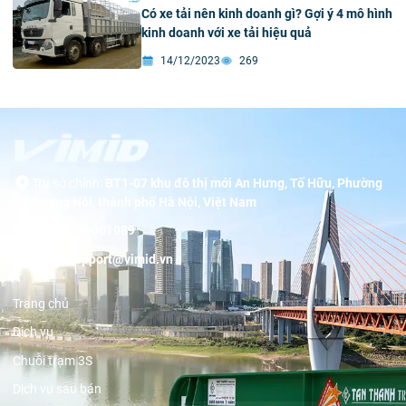
Có xe tải nên kinh doanh gì? Gợi ý 4 mô hình
kinh doanh với xe tải hiệu quả
14/12/2023
269
Trụ sở chính:
BT1-07 khu đô thị mới An Hưng, Tố Hữu, Phường
Dương Nội, thành phố Hà Nội, Việt Nam
Hotline:
19001089
Email:
support@vimid.vn
Trang chủ
Dịch vụ
Chuỗi trạm 3S
Dịch vụ sau bán