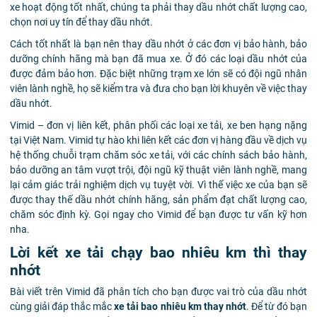
xe hoạt động tốt nhất, chúng ta phải thay dầu nhớt chất lượng cao,
chọn nơi uy tín để thay dầu nhớt.
Cách tốt nhất là bạn nên thay dầu nhớt ở các đơn vị bảo hành, bảo
dưỡng chính hãng mà bạn đã mua xe. Ở đó các loại dầu nhớt của
được đảm bảo hơn. Đặc biệt những trạm xe lớn sẽ có đội ngũ nhân
viên lành nghề, họ sẽ kiểm tra và đưa cho bạn lời khuyên về việc thay
dầu nhớt.
Vimid – đơn vị liên kết, phân phối các loại xe tải, xe ben hạng nặng
tại Việt Nam. Vimid tự hào khi liên kết các đơn vị hàng đầu về dịch vụ
hệ thống chuỗi trạm chăm sóc xe tải, với các chính sách bảo hành,
bảo dưỡng an tâm vượt trội, đội ngũ kỹ thuật viên lành nghề, mang
lại cảm giác trải nghiệm dịch vụ tuyệt vời. Vì thế việc xe của bạn sẽ
được thay thế dầu nhớt chính hãng, sản phẩm đạt chất lượng cao,
chăm sóc định kỳ. Gọi ngay cho Vimid để bạn được tư vấn kỹ hơn
nha.
Lời kết xe tải chạy bao nhiêu km thì thay
nhớt
Bài viết trên Vimid đã phân tích cho bạn được vai trò của dầu nhớt
cùng giải đáp thắc mắc
xe tải bao nhiêu km thay nhớt
. Để từ đó bạn