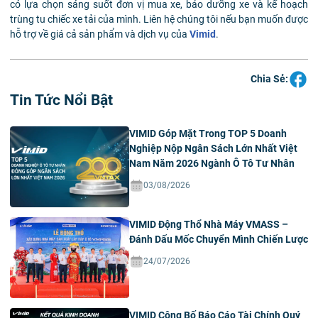
có lựa chọn sáng suốt đơn vị mua xe, bảo dưỡng xe và kế hoạch
trùng tu chiếc xe tải của mình. Liên hệ chúng tôi nếu bạn muốn được
hỗ trợ về giá cả sản phẩm và dịch vụ của
Vimid
.
Chia Sẻ:
Tin Tức Nổi Bật
VIMID Góp Mặt Trong TOP 5 Doanh
Nghiệp Nộp Ngân Sách Lớn Nhất Việt
Nam Năm 2026 Ngành Ô Tô Tư Nhân
03/08/2026
VIMID Động Thổ Nhà Máy VMASS –
Đánh Dấu Mốc Chuyển Mình Chiến Lược
24/07/2026
VIMID Công Bố Báo Cáo Tài Chính Quý