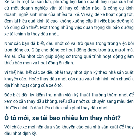
Xe tải là một tài sản lớn, phương tiện kinh doanh hiệu quả của bất
cứ một doanh nghiệp vận tải hay cá nhân nào. là công cụ kinh
doanh, nghề sinh nhai của nhiều tài xế. Vì vậy, để xe hoạt động tốt,
đem lại hiệu quả kinh tế cao, không xuống cấp thì việc bảo dưỡng là
vô cùng cần thiết. Một trong những việc quan trọng khi bảo dưỡng
xe tải chính là thay dầu nhớt.
Như các bạn đã biết, dầu nhớt có vai trò quan trọng trong việc bôi
trơn động cơ. Giúp cho động cơ hoạt động được trơn tru, mượt mà,
êm ái. Dầu nhớt còn giúp động cơ trong quá trình hoạt động giảm
thiểu bào mòn và hoạt động ổn định.
Vì thế, hầu hết các xe đều phải thay nhớt định kỳ theo nhà sản xuất
khuyến cáo. Hoặc thay dầu nhớt còn dựa vào tình hình vận chuyển,
địa hình hoạt động của xe ô tô.
Đặc biệt đến kỳ kiểm tra, nhân viên kỹ thuật thường thăm nhớt để
xem có cần thay dầu không. Nếu dầu nhớt cũ chuyển sang màu đen
thì đây chính là dấu hiệu chắc chắn phải thay dầu nhớt.
Ô tô mới, xe tải bao nhiêu km thay nhớt?
Với chiếc xe mới nên dựa vào khuyến cáo của nhà sản xuất để thay
dầu nhớt định kỳ.