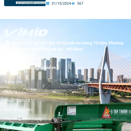
01/10/2024
567
Trụ sở chính:
BT1-07 khu đô thị mới An Hưng, Tố Hữu, Phường
Dương Nội, thành phố Hà Nội, Việt Nam
Hotline:
19001089
Email:
support@vimid.vn
Trang chủ
Dịch vụ
Chuỗi trạm 3S
Dịch vụ sau bán
Phụ tùng chính hãng
Dịch vụ sửa chữa