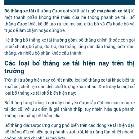
Bố thắng xe tải
(thường được gọi với thuật ngữ
má phanh xe tải)
là
một thành phần không thể thiếu của hệ thống phanh xe tải. Bố
thắng được thiết kế để tạo ra lực ma sát giữa bố và đĩa hoặc bố và
trục để làm chậm hoặc dừng xe.
Hệ thống bố thắng xe tải thường gồm: bố thắng chính (hoặc còn gọi
là bố chính), bố phụ, đôi bố, đĩa thắng, ống dẫn dầu thắng, bơm dầu
thắng, và nhiều bộ phận khác cấu thành.
Các loại bố thắng xe tải hiện nay trên thị
trường
Trên thị trường hiện nay có rất nhiều loại bố thắng xe tải khác biệt từ
xuất xứ, chất liệu dẫn đến chất lượng khác nhau. Dưới đây là một số
loại bố thắng xe tải phổ biến hiện nay:
Bố thắng tang trống: Loại này chủ yếu được lắp đặt cho các mẫu xe
tải đời cũ, với ưu điểm là giá thành thấp, tuy nhiên hiệu quả phanh
không cao bằng bố thắng đĩa.
Bố thắng đĩa: Được ứng dụng phổ biến trên các dòng xe tải hiện đại,
bố thắng đĩa có hiệu quả phanh vượt trội, khả năng tản nhiệt nhanh
chóng nhưng chi phí lại cao hơn.