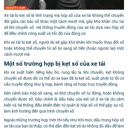
Xe tải bị kẹt số là tình trạng mà hộp số của xe tải không thể chuyển
đổi giữa các bậc số khác một cách mượt mà, gây khó khăn cho tài
xế khi chuyển số.
Hệ thống truyền động của xe tải dựa vào hộp số
để điều chỉnh công suất và tốc độ của động cơ.
Khi xe tải bị kẹt số, người lái sẽ gặp khó khăn khi muốn thay đổi số
hoặc không thể chuyển từ số lùi sang số tiến (hoặc ngược lại) một
cách mượt mà.
Một số trường hợp bị kẹt số của xe tải
khi xe xuất hiện tiếng kêu ồn, rung lắc lạ khi chuyển, kẹt không
chuyển số được đó có thể do xe bạn đã bị kẹt số, xuất phát từ lỗi cơ
cấu truyền động như ly hợp, bánh răng số hoặc trục truyền động.
Đèn cảnh báo hộp số sáng, xe khó chuyển số tự động, hoặc không
chuyển được số. Dây chính là dấu hiệu của kẹt số ở xe tải do cảm
biến và hệ thống điều khiển điện tử quản lý hộp số có thể gặp sự cố,
làm ảnh hưởng đến quá trình chuyển số.
Ngoài những trường hợp trên thì nếu như Khi mức dầu trong hộp số
xe tải của bạn bị thấp, có thể dẫn đến kẹt số do không đủ dầu để làm