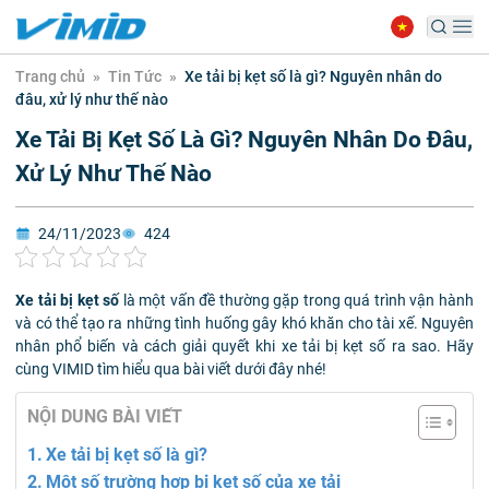
Trang chủ
»
Tin Tức
»
Xe tải bị kẹt số là gì? Nguyên nhân do
đâu, xử lý như thế nào
Xe Tải Bị Kẹt Số Là Gì? Nguyên Nhân Do Đâu,
Xử Lý Như Thế Nào
24/11/2023
424
Xe tải bị kẹt số
là một vấn đề thường gặp trong quá trình vận hành
và có thể tạo ra những tình huống gây khó khăn cho tài xế. Nguyên
nhân phổ biến và cách giải quyết khi xe tải bị kẹt số ra sao. Hãy
cùng VIMID tìm hiểu qua bài viết dưới đây nhé!
NỘI DUNG BÀI VIẾT
Xe tải bị kẹt số là gì?
Một số trường hợp bị kẹt số của xe tải