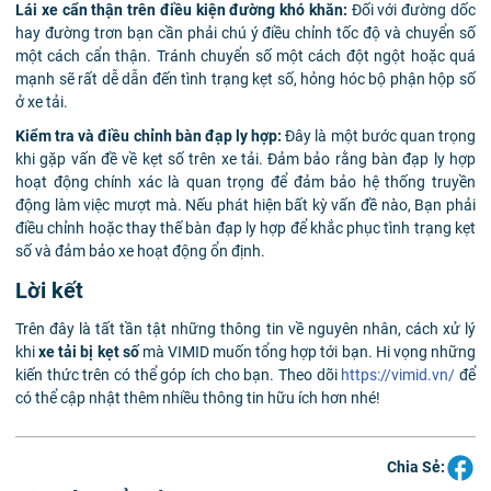
Lái xe cẩn thận trên điều kiện đường khó khăn:
Đối với đường dốc
hay đường trơn bạn cần phải chú ý điều chỉnh tốc độ và chuyển số
một cách cẩn thận. Tránh chuyển số một cách đột ngột hoặc quá
mạnh sẽ rất dễ dẫn đến tình trạng kẹt số, hỏng hóc bộ phận hộp số
ở xe tải.
Kiểm tra và điều chỉnh bàn đạp ly hợp:
Đây là một bước quan trọng
khi gặp vấn đề về kẹt số trên xe tải. Đảm bảo rằng bàn đạp ly hợp
hoạt động chính xác là quan trọng để đảm bảo hệ thống truyền
động làm việc mượt mà. Nếu phát hiện bất kỳ vấn đề nào, Bạn phải
điều chỉnh hoặc thay thế bàn đạp ly hợp để khắc phục tình trạng kẹt
số và đảm bảo xe hoạt động ổn định.
Lời kết
Trên đây là tất tần tật những thông tin về nguyên nhân, cách xử lý
khi
xe tải bị kẹt số
mà VIMID muốn tổng hợp tới bạn. Hi vọng những
kiến thức trên có thể góp ích cho bạn. Theo dõi
https://vimid.vn/
để
có thể cập nhật thêm nhiều thông tin hữu ích hơn nhé!
Chia Sẻ: