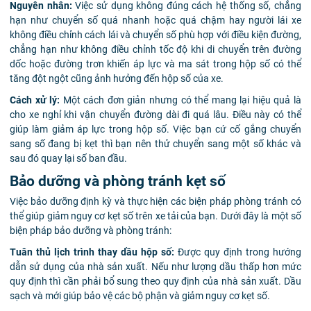
Nguyên nhân:
Việc sử dụng không đúng cách hệ thống số, chẳng
hạn như chuyển số quá nhanh hoặc quá chậm hay người lái xe
không điều chỉnh cách lái và chuyển số phù hợp với điều kiện đường,
chẳng hạn như không điều chỉnh tốc độ khi di chuyển trên đường
dốc hoặc đường trơn khiến áp lực và ma sát trong hộp số có thể
tăng đột ngột cũng ảnh hưởng đến hộp số của xe.
Cách xử lý:
Một cách đơn giản nhưng có thể mang lại hiệu quả là
cho xe nghỉ khi vận chuyển đường dài đi quá lâu. Điều này có thể
giúp làm giảm áp lực trong hộp số. Việc bạn cứ cố gắng chuyển
sang số đang bị kẹt thì bạn nên thử chuyển sang một số khác và
sau đó quay lại số ban đầu.
Bảo dưỡng và phòng tránh kẹt số
Việc bảo dưỡng định kỳ và thực hiện các biện pháp phòng tránh có
thể giúp giảm nguy cơ kẹt số trên xe tải của bạn. Dưới đây là một số
biện pháp bảo dưỡng và phòng tránh:
Tuân thủ lịch trình thay dầu hộp số:
Được quy định trong hướng
dẫn sử dụng của nhà sản xuất. Nếu như lượng dầu thấp hơn mức
quy định thì cần phải bổ sung theo quy định của nhà sản xuất. Dầu
sạch và mới giúp bảo vệ các bộ phận và giảm nguy cơ kẹt số.