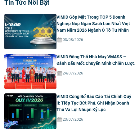
Tin Tức Nổi Bật
VIMID Góp Mặt Trong TOP 5 Doanh
Nghiệp Nộp Ngân Sách Lớn Nhất Việt
Nam Năm 2026 Ngành Ô Tô Tư Nhân
03/08/2026
VIMID Động Thổ Nhà Máy VMASS –
Đánh Dấu Mốc Chuyển Mình Chiến Lược
24/07/2026
VIMID Công Bố Báo Cáo Tài Chính Quý
II: Tiếp Tục Bứt Phá, Ghi Nhận Doanh
Thu Và Lợi Nhuận Kỷ Lục
23/07/2026