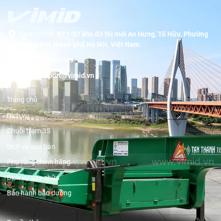
Trụ sở chính:
BT1-07 khu đô thị mới An Hưng, Tố Hữu, Phường
Dương Nội, thành phố Hà Nội, Việt Nam
Hotline:
19001089
Email:
support@vimid.vn
Trang chủ
Dịch vụ
Chuỗi trạm 3S
Dịch vụ sau bán
Phụ tùng chính hãng
Dịch vụ sửa chữa
Bảo hành bảo dưỡng