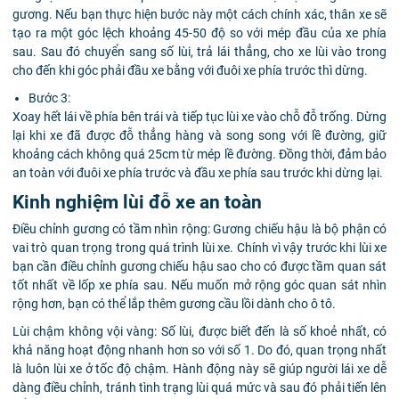
gương. Nếu bạn thực hiện bước này một cách chính xác, thân xe sẽ
tạo ra một góc lệch khoảng 45-50 độ so với mép đầu của xe phía
sau. Sau đó chuyển sang số lùi, trả lái thẳng, cho xe lùi vào trong
cho đến khi góc phải đầu xe bằng với đuôi xe phía trước thì dừng.
Bước 3:
Xoay hết lái về phía bên trái và tiếp tục lùi xe vào chỗ đỗ trống. Dừng
lại khi xe đã được đỗ thẳng hàng và song song với lề đường, giữ
khoảng cách không quá 25cm từ mép lề đường. Đồng thời, đảm bảo
an toàn với đuôi xe phía trước và đầu xe phía sau trước khi dừng lại.
Kinh nghiệm lùi đỗ xe an toàn
Điều chỉnh gương có tầm nhìn rộng: Gương chiếu hậu là bộ phận có
vai trò quan trọng trong quá trình lùi xe. Chính vì vậy trước khi lùi xe
bạn cần điều chỉnh gương chiếu hậu sao cho có được tầm quan sát
tốt nhất về lốp xe phía sau. Nếu muốn mở rộng góc quan sát nhìn
rộng hơn, bạn có thể lắp thêm gương cầu lồi dành cho ô tô.
Lùi chậm không vội vàng: Số lùi, được biết đến là số khoẻ nhất, có
khả năng hoạt động nhanh hơn so với số 1. Do đó, quan trọng nhất
là luôn lùi xe ở tốc độ chậm. Hành động này sẽ giúp người lái xe dễ
dàng điều chỉnh, tránh tình trạng lùi quá mức và sau đó phải tiến lên