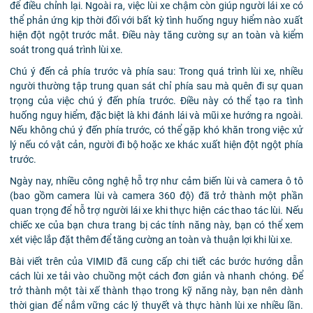
để điều chỉnh lại. Ngoài ra, việc lùi xe chậm còn giúp người lái xe có
thể phản ứng kịp thời đối với bất kỳ tình huống nguy hiểm nào xuất
hiện đột ngột trước mắt. Điều này tăng cường sự an toàn và kiểm
soát trong quá trình lùi xe.
Chú ý đến cả phía trước và phía sau: Trong quá trình lùi xe, nhiều
người thường tập trung quan sát chỉ phía sau mà quên đi sự quan
trọng của việc chú ý đến phía trước. Điều này có thể tạo ra tình
huống nguy hiểm, đặc biệt là khi đánh lái và mũi xe hướng ra ngoài.
Nếu không chú ý đến phía trước, có thể gặp khó khăn trong việc xử
lý nếu có vật cản, người đi bộ hoặc xe khác xuất hiện đột ngột phía
trước.
Ngày nay, nhiều công nghệ hỗ trợ như cảm biến lùi và camera ô tô
(bao gồm camera lùi và camera 360 độ) đã trở thành một phần
quan trọng để hỗ trợ người lái xe khi thực hiện các thao tác lùi. Nếu
chiếc xe của bạn chưa trang bị các tính năng này, bạn có thể xem
xét việc lắp đặt thêm để tăng cường an toàn và thuận lợi khi lùi xe.
Bài viết trên của VIMID đã cung cấp chi tiết các bước hướng dẫn
cách lùi xe tải vào chuồng một cách đơn giản và nhanh chóng. Để
trở thành một tài xế thành thạo trong kỹ năng này, bạn nên dành
thời gian để nắm vững các lý thuyết và thực hành lùi xe nhiều lần.