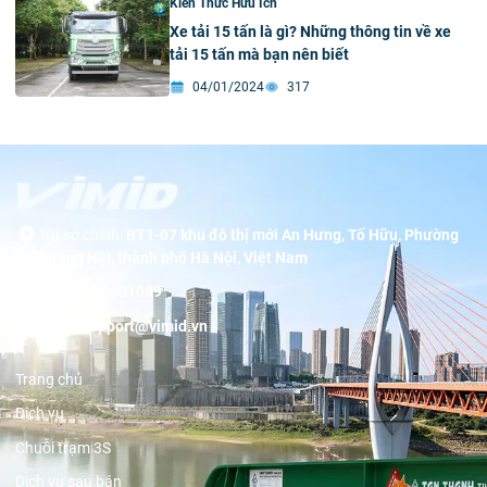
Kiến Thức Hữu Ích
Xe tải 15 tấn là gì? Những thông tin về xe
tải 15 tấn mà bạn nên biết
04/01/2024
317
Trụ sở chính:
BT1-07 khu đô thị mới An Hưng, Tố Hữu, Phường
Dương Nội, thành phố Hà Nội, Việt Nam
Hotline:
19001089
Email:
support@vimid.vn
Trang chủ
Dịch vụ
Chuỗi trạm 3S
Dịch vụ sau bán