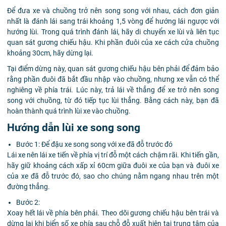
Để đưa xe và chuồng trở nên song song với nhau, cách đơn giản
nhất là đánh lái sang trái khoảng 1,5 vòng để hướng lái ngược với
hướng lùi. Trong quá trình đánh lái, hãy di chuyển xe lùi và liên tục
quan sát gương chiếu hậu. Khi phần đuôi của xe cách cửa chuồng
khoảng 30cm, hãy dừng lại.
Tại điểm dừng này, quan sát gương chiếu hậu bên phải để đảm bảo
rằng phần đuôi đã bắt đầu nhập vào chuồng, nhưng xe vẫn có thể
nghiêng về phía trái. Lúc này, trả lái về thẳng để xe trở nên song
song với chuồng, từ đó tiếp tục lùi thẳng. Bằng cách này, bạn đã
hoàn thành quá trình lùi xe vào chuồng.
Hướng dẫn lùi xe song song
Bước 1: Để đậu xe song song với xe đã đỗ trước đó
Lái xe nên lái xe tiến về phía vị trí đỗ một cách chậm rãi. Khi tiến gần,
hãy giữ khoảng cách xấp xỉ 60cm giữa đuôi xe của bạn và đuôi xe
của xe đã đỗ trước đó, sao cho chúng nằm ngang nhau trên một
đường thẳng.
Bước 2:
Xoay hết lái về phía bên phải. Theo dõi gương chiếu hậu bên trái và
dừng lại khi biển số xe phía sau chỗ đỗ xuất hiện tại trung tâm của