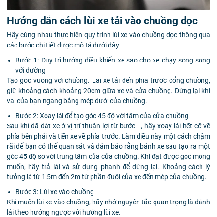
Hướng dẫn cách lùi xe tải vào chuồng dọc
Hãy cùng nhau thực hiện quy trình lùi xe vào chuồng dọc thông qua
các bước chi tiết được mô tả dưới đây.
Bước 1: Duy trì hướng điều khiển xe sao cho xe chạy song song
với đường
Tạo góc vuông với chuồng. Lái xe tải đến phía trước cổng chuồng,
giữ khoảng cách khoảng 20cm giữa xe và cửa chuồng. Dừng lại khi
vai của bạn ngang bằng mép dưới của chuồng.
Bước 2: Xoay lái để tạo góc 45 độ với tâm của cửa chuồng
Sau khi đã đặt xe ở vị trí thuận lợi từ bước 1, hãy xoay lái hết cỡ về
phía bên phải và tiến xe về phía trước. Làm điều này một cách chậm
rãi để bạn có thể quan sát và đảm bảo rằng bánh xe sau tạo ra một
góc 45 độ so với trung tâm của cửa chuồng. Khi đạt được góc mong
muốn, hãy trả lái và sử dụng phanh để dừng lại. Khoảng cách lý
tưởng là từ 1,5m đến 2m từ phần đuôi của xe đến mép của chuồng.
Bước 3: Lùi xe vào chuồng
Khi muốn lùi xe vào chuồng, hãy nhớ nguyên tắc quan trọng là đánh
lái theo hướng ngược với hướng lùi xe.