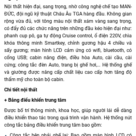
Nội thất hiện đại, sang trọng, nhờ công nghệ chế tạo MAN-
ĐỨC, đội ngũ kỹ thuật Châu Âu TGA hàng đầu.
Không gian
rộng vừa đủ, với tông màu nội thất xám vàng sang trọng,
có đẩy đủ các chức năng trên những đầu kéo hiện đại như:
phanh cup pô, ga tự động Cruise control, ổ điện 220V, chìa
khóa thông minh Smartkey, chỉnh gương hậu 4 chiều và
sấy gương; màn hình LCD cảm ứng có wifi, bluetooth, có
cổng USB; cabin nâng điện, điều hòa Auto, cài cầu, cài
cứng; công tắc đèn Auto, trang bị ghế hơi,…
Hệ thống ghế
và giường được nâng cấp chất liệu cao cấp hơn tăng độ
thẩm mỹ cho toàn bộ cabin.
Chi tiết nội thất
+ Bảng điểu khiển trung tâm
Được bố trí thông minh, khoa học, giúp người lái dễ dàng
điều khiển thao tác trong quá trình vận hành.
Hệ thống nút
công tắc bảng điều khiển trung tâm bao gồm:
Công tắc bên phải ghế lại: Bao gồm màn hình LCD có