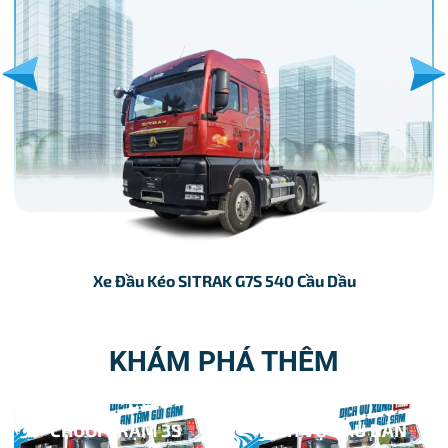
Xe Đầu Kéo SITRAK G7S 540 Cầu Dầu
KHÁM PHÁ THÊM
CHUỖI TRẠM 3S
DỊCH VỤ SAU BÁN