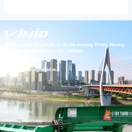
Trụ sở chính:
BT1-07 khu đô thị mới An Hưng, Tố Hữu, Phường
Dương Nội, thành phố Hà Nội, Việt Nam
Hotline:
19001089
Email:
support@vimid.vn
Trang chủ
Dịch vụ
Chuỗi trạm 3S
Dịch vụ sau bán
Phụ tùng chính hãng
Dịch vụ sửa chữa