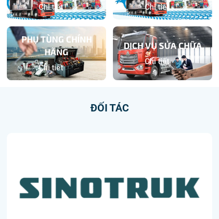
Chi tiết
Chi tiết
PHỤ TÙNG CHÍNH
DỊCH VỤ SỬA CHỮA
HÃNG
Chi tiết
Chi tiết
ĐỐI TÁC