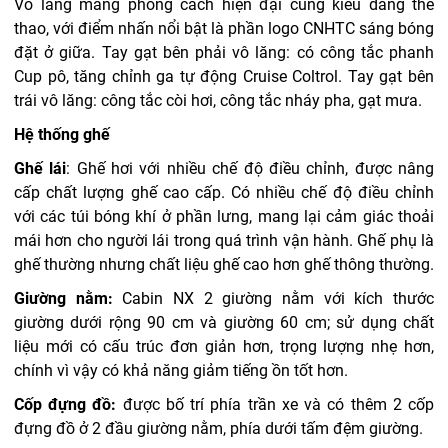
Vô lăng mang phong cách hiện đại cùng kiểu dáng thế
thao, với điểm nhấn nổi bật là phần logo CNHTC sáng bóng
đặt ở giữa.
Tay gạt bên phải vô lăng: có công tắc phanh
Cup pô, tăng chỉnh ga tự động Cruise Coltrol.
Tay gạt bên
trái vô lăng: công tắc còi hơi, công tắc nháy pha, gạt mưa.
Hệ thống ghế
Ghế lái
: Ghế hơi với nhiều chế độ điều chỉnh, được nâng
cấp chất lượng ghế cao cấp. Có nhiều chế độ điều chỉnh
với các túi bóng khí ở phần lưng, mang lại cảm giác thoải
mái hơn cho người lái trong quá trình vận hành.
Ghế phụ là
ghế thường nhưng chất liệu ghế cao hơn ghế thông thường.
Giường nằm:
Cabin NX 2 giường nằm với kích thước
giường dưới rộng 90 cm và giường 60 cm; sử dụng chất
liệu mới có cấu trúc đơn giản hơn, trọng lượng nhẹ hơn,
chính vì vậy có khả năng giảm tiếng ồn tốt hơn.
Cốp đựng đồ:
được bố trí phía trần xe và có thêm 2 cốp
đựng đồ ở 2 đầu giường nằm, phía dưới tấm đệm giường.