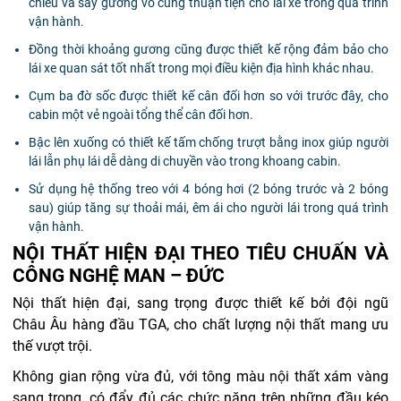
chiều và sấy gương vô cùng thuận tiện cho lái xe trong quá trình
vận hành.
Đồng thời khoảng gương cũng được thiết kế rộng đảm bảo cho
lái xe quan sát tốt nhất trong mọi điều kiện địa hình khác nhau.
Cụm ba đờ sốc được thiết kế cân đối hơn so với trước đây, cho
cabin một vẻ ngoài tổng thể cân đối hơn.
Bậc lên xuống có thiết kế tấm chống trượt bằng inox giúp người
lái lẫn phụ lái dễ dàng di chuyền vào trong khoang cabin.
Sử dụng hệ thống treo với 4 bóng hơi (2 bóng trước và 2 bóng
sau) giúp tăng sự thoải mái, êm ái cho người lái trong quá trình
vận hành.
NỘI THẤT HIỆN ĐẠI THEO TIÊU CHUẤN VÀ
CÔNG NGHỆ MAN – ĐỨC
Nội thất hiện đại, sang trọng được thiết kế bởi đội ngũ
Châu Âu hàng đầu TGA, cho chất lượng nội thất mang ưu
thế vượt trội.
Không gian rộng vừa đủ, với tông màu nội thất xám vàng
sang trọng, có đẩy đủ các chức năng trên những đầu kéo