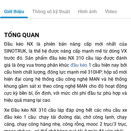
Giới thiệu
Thông số kỹ thuật
Hình ảnh
Video
TỔNG QUAN
Đầu kéo NX là phiên bản nâng cấp mới nhất của
SINOTRUK, là thế hệ được nâng cấp mạnh mẽ từ dòng VX
trước đó. Sản phẩm đầu kéo NX 310 cầu láp được đánh
giá là ông vua trong phân khúc
đầu kéo
1 cầu hiện nay bởi
cấu hình chất lượng, động lực mạnh mẽ 310HP; hộp số mới
hiện đại cùng hệ thống cầu công nghệ MAN và hệ thống
khung gầm sát xi theo công nghệ MAN cho độ hoạt động
cực kỳ bền bỉ, ổn định, với mức chi phí đầu tư phù hợp và
hiệu quả mang lại cao.
Xe Đầu kéo NX 310 cầu láp đáp ứng hết các nhu cầu xe
đầu kéo 1 cầu: chạy tải đường dài, chở công lạnh, chạy
cảng, chạy công hàng nhẹ, công rỗng, mooc 2 trục/3 trục,