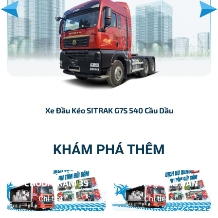
Xe Đầu Kéo SITRAK G7S 540 Cầu Dầu
KHÁM PHÁ THÊM
CHUỖI TRẠM 3S
DỊCH VỤ SAU BÁN
Chi tiết
Chi tiết