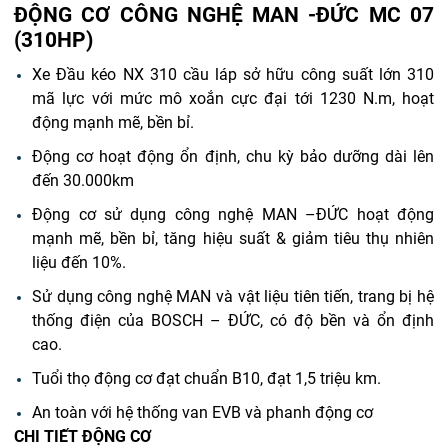
ĐỘNG CƠ CÔNG NGHỆ MAN -ĐỨC MC 07
(310HP)
Xe Đầu kéo NX 310 cầu láp sở hữu công suất lớn 310
mã lực với mức mô xoắn cực đại tới 1230 N.m, hoạt
động mạnh mẽ, bền bỉ.
Động cơ hoạt động ổn định, chu kỳ bảo dưỡng dài lên
đến 30.000km
Động cơ sử dụng công nghệ MAN –ĐỨC hoạt động
mạnh mẽ, bền bỉ, tăng hiệu suất & giảm tiêu thụ nhiên
liệu đến 10%.
Sử dụng công nghệ MAN và vật liệu tiên tiến, trang bị hệ
thống điện của BOSCH – ĐỨC, có độ bền và ổn định
cao.
Tuổi thọ động cơ đạt chuẩn B10, đạt 1,5 triệu km.
An toàn với hệ thống van EVB và phanh động cơ
CHI TIẾT ĐỘNG CƠ