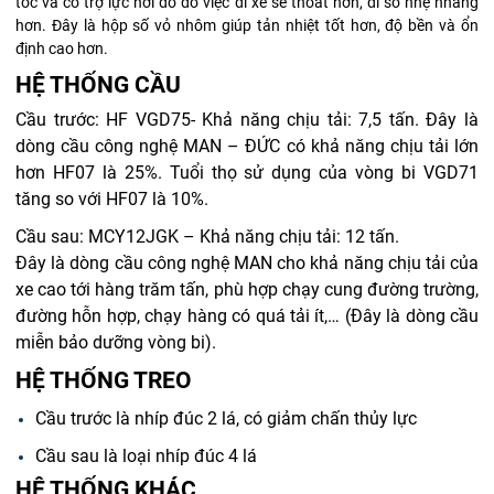
tốc và có trợ lực hơi do đó việc đi xe sẽ thoát hơn, đi số nhẹ nhàng
hơn. Đây là hộp số vỏ nhôm giúp tản nhiệt tốt hơn, độ bền và ổn
định cao hơn.
HỆ THỐNG CẦU
Cầu trước: HF VGD75- Khả năng chịu tải: 7,5 tấn.
Đây là
dòng cầu công nghệ MAN – ĐỨC có khả năng chịu tải lớn
hơn HF07 là 25%. Tuổi thọ sử dụng của vòng bi VGD71
tăng so với HF07 là 10%.
Cầu sau: MCY12JGK – Khả năng chịu tải: 12 tấn.
Đây là dòng cầu công nghệ MAN cho khả năng chịu tải của
xe cao tới hàng trăm tấn, phù hợp chạy cung đường trường,
đường hỗn hợp, chạy hàng có quá tải ít,… (Đây là dòng cầu
miễn bảo dưỡng vòng bi).
HỆ THỐNG TREO
Cầu trước là nhíp đúc 2 lá, có giảm chấn thủy lực
Cầu sau là loại nhíp đúc 4 lá
HỆ THỐNG KHÁC