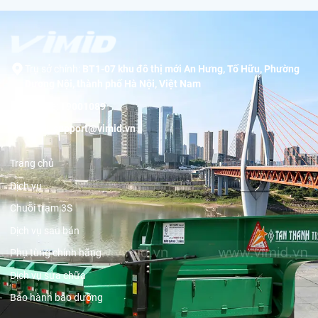
Trụ sở chính:
BT1-07 khu đô thị mới An Hưng, Tố Hữu, Phường
Dương Nội, thành phố Hà Nội, Việt Nam
Hotline:
19001089
Email:
support@vimid.vn
Trang chủ
Dịch vụ
Chuỗi trạm 3S
Dịch vụ sau bán
Phụ tùng chính hãng
Dịch vụ sửa chữa
Bảo hành bảo dưỡng