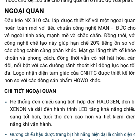
mooc chở xe,…có thể chở hàng quá tải ở mức độ vừa phải.
NGOẠI QUAN
Đầu kéo NX 310 cầu láp được thiết kế với một ngoại quan
hoàn toàn mới với tiêu chuẩn công nghệ MAN – ĐỨC cho
vẻ ngoài tinh xảo, mạnh mẽ và chắc chắn. Đồng thời, với
công nghệ chế tạo này giúp hạn chế 20% tiếng ồn so với
các dòng cabin cùng phân khúc.
Mặt ga lăng thiết kế khỏe
khoắn và phong cách, đồng thời vẫn có nét hài hòa, cân
đối, nổi bật với các đường rãnh thoát khí động lực học tối
đa.
Logo nhận diện tam giác của CNHTC được thiết kế lớn
hơn so với các dòng sản phẩm HOWO khác.
CHI TIẾT NGOẠI QUAN
Hệ thống đèn chiếu sáng tích hợp đèn HALOGEN, đèn bi
XENON và dải đèn hành trình LED tăng khả năng chiếu
sáng tốt hơn, tuổi thọ đèn cao hơn và tiết kiệm điện
năng khi vận hành.
Gương chiếu hậu được trang bị tính năng hiện đại là chỉnh điện 4