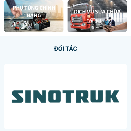
PHỤ TÙNG CHÍNH
DỊCH VỤ SỬA CHỮA
HÃNG
Chi tiết
Chi tiết
ĐỐI TÁC