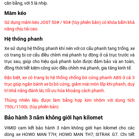
cân bằng, với 5 lá nhíp.
Mâm kéo
Sử dụng mâm kéo JOST 50# / 90# (tùy phiên bản) có khóa bấm
khả
năng chịu tải cao.
Hệ thống phanh
Xe sử dụng hệ thống phanh khí nén với cơ cấu phanh tang trống, xe
có trang bị cơ cấu điều chỉnh má phanh tự động ở cả trục trước và
trục sau, giúp cho hiệu quả phanh luôn được đảm bảo và an toàn,
đồng thời tiết kiệm công sức điều chỉnh má phanh, gia tăng kinh tế.
Đặc biệt, xe có trang bị hệ thống chống bó cứng phanh ABS ở cả 3
trục giúp ngăn bánh xe bị bó cứng, giảm mài mòn lốp khi phanh, duy
trì khả năng đánh lái, tối ưu hóa khoảng cách phanh.
Thùng nhiên liệu được làm bằng hợp kim nhôm với dung tích
750L/1100L (tùy phiên bản)
Bảo hành 3 năm không giới hạn kilomet
VIMID cam kết bảo hành 3 năm không giới hạn kilomet cho các
dòng xe HOWO MAN T7H; HOWO MAN TH7; SITRAK G7. Chi tiết