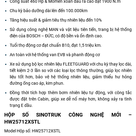
Công suất 460 Hp & Momen xoắn đầu ra cao đạt 1900 N.m
Chu kỳ bảo dưỡng dài lên đến 100.000km
Tăng hiệu suất & giảm tiêu thụ nhiên liệu đến 10%
Sử dụng công nghệ MAN và vật liệu tiên tiến, trang bị hệ thống
điện của BOSCH – ĐỨC, có độ bền và ổn định cao.
Tuổi thọ động cơ đạt chuẩn B10, đạt 1,5 triệu km.
An toàn với hệ thống van EVB và phanh động cơ
Xe sử dụng bộ lọc nhiên liệu FLEETGUARD với chu kỳ thay lọc dài,
tiết kiệm 2-3 lần so với các loại lọc thông thường, giúp lọc nhiên
liệu tốt hơn, bảo vệ hệ thống nhiên liệu, giảm thiểu hư hỏng
đường ống cao áp, kim phun.
Đồng thời tích hợp thêm bơm nhiên liệu tự động, với công tắc
được đặt trên Cabin, giúp xe dễ nổ máy hơn, không xảy ra tình
trạng E dầu.
HỘP SỐ SINOTRUK CÔNG NGHỆ MỚI –
HW25712XSTL
Model Hộp số: HW25712XSTL