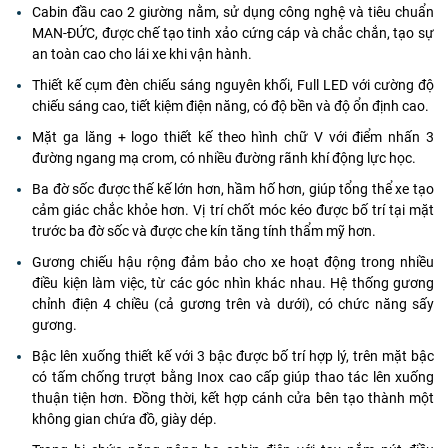
Cabin đầu cao 2 giường nằm, sử dụng công nghệ và tiêu chuẩn
MAN-ĐỨC, được chế tạo tinh xảo cứng cáp và chắc chắn, tạo sự
an toàn cao cho lái xe khi vận hành.
Thiết kế cụm đèn chiếu sáng nguyên khối, Full LED với cường độ
chiếu sáng cao, tiết kiệm điện năng, có độ bền và độ ổn định cao.
Mặt ga lăng + logo thiết kế theo hình chữ V với điểm nhấn 3
đường ngang mạ crom, có nhiều đường rãnh khí động lực học.
Ba đờ sốc được thế kế lớn hơn, hầm hố hơn, giúp tổng thể xe tạo
cảm giác chắc khỏe hơn. Vị trí chốt móc kéo được bố trí tại mặt
trước ba đờ sốc và được che kín tăng tính thẩm mỹ hơn.
Gương chiếu hậu rộng đảm bảo cho xe hoạt động trong nhiều
điều kiện làm việc, từ các góc nhìn khác nhau. Hệ thống gương
chỉnh điện 4 chiều (cả gương trên và dưới), có chức năng sấy
gương.
Bậc lên xuống thiết kế với 3 bậc được bố trí hợp lý, trên mặt bậc
có tấm chống trượt bằng Inox cao cấp giúp thao tác lên xuống
thuận tiện hơn. Đồng thời, kết hợp cánh cửa bên tạo thành một
không gian chứa đồ, giày dép.