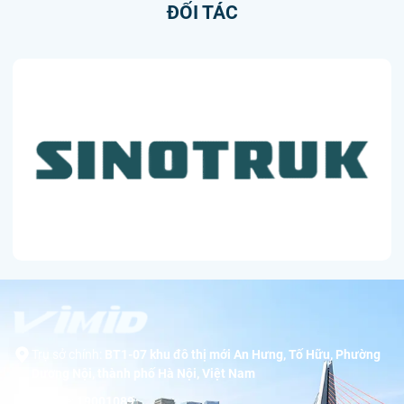
ĐỐI TÁC
Trụ sở chính:
BT1-07 khu đô thị mới An Hưng, Tố Hữu, Phường
Dương Nội, thành phố Hà Nội, Việt Nam
Hotline:
19001089