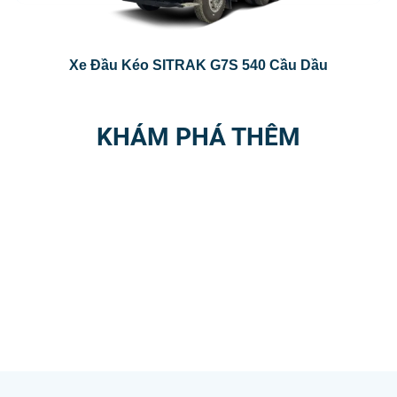
Xe Đầu Kéo SITRAK G7S 540 Cầu Dầu
KHÁM PHÁ THÊM
CHUỖI TRẠM 3S
DỊCH VỤ SAU BÁN
Chi tiết
Chi tiết
PHỤ TÙNG CHÍNH
DỊCH VỤ SỬA
HÃNG
CHỮA
Chi tiết
Chi tiết