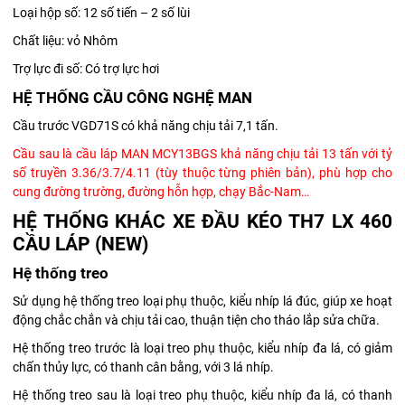
Loại hộp số: 12 số tiến – 2 số lùi
Chất liệu: vỏ Nhôm
Trợ lực đi số: Có trợ lực hơi
HỆ THỐNG CẦU CÔNG NGHỆ MAN
Cầu trước VGD71S có khả năng chịu tải 7,1 tấn.
Cầu sau là cầu láp MAN MCY13BGS khả năng chịu tải 13 tấn với tỷ
số truyền 3.36/3.7/4.11 (tùy thuộc từng phiên bản),
phù hợp cho
cung đường trường, đường hỗn hợp, chạy Bắc-Nam…
HỆ THỐNG KHÁC XE ĐẦU KÉO TH7 LX 460
CẦU LÁP (NEW)
Hệ thống treo
Sử dụng hệ thống treo loại phụ thuộc, kiểu nhíp lá đúc, giúp xe hoạt
động chắc chắn và chịu tải cao, thuận tiện cho tháo lắp sửa chữa.
Hệ thống treo trước là loại treo phụ thuộc, kiểu nhíp đa lá, có giảm
chấn thủy lực, có thanh cân bằng, với 3 lá nhíp.
Hệ thống treo sau là loại treo phụ thuộc, kiểu nhíp đa lá, có thanh