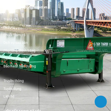
Email:
support@vimid.vn
Trang chủ
Dịch vụ
Chuỗi trạm 3S
Dịch vụ sau bán
Phụ tùng chính hãng
Dịch vụ sửa chữa
Bảo hành bảo dưỡng
Truyền thông
Tuyển dụng
Liên hệ