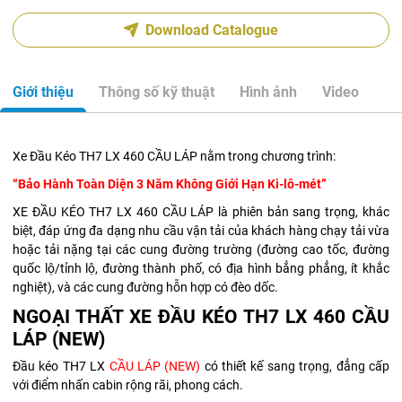
Download Catalogue
Giới thiệu
Thông số kỹ thuật
Hình ảnh
Video
Xe Đầu Kéo TH7 LX 460 CẦU LÁP nằm trong chương trình:
“Bảo Hành Toàn Diện 3 Năm Không Giới Hạn Ki-lô-mét”
XE ĐẦU KÉO TH7 LX 460 CẦU LÁP là phiên bản sang trọng, khác
biệt, đáp ứng đa dạng nhu cầu vận tải của khách hàng chạy tải vừa
hoặc tải nặng tại các cung đường trường (đường cao tốc, đường
quốc lộ/tỉnh lộ, đường thành phố, có địa hình bẳng phẳng, ít khắc
nghiệt), và các cung đường hỗn hợp có đèo dốc.
NGOẠI THẤT XE ĐẦU KÉO TH7 LX 460 CẦU
LÁP (NEW)
Đầu kéo TH7 LX
CẦU LÁP (NEW)
có thiết kế sang trọng, đẳng cấp
với điểm nhấn cabin rộng rãi, phong cách.