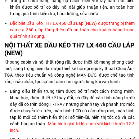
Trang bị chức năng nâng hạ cabin điện với tay nắm nút điều
khiển được bố trí có dây nối dài giúp thuận tiện, an toàn hơn
trong quá trình kiểm tra, bảo dưỡng, sửa chữa.
Đặc biệt Đầu Kéo TH7 LX 460 Cầu Láp (NEW) được trang bị thêm
camera 360 giúp tăng thêm độ an toàn cho khách hàng trong
quá trình sử dụng.
NỘI THẤT XE ĐẦU KÉO TH7 LX 460 CẦU LÁP
(NEW)
Khoang cabin và nội thất rộng rãi, được thiết kế mang phong cách
mới, sang trọng hiện đại được thiết kế bởi đội ngũ kỹ thuật Châu Âu -
TGA, theo tiêu chuẩn và công nghệ MAN-ĐỨC, được chế tạo tinh
xảo, chắc chắn, tạo sự an toàn cho người dùng khi vận hành.
Bảng điều khiển trung tâm được bố trí một cách thông minh,
khoa học, được thiết kế thay đổi, có đầy đủ các tính năng trước
đây đã có trên dòng T7H/A7 nhưng phanh tay và phanh trợ móc
được chuyển lên trên, màn hình LCD có cảm ứng mới, màn hình
táp lô mới có thêm hiển thị đi số tiến-lùi, hiển thị tốc độ và các
cảnh báo an toàn.
Màn hình giải trí lớn hơn với kích thước 12.3
inch.