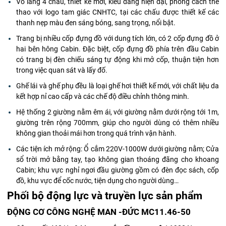
Vô lăng 4 chấu, thiết kế mới, kiểu dáng hiện đại, phong cách thể
thao với logo tam giác CNHTC, tại các chấu được thiết kế các
thanh nẹp màu đen sáng bóng, sang trọng, nổi bật.
Trang bị nhiều cốp đựng đồ với dung tích lớn, có 2 cốp đựng đồ ở
hai bên hông Cabin. Đặc biệt, cốp đựng đồ phía trên đầu Cabin
có trang bị đèn chiếu sáng tự động khi mở cốp, thuận tiện hơn
trong việc quan sát và lấy đố.
Ghế lái và ghế phụ đều là loại ghế hơi thiết kế mới, với chất liệu da
kết hợp nỉ cao cấp và các chế độ điều chỉnh thông minh.
Hệ thống 2 giường nằm êm ái, với giường nằm dưới rộng tới 1m,
giường trên rộng 700mm, giúp cho người dùng có thêm nhiều
không gian thoải mái hơn trong quá trình vận hành.
Các tiện ích mở rộng: Ổ cắm 220V-1000W dưới giường nằm; Cửa
sổ trời mở bằng tay, tạo không gian thoáng đãng cho khoang
Cabin; khu vực nghỉ ngơi đầu giường gồm có đèn đọc sách, cốp
đồ, khu vực để cốc nước, tiện dụng cho người dùng…
Phối bộ động lực và truyền lực sản phẩm
ĐỘNG CƠ CÔNG NGHỆ MAN -ĐỨC MC11.46-50