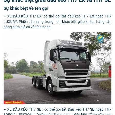
Sự khác biệt về tên gọi
– XE ĐẦU KÉO TH7 LX: có thể gọi tắt đầu kéo TH7 LX hoặc TH7
LUXURY: Phiên bản sang trọng hơn, khác biệt giúp khách hàng cân
bằng giữa giá cả và tính năng.
– XE ĐẦU KÉO TH7 SE : có thể gọi tắt Đầu kéo TH7 SE hoặc TH7
SPECIAL EDITION – Phiên bản Full options, đặc biệt, đẳng cấp, cao