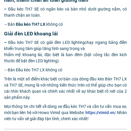
nằm, thanh chắn an toàn giường nằm
–
Đầu kéo TH7 SE có ngăn kéo và bàn nhỏ dưới giường nằm, có
thanh chặn an toàn.
– Bản
Đầu kéo TH7 LX
không có
Giải đèn LED khoang lái
–
Đầu kéo TH7 SE có giải đèn LED lightingchạy ngang bảng điền
khiển trung tâm giúp tăng tính sang trọng và
thẩm mỹ khoang lái, đặc biệt là ban đêm (bật công tắc đèn kích
thước để bật đèn LED lighting).
– Bản Đầu kéo TH7 LX không có
Trên là một số điểm khác biệt cơ bản của dòng đầu kéo Bản TH7 LX
và TH7 SE, mong là với những kiến thức trên có thể giúp cho bạn có
cái nhìn khách quan và chính xác nhất về sự khác biệt rõ nét của 2
sản phẩm này.
Mọi thông tin chi tiết về dòng xe đầu kéo TH7 và cần tư vấn mua xe,
mời bạn liên hệ với Howo Vimid qua Website:
https://vimid.vn/
.Nhân
viên tư vấn sẽ giải đáp tận tình, chính xác nhất!