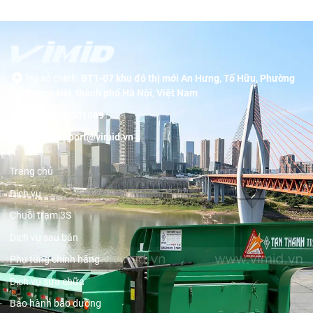
Trụ sở chính:
BT1-07 khu đô thị mới An Hưng, Tố Hữu, Phường
Dương Nội, thành phố Hà Nội, Việt Nam
Hotline:
19001089
Email:
support@vimid.vn
Trang chủ
Dịch vụ
Chuỗi trạm 3S
Dịch vụ sau bán
Phụ tùng chính hãng
Dịch vụ sửa chữa
Bảo hành bảo dưỡng