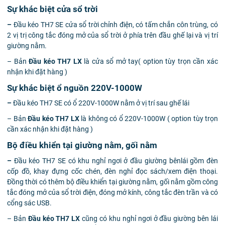
Sự khác biệt cửa sổ trời
–
Đầu kéo TH7 SE cửa sổ trời chỉnh điện, có tấm chắn côn trùng, có
2 vị trị công tắc đóng mở của sổ trời ở phía trên đầu ghế lại và vị trí
giường nằm.
– Bản
Đầu kéo TH7 LX
là cửa sổ mở tay( option tùy trọn cần xác
nhận khi đặt hàng )
Sự khác biệt ổ nguồn 220V-1000W
–
Đầu kéo TH7 SE có ổ 220V-1000W nằm ở vị trí sau ghế lái
– Bản
Đầu kéo TH7 LX
là không có ổ 220V-1000W ( option tùy trọn
cần xác nhận khi đặt hàng )
Bộ điều khiển tại giường nằm, gối nằm
–
Đầu kéo TH7 SE có khu nghỉ ngơi ở đầu giường bênlái gồm đèn
cốp đồ, khay đựng cốc chén, đèn nghỉ đọc sách/xem điện thoại.
Đồng thời có thêm bộ điều khiển tại giường nằm, gối nằm gồm công
tắc đóng mở của sổ trời điện, đóng mở kính, công tắc đèn trần và có
cổng sác USB.
– Bản
Đầu kéo TH7 LX
cũng có khu nghỉ ngơi ở đầu giường bên lái