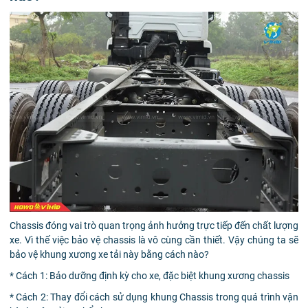
Chassis đóng vai trò quan trọng ảnh hưởng trực tiếp đến chất lượng
xe. Vì thế việc bảo vệ chassis là vô cùng cần thiết. Vậy chúng ta sẽ
bảo vệ khung xương xe tải này bằng cách nào?
* Cách 1: Bảo dưỡng định kỳ cho xe, đặc biệt khung xương chassis
* Cách 2: Thay đổi cách sử dụng khung Chassis trong quá trình vận