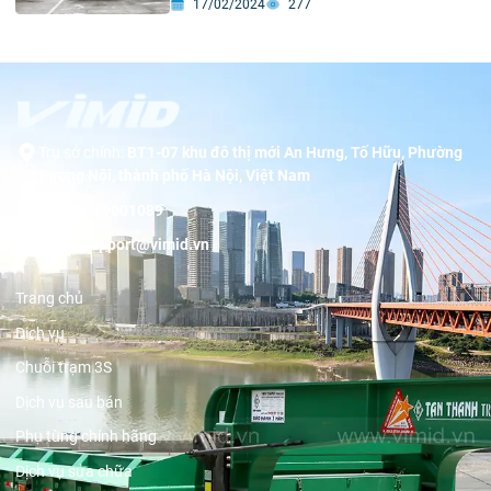
17/02/2024
277
Trụ sở chính:
BT1-07 khu đô thị mới An Hưng, Tố Hữu, Phường
Dương Nội, thành phố Hà Nội, Việt Nam
Hotline:
19001089
Email:
support@vimid.vn
Trang chủ
Dịch vụ
Chuỗi trạm 3S
Dịch vụ sau bán
Phụ tùng chính hãng
Dịch vụ sửa chữa