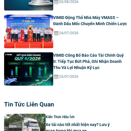
03/08/2026
VIMID Động Thổ Nhà Máy VMASS –
Đánh Dấu Mốc Chuyển Mình Chiến Lược
24/07/2026
VIMID Công Bố Báo Cáo Tài Chính Quý
II: Tiếp Tục Bứt Phá, Ghi Nhận Doanh
Thu Và Lợi Nhuận Kỷ Lục
23/07/2026
Tin Tức Liên Quan
Kiến Thức Hữu Ích
Xe tải nào tốt nhất hiện nay? Lưu ý
quan trọng khi mua xe