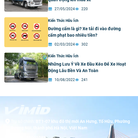
27/05/2024
220
Kiến Thức Hữu Ích
Đường cấm là gì? Xe tải đi vào đường
cấm phạt bao nhiêu tiền?
02/03/2024
302
Kiến Thức Hữu Ích
Những Lưu Ý Về Xe Đầu Kéo Để Xe Hoạt
Động Lâu Bền Và An Toàn
10/08/2022
241
Trụ sở chính:
BT1-07 khu đô thị mới An Hưng, Tố Hữu, Phường
Dương Nội, thành phố Hà Nội, Việt Nam
Hotline:
19001089