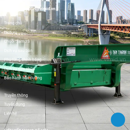
Email:
support@vimid.vn
Trang chủ
Dịch vụ
Chuỗi trạm 3S
Dịch vụ sau bán
Phụ tùng chính hãng
Dịch vụ sửa chữa
Bảo hành bảo dưỡng
Truyền thông
Tuyển dụng
Liên hệ