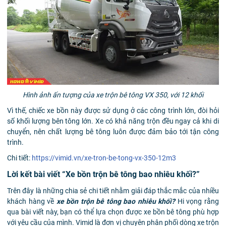
Hình ảnh ấn tượng của xe trộn bê tông VX 350, với 12 khối
Vì thế, chiếc xe bồn này được sử dụng ở các công trình lớn, đòi hỏi
số khối lượng bên tông lớn. Xe có khả năng trộn đều ngay cả khi di
chuyển, nên chất lượng bê tông luôn được đảm bảo tới tận công
trình.
Chi tiết:
https://vimid.vn/xe-tron-be-tong-vx-350-12m3
Lời kết bài viết “Xe bồn trộn bê tông bao nhiêu khối?”
Trên đây là những chia sẻ chi tiết nhằm giải đáp thắc mắc của nhiều
khách hàng về
xe bồn trộn bê tông bao nhiêu khối?
Hi vọng rằng
qua bài viết này, bạn có thể lựa chọn được xe bồn bê tông phù hợp
với yêu cầu của mình. Vimid là đơn vị chuyên phân phối dòng xe trộn