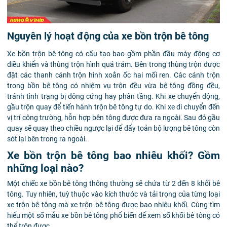
Nguyên lý hoạt động của xe bồn trộn bê tông
Xe bồn trộn bê tông có cấu tạo bao gồm phần đầu máy động cơ
điều khiển và thùng trộn hình quả trám. Bên trong thùng trộn được
đặt các thanh cánh trộn hình xoắn ốc hai mối ren. Các cánh trộn
trong bồn bê tông có nhiệm vụ trộn đều vừa bê tông đồng đều,
tránh tình trạng bị đông cứng hay phân tầng. Khi xe chuyển động,
gầu trộn quay để tiến hành trộn bê tông tự do. Khi xe di chuyển đến
vị trí công trường, hỗn hợp bên tông được đưa ra ngoài. Sau đó gầu
quay sẽ quay theo chiều ngược lại để đẩy toản bộ lượng bê tông còn
sót lại bên trong ra ngoài.
Xe bồn trộn bê tông bao nhiêu khối? Gồm
những loại nào?
Một chiếc xe bồn bê tông thông thường sẽ chứa từ 2 đến 8 khối bê
tông. Tuy nhiên, tuỳ thuộc vào kích thước và tải trọng của từng loại
xe trộn bê tông mà xe trộn bê tông được bao nhiêu khối. Cùng tìm
hiểu một số mẫu xe bồn bê tông phổ biến để xem số khối bê tông có
thể trộn được.