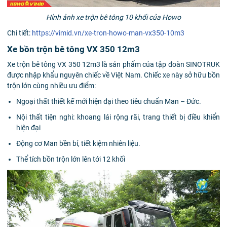
Hỉnh ảnh xe trộn bê tông 10 khối của Howo
Chi tiết:
https://vimid.vn/xe-tron-howo-man-vx350-10m3
Xe bồn trộn bê tông VX 350 12m3
Xe trộn bê tông VX 350 12m3 là sản phẩm của tập đoàn SINOTRUK
được nhập khẩu nguyên chiếc về Việt Nam. Chiếc xe này sở hữu bồn
trộn lớn cùng nhiều ưu điểm:
Ngoại thất thiết kế mới hiện đại theo tiêu chuẩn Man – Đức.
Nội thất tiện nghi: khoang lái rộng rãi, trang thiết bị điều khiển
hiện đại
Động cơ Man bền bỉ, tiết kiệm nhiên liệu.
Thể tích bồn trộn lớn lên tới 12 khối