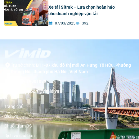
Xe tải Sitrak – Lựa chọn hoàn hảo
cho doanh nghiệp vận tải
07/03/2025
392
Trụ sở chính:
BT1-07 khu đô thị mới An Hưng, Tố Hữu, Phường
Dương Nội, thành phố Hà Nội, Việt Nam
Hotline:
19001089
Email:
support@vimid.vn
Trang chủ
Dịch vụ
Chuỗi trạm 3S
Dịch vụ sau bán