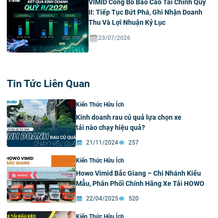
VIMID Công Bố Báo Cáo Tài Chính Quý
II: Tiếp Tục Bứt Phá, Ghi Nhận Doanh
Thu Và Lợi Nhuận Kỷ Lục
23/07/2026
Tin Tức Liên Quan
Kiến Thức Hữu Ích
Kinh doanh rau củ quả lựa chọn xe
tải nào chạy hiệu quả?
21/11/2024
257
Kiến Thức Hữu Ích
Howo Vimid Bắc Giang – Chi Nhánh Kiểu
Mẫu, Phân Phối Chính Hãng Xe Tải HOWO
22/04/2025
520
Kiến Thức Hữu Ích