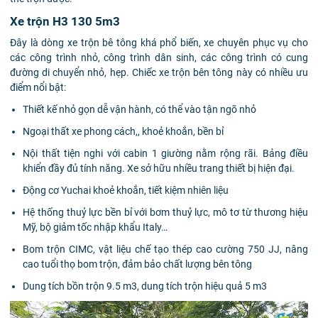
Xe trộn H3 130 5m3
Đây là dòng xe trộn bê tông khá phổ biến, xe chuyên phục vụ cho
các công trình nhỏ, công trình dân sinh, các công trình có cung
đường di chuyển nhỏ, hẹp. Chiếc xe trộn bên tông này có nhiều ưu
điểm nổi bật:
Thiết kế nhỏ gọn dễ vận hành, có thể vào tận ngõ nhỏ
Ngoại thất xe phong cách,, khoẻ khoắn, bền bỉ
Nội thất tiện nghi với cabin 1 giường nằm rộng rãi. Bảng điều
khiển đầy đủ tính năng. Xe sở hữu nhiều trang thiết bị hiện đại.
Động cơ Yuchai khoẻ khoắn, tiết kiệm nhiên liệu
Hệ thống thuỷ lực bền bỉ với bơm thuỷ lực, mô tơ từ thương hiệu
Mỹ, bộ giảm tốc nhập khẩu Italy…
Bom trộn CIMC, vật liệu chế tạo thép cao cường 750 JJ, nâng
cao tuổi thọ bom trộn, đảm bảo chất lượng bên tông
Dung tích bồn trộn 9.5 m3, dung tích trộn hiệu quả 5 m3