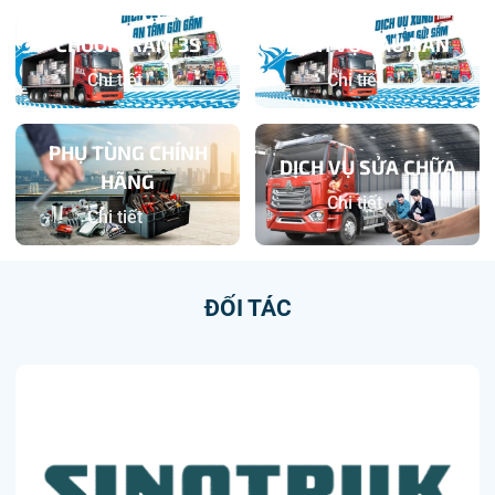
CHUỖI TRẠM 3S
DỊCH VỤ SAU BÁN
Chi tiết
Chi tiết
PHỤ TÙNG CHÍNH
DỊCH VỤ SỬA CHỮA
HÃNG
Chi tiết
Chi tiết
ĐỐI TÁC