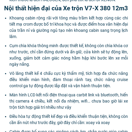
Nội thất hiện đại của Xe trộn V7-X 380 12m3
Khoang cabin rộng rãi với tông màu trầm kết hợp cùng các chi
tiết mạ crom được bố trí khoa học và được điểm hoa văn hiện đại
của trần nỉ và giường ngủ tạo nên khoang cabin sang trọng lịch
lãm.
Cụm chìa khóa thông minh được thiết kế, không còn chìa khóa cơ
như trước, chỉ cần đứng dưới và ấn giữ, cửa kính sẽ tự động lên,
xuống, giảm bớt cảm giác nóng hầm hập khi bước lên xe mỗi
ngày nắng.
Vô lăng thiết kế 4 chấu cực kỳ thẩm mỹ, tích hợp đa chức năng
điều khiển màn hình, đàm thoại rảnh tay, chức năng cruise
control ga tự động được lắp đặt và vận hành thuận tiện.
Màn hình LCD kết nối điện thoại qua carbit link và bluetooth, hiển
thị camera 4 chiều, kết nối đa nhiệm, wifi… chưa bao giờ lái xe
trộn tích hợp giải trí nhiều như vậy
Điều hòa tự động thiết kế đẹp và điều khiển thuận tiện, không còn
cần ấn nút như trước đây, giờ đây chỉ cần: xoay và xoay
Cabin được bổ xung các gioăng cách âm, chắn nước giúp cabin