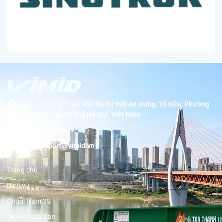
Trụ sở chính:
BT1-07 khu đô thị mới An Hưng, Tố Hữu, Phường
Dương Nội, thành phố Hà Nội, Việt Nam
Hotline:
19001089
Email:
support@vimid.vn
Trang chủ
Dịch vụ
Chuỗi trạm 3S
Dịch vụ sau bán