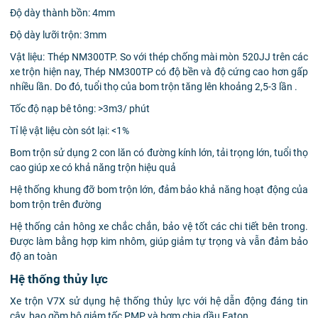
Độ dày thành bồn: 4mm
Độ dày lưỡi trộn: 3mm
Vật liệu: Thép NM300TP. So với thép chống mài mòn 520JJ trên các
xe trộn hiện nay, Thép NM300TP có độ bền và độ cứng cao hơn gấp
nhiều lần. Do đó, tuổi thọ của bom trộn tăng lên khoảng 2,5-3 lần .
Tốc độ nạp bê tông: >3m3/ phút
Tỉ lệ vật liệu còn sót lại: <1%
Bom trộn sử dụng 2 con lăn có đường kính lớn, tải trọng lớn, tuổi thọ
cao giúp xe có khả năng trộn hiệu quả
Hệ thống khung đỡ bom trộn lớn, đảm bảo khả năng hoạt động của
bom trộn trên đường
Hệ thống cản hông xe chắc chắn, bảo vệ tốt các chi tiết bên trong.
Được làm bằng hợp kim nhôm, giúp giảm tự trọng và vẫn đảm bảo
độ an toàn
Hệ thống thủy lực
Xe trộn V7X sử dụng hệ thống thủy lực với hệ dẫn động đáng tin
cậy, bao gồm bộ giảm tốc PMP và bơm chia dầu Eaton