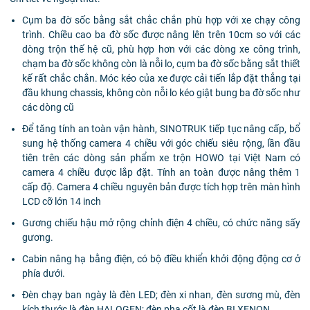
Cụm ba đờ sốc bằng sắt chắc chắn phù hợp với xe chạy công
trình. Chiều cao ba đờ sốc được nâng lên trên 10cm so với các
dòng trộn thế hệ cũ, phù hợp hơn với các dòng xe công trình,
chạm ba đờ sốc không còn là nỗi lo, cụm ba đờ sốc bằng sắt thiết
kế rất chắc chắn. Móc kéo của xe được cải tiến lắp đặt thẳng tại
đầu khung chassis, không còn nỗi lo kéo giật bung ba đờ sốc như
các dòng cũ
Để tăng tính an toàn vận hành, SINOTRUK tiếp tục nâng cấp, bổ
sung hệ thống camera 4 chiều với góc chiếu siêu rộng, lần đầu
tiên trên các dòng sản phẩm xe trộn HOWO tại Việt Nam có
camera 4 chiều được lắp đặt. Tính an toàn được nâng thêm 1
cấp độ. Camera 4 chiều nguyên bản được tích hợp trên màn hình
LCD cỡ lớn 14 inch
Gương chiếu hậu mở rộng chỉnh điện 4 chiều, có chức năng sấy
gương.
Cabin nâng hạ bằng điện, có bộ điều khiển khởi động động cơ ở
phía dưới.
Đèn chạy ban ngày là đèn LED; đèn xi nhan, đèn sương mù, đèn
kích thước là đèn HALOGEN; đèn pha cốt là đèn BI XENON.