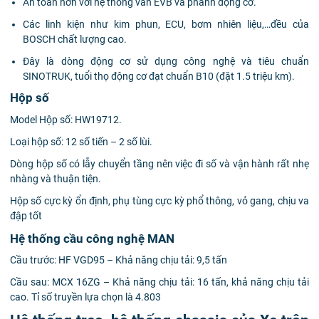
An toàn hơn với hệ thống van EVB và phanh động cơ.
Các linh kiện như kim phun, ECU, bơm nhiên liệu,…đều của
BOSCH chất lượng cao.
Đây là dòng động cơ sử dụng công nghệ và tiêu chuẩn
SINOTRUK, tuổi thọ động cơ đạt chuẩn B10 (đặt 1.5 triệu km).
Hộp số
Model Hộp số: HW19712.
Loại hộp số: 12 số tiến – 2 số lùi.
Dòng hộp số có lẫy chuyển tầng nên việc đi số và vận hành rất nhẹ
nhàng và thuận tiện.
Hộp số cực kỳ ổn định, phụ tùng cực kỳ phổ thông, vỏ gang, chịu va
đập tốt
Hệ thống cầu công nghệ MAN
Cầu trước: HF VGD95 – Khả năng chịu tải: 9,5 tấn
Cầu sau: MCX 16ZG – Khả năng chịu tải: 16 tấn, khả năng chịu tải
cao. Tỉ số truyền lựa chọn là 4.803