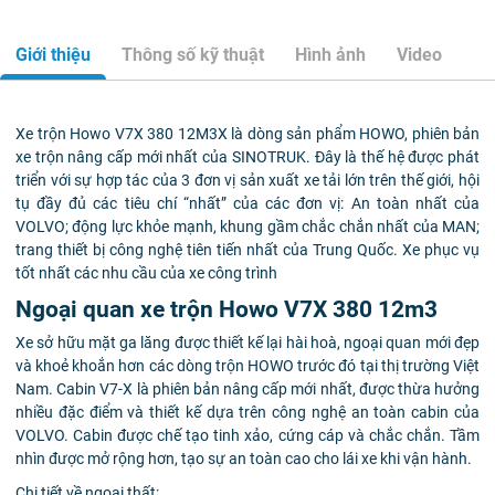
Giới thiệu
Thông số kỹ thuật
Hình ảnh
Video
Xe trộn Howo V7X 380 12M3X là dòng sản phẩm HOWO, phiên bản
xe trộn nâng cấp mới nhất của SINOTRUK. Đây là thế hệ được phát
triển với sự hợp tác của 3 đơn vị sản xuất xe tải lớn trên thế giới, hội
tụ đầy đủ các tiêu chí “nhất” của các đơn vị: An toàn nhất của
VOLVO; động lực khỏe mạnh, khung gầm chắc chắn nhất của MAN;
trang thiết bị công nghệ tiên tiến nhất của Trung Quốc. Xe phục vụ
tốt nhất các nhu cầu của xe công trình
Ngoại quan xe trộn Howo V7X 380 12m3
Xe sở hữu mặt ga lăng được thiết kế lại hài hoà, ngoại quan mới đẹp
và khoẻ khoắn hơn các dòng trộn HOWO trước đó tại thị trường Việt
Nam. Cabin V7-X là phiên bản nâng cấp mới nhất, được thừa hưởng
nhiều đặc điểm và thiết kế dựa trên công nghệ an toàn cabin của
VOLVO. Cabin được chế tạo tinh xảo, cứng cáp và chắc chắn. Tầm
nhìn được mở rộng hơn, tạo sự an toàn cao cho lái xe khi vận hành.
Chi tiết về ngoại thất: