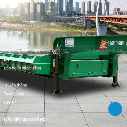
Email:
support@vimid.vn
Trang chủ
Dịch vụ
Chuỗi trạm 3S
Dịch vụ sau bán
Phụ tùng chính hãng
Dịch vụ sửa chữa
Bảo hành bảo dưỡng
Truyền thông
Tuyển dụng
Liên hệ
LIÊN KẾT MẠNG XÃ HỘI