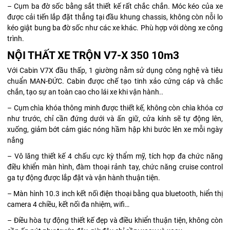
– Cụm ba đờ sốc bằng sắt thiết kế rất chắc chắn. Móc kéo của xe
được cải tiến lắp đặt thẳng tại đầu khung chassis, không còn nỗi lo
kéo giật bung ba đờ sốc như các xe khác. Phù hợp với dòng xe công
trình.
NỘI THẤT XE TRỘN V7-X 350 10m3
Với Cabin V7X đầu thấp, 1 giường nằm sử dụng công nghệ và tiêu
chuẩn MAN-ĐỨC. Cabin được chế tạo tinh xảo cứng cáp và chắc
chắn, tạo sự an toàn cao cho lái xe khi vận hành..
– Cụm chìa khóa thông minh được thiết kế, không còn chìa khóa cơ
như trước, chỉ cần đứng dưới và ấn giữ, cửa kính sẽ tự động lên,
xuống, giảm bớt cảm giác nóng hầm hập khi bước lên xe mỗi ngày
nắng
– Vô lăng thiết kế 4 chấu cực kỳ thẩm mỹ, tích hợp đa chức năng
điều khiển màn hình, đàm thoại rảnh tay, chức năng cruise control
ga tự động được lắp đặt và vận hành thuận tiện.
– Màn hình 10.3 inch kết nối điện thoại bằng qua bluetooth, hiển thị
camera 4 chiều, kết nối đa nhiệm, wifi…
– Điều hòa tự động thiết kế đẹp và điều khiển thuận tiện, không còn