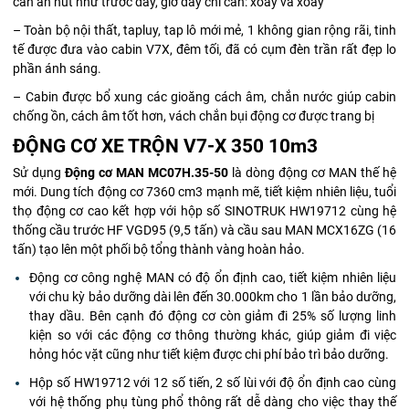
cần ấn nút như trước đây, giờ đây chỉ cần: xoay và xoay
– Toàn bộ nội thất, tapluy, tap lô mới mẻ, 1 không gian rộng rãi, tinh
tế được đưa vào cabin V7X, đêm tối, đã có cụm đèn trần rất đẹp lo
phần ánh sáng.
– Cabin được bổ xung các gioăng cách âm, chắn nước giúp cabin
chống ồn, cách âm tốt hơn, vách chắn bụi động cơ được trang bị
ĐỘNG CƠ XE TRỘN V7-X 350 10m3
Sử dụng
Động cơ MAN MC07H.35-50
là dòng động cơ MAN thế hệ
mới. Dung tích động cơ 7360 cm3 mạnh mẽ, tiết kiệm nhiên liệu, tuổi
thọ động cơ cao kết hợp với hộp số SINOTRUK HW19712 cùng hệ
thống cầu trước HF VGD95 (9,5 tấn) và cầu sau MAN MCX16ZG (16
tấn) tạo lên một phối bộ tổng thành vàng hoàn hảo.
Động cơ công nghệ MAN có độ ổn định cao, tiết kiệm nhiên liệu
với chu kỳ bảo dưỡng dài lên đến 30.000km cho 1 lần bảo dưỡng,
thay dầu. Bên cạnh đó động cơ còn giảm đi 25% số lượng linh
kiện so với các động cơ thông thường khác, giúp giảm đi việc
hỏng hóc vặt cũng như tiết kiệm được chi phí bảo trì bảo dưỡng.
Hộp số HW19712 với 12 số tiến, 2 số lùi với độ ổn định cao cùng
với hệ thống phụ tùng phổ thông rất dễ dàng cho việc thay thế