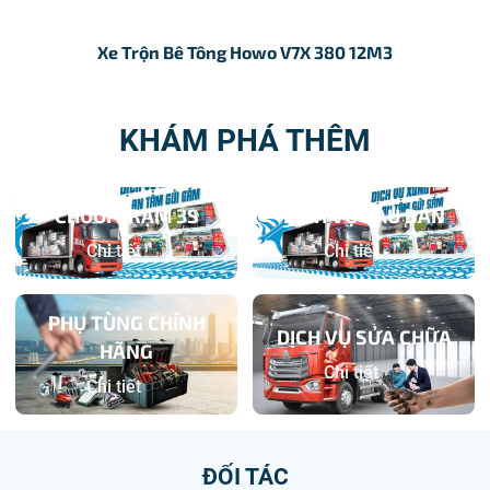
Xe Trộn Bê Tông Howo V7X 380 12M3
KHÁM PHÁ THÊM
CHUỖI TRẠM 3S
DỊCH VỤ SAU BÁN
Chi tiết
Chi tiết
PHỤ TÙNG CHÍNH
DỊCH VỤ SỬA CHỮA
HÃNG
Chi tiết
Chi tiết
ĐỐI TÁC