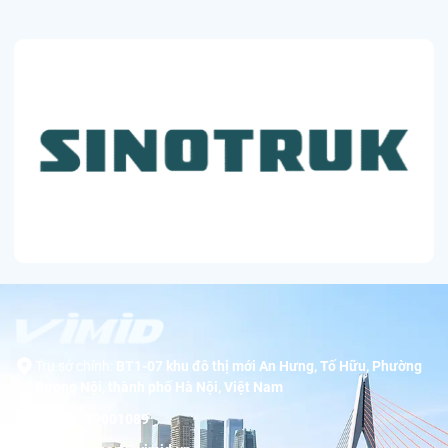
Trụ sở chính:
BT1-07 khu đô thị mới An Hưng, Tố Hữu, Phường
Dương Nội, thành phố Hà Nội, Việt Nam
Hotline:
19001089