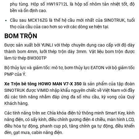
phụ tùng. Hộp số HW19712L là hộp số nhôm tản nhiệt tốt, độ
bền và ổn định cao.
Cầu sau MCX16ZG là thế hệ cầu mới nhất của SINOTRUK, tuổi
thọ của cầu của cao hơn so với các dòng xe hiện tại.
BOM TRỘN
Được sản xuất bởi YUNLI với thép chuyên dụng cao cấp với độ dày
thành bom 4mm, lưỡi thép trộn dày 3mm. Vật liệu bom trộn được
làm từ thép BW300TP
Bộ thủy lực và giảm tốc: mô tơ, bơm thủy lực EATON với bộ giảm tốc
PMP của Ý.
Xe Trộn bê tông HOWO MAN V7-X 350
là sản phẩm của tập đoàn
SINOTRUK được VIMID nhập khẩu nguyên chiếc về Việt Nam với đầy
đủ các tính năng nhằm đáp ứng đa số nhu cầu, kỳ vọng của Quý
Khách hàng.
Các tính năng trên xe: Chìa khóa điện tử thông minh Smart Key, kính
nâng điện, có sấy kính, điều chỉnh gương điện 4 chiều, màn hình LCD,
điều hòa tự động, phanh cup pô, tăng chỉnh ga tự động, điều khiển
đèn, gạt mưa, cabin nâng điện.