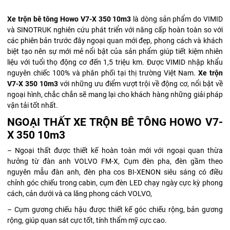
Xe trộn bê tông Howo V7-X 350 10m3
là dòng sản phẩm do VIMID
và SINOTRUK nghiên cứu phát triển với nâng cấp hoàn toàn so với
các phiên bản trước đây ngoại quan mới đẹp, phong cách và khách
biệt tạo nên sự mới mẻ nổi bật của sản phẩm giúp tiết kiệm nhiên
liệu với tuổi thọ động cơ đến 1,5 triệu km. Được VIMID nhập khẩu
nguyên chiếc 100% và phân phối tại thị trường Việt Nam.
Xe trộn
V7-X 350 10m3
với những ưu điểm vượt trội về động cơ, nổi bật về
ngoại hình, chắc chắn sẽ mang lại cho khách hàng những giải pháp
vận tải tốt nhất.
NGOẠI THẤT XE TRỘN BÊ TÔNG HOWO V7-
X 350 10m3
– Ngoại thất được thiết kế hoàn toàn mới với ngoại quan thừa
hưởng từ đàn anh VOLVO FM-X, Cụm đèn pha, đèn gầm theo
nguyên mẫu đàn anh, đèn pha cos BI-XENON siêu sáng có điều
chỉnh góc chiếu trong cabin, cụm đèn LED chạy ngày cực kỳ phong
cách, cản dưới và ca lăng phong cách VOLVO,
– Cụm gương chiếu hậu được thiết kế góc chiếu rộng, bản gương
rộng, giúp quan sát cực tốt, tính thẩm mỹ cực cao.