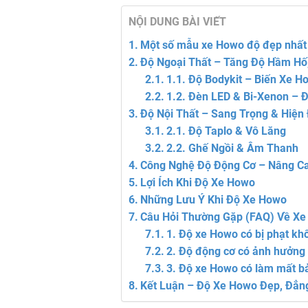
NỘI DUNG BÀI VIẾT
Một số mẫu xe Howo độ đẹp nhất (
Độ Ngoại Thất – Tăng Độ Hầm Hố
1.1. Độ Bodykit – Biến Xe 
1.2. Đèn LED & Bi-Xenon – 
Độ Nội Thất – Sang Trọng & Hiện 
2.1. Độ Taplo & Vô Lăng
2.2. Ghế Ngồi & Âm Thanh
Công Nghệ Độ Động Cơ – Nâng Ca
Lợi Ích Khi Độ Xe Howo
Những Lưu Ý Khi Độ Xe Howo
Câu Hỏi Thường Gặp (FAQ) Về X
1. Độ xe Howo có bị phạt kh
2. Độ động cơ có ảnh hưởng 
3. Độ xe Howo có làm mất b
Kết Luận – Độ Xe Howo Đẹp, Đẳn