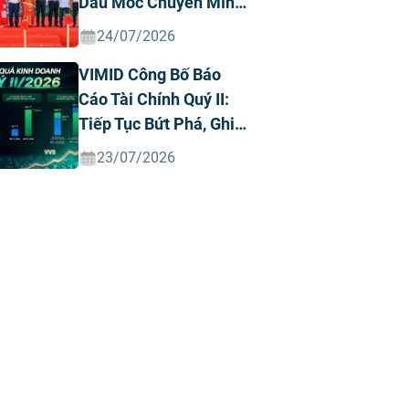
Dấu Mốc Chuyển Mình
Chiến Lược
24/07/2026
VIMID Công Bố Báo
Cáo Tài Chính Quý II:
Tiếp Tục Bứt Phá, Ghi
Nhận Doanh Thu Và
23/07/2026
Lợi Nhuận Kỷ Lục