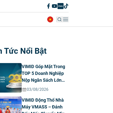
n Tức Nổi Bật
VIMID Góp Mặt Trong
TOP 5 Doanh Nghiệp
Nộp Ngân Sách Lớn
Nhất Việt Nam Năm
03/08/2026
2026 Ngành Ô Tô Tư
VIMID Động Thổ Nhà
Nhân
Máy VMASS – Đánh