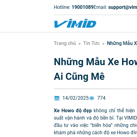
Hotline:
19001089
Email:
support@vim
Trang chủ
»
Tin Tức
»
Những Mẫu X
Những Mẫu Xe How
Ai Cũng Mê
14/02/2025
774
Xe Howo độ đẹp
không chỉ thể hiện
suất vận hành và độ bền bỉ. Tại VIMI
đầu tư vào việc “biến hóa” những ch
khám phá những cách độ xe Howo đỉnh