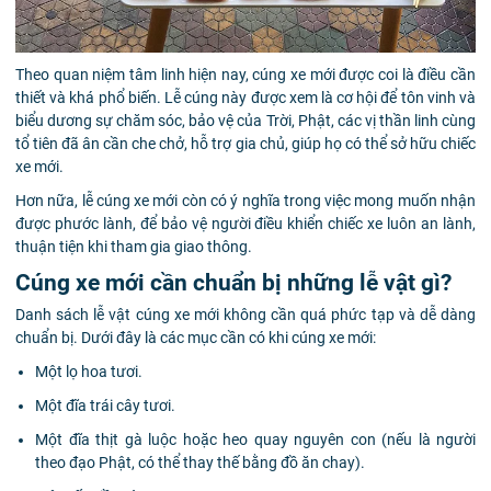
Theo quan niệm tâm linh hiện nay, cúng xe mới được coi là điều cần
thiết và khá phổ biến. Lễ cúng này được xem là cơ hội để tôn vinh và
biểu dương sự chăm sóc, bảo vệ của Trời, Phật, các vị thần linh cùng
tổ tiên đã ân cần che chở, hỗ trợ gia chủ, giúp họ có thể sở hữu chiếc
xe mới.
Hơn nữa, lễ cúng xe mới còn có ý nghĩa trong việc mong muốn nhận
được phước lành, để bảo vệ người điều khiển chiếc xe luôn an lành,
thuận tiện khi tham gia giao thông.
Cúng xe mới cần chuẩn bị những lễ vật gì?
Danh sách lễ vật cúng xe mới không cần quá phức tạp và dễ dàng
chuẩn bị. Dưới đây là các mục cần có khi cúng xe mới:
Một lọ hoa tươi.
Một đĩa trái cây tươi.
Một đĩa thịt gà luộc hoặc heo quay nguyên con (nếu là người
theo đạo Phật, có thể thay thế bằng đồ ăn chay).