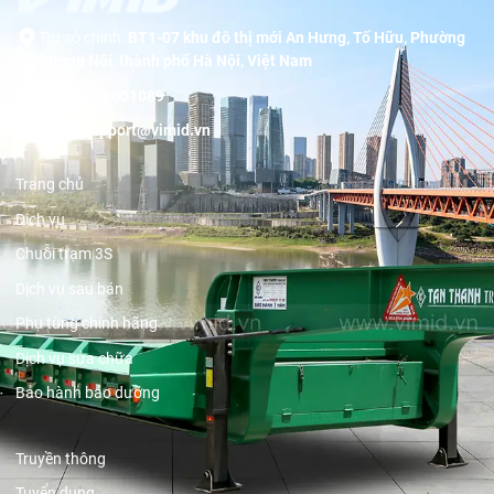
Trụ sở chính:
BT1-07 khu đô thị mới An Hưng, Tố Hữu, Phường
Dương Nội, thành phố Hà Nội, Việt Nam
Hotline:
19001089
Email:
support@vimid.vn
Trang chủ
Dịch vụ
Chuỗi trạm 3S
Dịch vụ sau bán
Phụ tùng chính hãng
Dịch vụ sửa chữa
Bảo hành bảo dưỡng
Truyền thông
Tuyển dụng