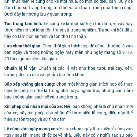
Khi thực hiện lễ cúng cho xe mới mua, có một số điều cần lưu ý để
đảm bảo sự trang trọng, tôn thờ và an toàn trong quá trình cúng.
Dưới đây là những lưu ý quan trọng:
Tôn trọng tâm linh:
Lễ cúng xe là một sự kiện tâm linh, vì vậy hãy
thực hiện nó với lòng tôn trọng và trang nghiêm. Trước khi bắt đầu,
hãy có tâm hồn an tĩnh và tôn thờ tinh thần.
Lựa chọn thời gian:
Chọn thời gian thích hợp để cúng, thường là vào
ban ngày và trong những ngày may mắn như ngày mang số 9, 19,
29 theo quan niệm dân gian.
Chuẩn bị lễ vật:
Chuẩn bị các lễ vật như hoa tươi, trái cây, nến,
hương, đèn và các vật phẩm tâm linh khác.
Sắp xếp không gian cúng:
Chọn một không gian thích hợp để thực
hiện lễ cúng, có thể là trong nhà hoặc ngoài trời, nhưng cần đảm
bảo không gian sạch sẽ và trang trọng.
Xin phép chủ nhân mới của xe:
Nếu bạn không phải là chủ nhân mới
của xe, hãy xin phép chủ nhân để thực hiện lễ cúng, điều này thể
hiện sự tôn trọng và sự tình cảm.
Lễ cúng vào ngày mang xe về:
Lựa chọn ngày thực hiện lễ cúng vào
ngay sau khi mang chiếc xe về nhà. Điều này có ý nghĩa tạo sự bảo