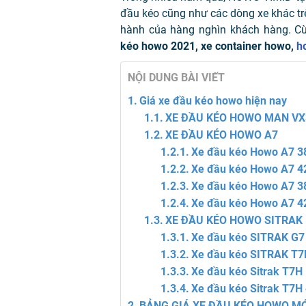
đầu kéo cũng như các dòng xe khác t
hành của hàng nghìn khách hàng. C
kéo howo 2021, xe container howo,
h
NỘI DUNG BÀI VIẾT
Giá xe đầu kéo howo hiện nay
XE ĐẦU KÉO HOWO MAN VX
XE ĐẦU KÉO HOWO A7
Xe đầu kéo Howo A7 3
Xe đầu kéo Howo A7 4
Xe đầu kéo Howo A7 3
Xe đầu kéo Howo A7 42
XE ĐẦU KÉO HOWO SITRAK
Xe đầu kéo SITRAK G7 
Xe đầu kéo SITRAK T7
Xe đầu kéo Sitrak T7H
Xe đầu kéo Sitrak T7H
BẢNG GIÁ XE ĐẦU KÉO HOWO MỚ