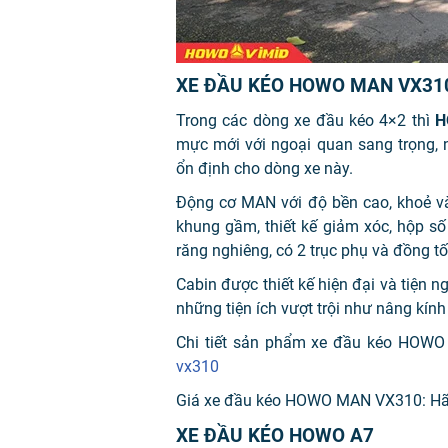
XE ĐẦU KÉO HOWO MAN VX31
Trong các dòng xe đầu kéo 4×2 thì
H
mực mới với ngoại quan sang trọng, nộ
ổn định cho dòng xe này.
Động cơ MAN với độ bền cao, khoẻ và 
khung gầm, thiết kế giảm xóc, hộp s
răng nghiêng, có 2 trục phụ và đồng t
Cabin được thiết kế hiện đại và tiện n
những tiện ích vượt trội như nâng kính
Chi tiết sản phẩm xe đầu kéo HOW
vx310
Giá xe đầu kéo HOWO MAN VX310: Hãy l
XE ĐẦU KÉO HOWO A7