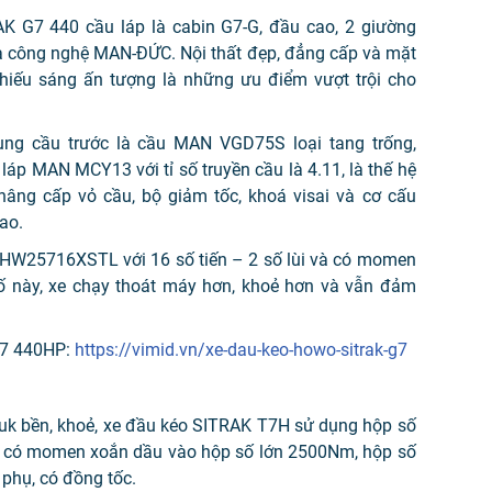
K G7 440 cầu láp là cabin G7-G, đầu cao, 2 giường
và công nghệ MAN-ĐỨC. Nội thất đẹp, đẳng cấp và mặt
iếu sáng ấn tượng là những ưu điểm vượt trội cho
g cầu trước là cầu MAN VGD75S loại tang trống,
áp MAN MCY13 với tỉ số truyền cầu là 4.11, là thế hệ
 nâng cấp vỏ cầu, bộ giảm tốc, khoá visai và cơ cấu
ao.
ố HW25716XSTL với 16 số tiến – 2 số lùi và có momen
ố này, xe chạy thoát máy hơn, khoẻ hơn và vẫn đảm
G7 440HP:
https://vimid.vn/xe-dau-keo-howo-sitrak-g7
ruk bền, khoẻ, xe đầu kéo SITRAK T7H sử dụng hộp số
i, có momen xoắn dầu vào hộp số lớn 2500Nm, hộp số
 phụ, có đồng tốc.