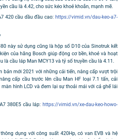
uyền cầu là 4.42, cho sức kéo khoẻ khoắn, mạnh mẽ.
A7 420 cầu dầu đầu cao:
https://vimid.vn/dau-keo-a7-
p
0 này sử dụng cũng là hộp số D10 của Sinotruk kết
h kiện của hãng Bosch giúp động cơ bền, khoẻ và hoạt
u là cầu láp Man MCY13 và tỷ số truyền cầu là 4.11.
 bản mới 2021 với những cải tiến, nâng cấp vượt trội
 nâng cấp cầu trước lên cầu Man HF loại 7.1 tấn, cải
i màn hình LCD và đem lại sự thoải mái với cả ghế lái
 A7 380E5 cầu láp:
https://vimid.vn/xe-dau-keo-howo-
 thông dụng với công suất 420Hp, có van EVB và hệ