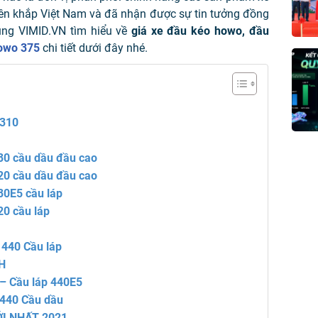
rên khắp Việt Nam và đã nhận được sự tin tưởng đồng
ùng VIMID.VN tìm hiểu về
giá xe đầu kéo howo, đầu
owo 375
chi tiết dưới đây nhé.
310
80 cầu dầu đầu cao
20 cầu dầu đầu cao
80E5 cầu láp
0 cầu láp
440 Cầu láp
H
 – Cầu láp 440E5
 440 Cầu dầu
I NHẤT 2021