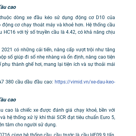
đầu cao
thuộc dòng xe đầu kéo sử dụng động cơ D10 của
úp động cơ chạy thoát máy và khoẻ hơn. Hệ thống cầu
 HC16 với tỷ số truyền cầu là 4.42, có khả năng chịu
2021 có những cải tiến, nâng cấp vượt trội như tăng
ề hộp số giúp đi số nhẹ nhàng và ổn định, nâng cao tiện
phụ thành ghế hơi, mang lại tiện ích và sự thoải mái
A7 380 cầu dầu đầu cao:
https://vimid.vn/xe-dau-keo-
đầu cao
 cao là chiếc xe được đánh giá chạy khoẻ, bền với
à hệ thống xử lý khí thái SCR đạt tiêu chuẩn Euro 5,
ên tâm cho người sử dụng.
716 cùng hệ thống cầu, cầu trước là cầu HF09 9 tấn,