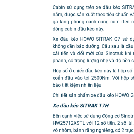
Cabin sử dụng trên xe đầu kéo SITRA
nằm, được sản xuất theo tiêu chuẩn 
ga lăng phong cách cùng cụm đèn ch
dòng cabin đầu kéo này.
Xe đầu kéo HOWO SITRAK G7 sử dụn
không cần bảo dưỡng. Cầu sau là cầu l
cải tiến và đổi mới của Sinotruk khi
phanh, có trọng lượng nhẹ và độ bền c
Hộp số ở chiếc đầu kéo này là hộp s
xoắn đầu vào tới 2500Nm. Với hộp s
bảo tiết kiệm nhiên liệu.
Chi tiết sản phẩm xe đầu kéo HOWO 
Xe đầu kéo SITRAK T7H
Bên cạnh việc sử dụng động cơ Sinot
HW25712XSTL với 12 số tiến, 2 số lù
vỏ nhôm, bánh răng nghiêng, có 2 trục