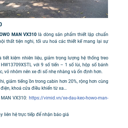
0
OWO MAN VX310
là dòng sản phẩm thiết lập chuẩn
i thất tiện nghi, tối ưu hoá các thiết kế mang lại sự
tiết kiệm nhiên liệu, giảm trọng lượng hệ thống treo
ố HW13709XSTL với 9 số tiến – 1 số lùi, hộp số bánh
ốc, vỏ nhôm nên xe đi số nhẹ nhàng và ổn định hơn.
ghi, giảm tiếng ồn trong cabin hơn 20%, rộng hơn cùng
 điện, khoá cửa điều khiển từ xa…
O MAN VX310:
https://vimid.vn/xe-dau-keo-howo-man-
iên hệ trực tiếp để nhận báo giá