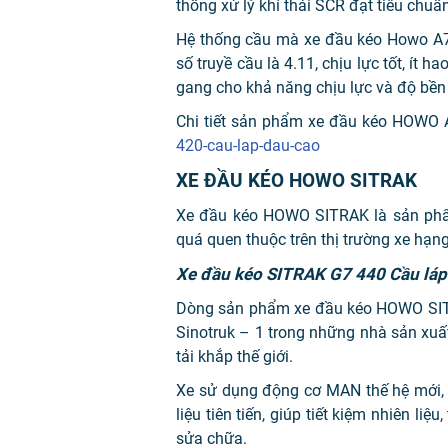
thống xử lý khí thải SCR đạt tiêu chu
Hệ thống cầu mà xe đầu kéo Howo A7 
số truyề cầu là 4.11, chịu lực tốt, ít 
gang cho khả năng chịu lực và độ bền 
Chi tiết sản phẩm xe đầu kéo HOWO 
420-cau-lap-dau-cao
XE ĐẦU KÉO HOWO SITRAK
Xe đầu kéo HOWO SITRAK là sản phẩ
quá quen thuộc trên thị trường xe hạn
Xe đầu kéo SITRAK G7 440 Cầu láp
Dòng sản phẩm xe đầu kéo HOWO SIT
Sinotruk – 1 trong những nhà sản xuấ
tải khắp thế giới.
Xe sử dụng động cơ MAN thế hệ mới,
liệu tiên tiến, giúp tiết kiệm nhiên liệ
sửa chữa.