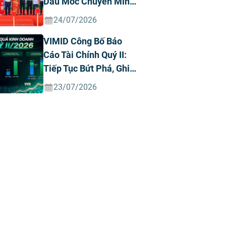
Dấu Mốc Chuyển Mình
Chiến Lược
24/07/2026
VIMID Công Bố Báo
Cáo Tài Chính Quý II:
Tiếp Tục Bứt Phá, Ghi
Nhận Doanh Thu Và
23/07/2026
Lợi Nhuận Kỷ Lục