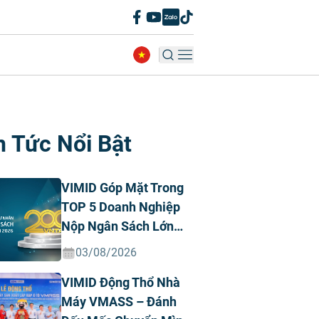
n Tức Nổi Bật
VIMID Góp Mặt Trong
TOP 5 Doanh Nghiệp
Nộp Ngân Sách Lớn
Nhất Việt Nam Năm
03/08/2026
2026 Ngành Ô Tô Tư
VIMID Động Thổ Nhà
Nhân
Máy VMASS – Đánh