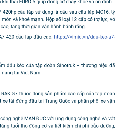
ẩn khí thải EURO 5 giúp động cơ chạy khoẻ và ổn định
420hp cầu láp sử dụng là cầu sau cầu láp MC16, tỷ
hao mòn và khoẻ mạnh. Hộp số loại 12 cấp có trợ lực, vỏ
cao, tăng thời gian vận hành bánh răng.
A7 420 cầu láp đầu cao:
https://vimid.vn/dau-keo-a7-
m đầu kéo của tập đoàn Sinotruk – thương hiệu đã
g nặng tại Việt Nam.
RAK G7 thuộc dòng sản phẩm cao cấp của tập đoàn
t xe tải đứng đầu tại Trung Quốc và phân phối xe vận
 công nghệ MAN-ĐỨC với ứng dụng công nghệ và vật
u, tăng tuổi thọ động cơ và tiết kiệm chi phí bảo dưỡng,