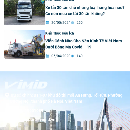
Kiến Thức Hữu Ích
Xe tải 30 tấn chở những loại hàng hóa nào?
Có nên mua xe tải 30 tấn không?
20/05/2024
250
Kiến Thức Hữu Ích
Viễn Cảnh Nào Cho Nền Kinh Tế Việt Nam
Dưới Bóng Ma Covid – 19
06/04/2020
149
Trụ sở chính:
BT1-07 khu đô thị mới An Hưng, Tố Hữu, Phường
Dương Nội, thành phố Hà Nội, Việt Nam
Hotline:
19001089
Email:
support@vimid.vn