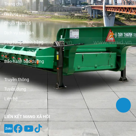
Trang chủ
Dịch vụ
Chuỗi trạm 3S
Dịch vụ sau bán
Phụ tùng chính hãng
Dịch vụ sửa chữa
Bảo hành bảo dưỡng
Truyền thông
Tuyển dụng
Liên hệ
LIÊN KẾT MẠNG XÃ HỘI