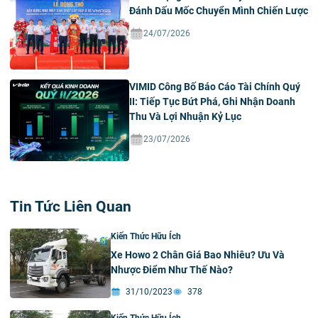
Đánh Dấu Mốc Chuyển Mình Chiến Lược
24/07/2026
VIMID Công Bố Báo Cáo Tài Chính Quý
II: Tiếp Tục Bứt Phá, Ghi Nhận Doanh
Thu Và Lợi Nhuận Kỷ Lục
23/07/2026
Tin Tức Liên Quan
Kiến Thức Hữu Ích
Xe Howo 2 Chân Giá Bao Nhiêu? Ưu Và
Nhược Điểm Như Thế Nào?
31/10/2023
378