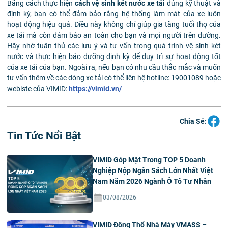
Bằng cách thực hiện
cách vệ sinh két nước xe tải
đúng kỹ thuật và
định kỳ, bạn có thể đảm bảo rằng hệ thống làm mát của xe luôn
hoạt động hiệu quả. Điều này không chỉ giúp gia tăng tuổi thọ của
xe tải mà còn đảm bảo an toàn cho bạn và mọi người trên đường.
Hãy nhớ tuân thủ các lưu ý và tư vấn trong quá trình vệ sinh két
nước và thực hiện bảo dưỡng định kỳ để duy trì sự hoạt động tốt
của xe tải của bạn.
Ngoài ra, nếu bạn có nhu cầu thắc mắc và muốn
tư vấn thêm về các dòng xe tải có thể liên hệ hotline: 19001089 hoặc
webiste của VIMID:
https://vimid.vn/
Chia Sẻ:
Tin Tức Nổi Bật
VIMID Góp Mặt Trong TOP 5 Doanh
Nghiệp Nộp Ngân Sách Lớn Nhất Việt
Nam Năm 2026 Ngành Ô Tô Tư Nhân
03/08/2026
VIMID Động Thổ Nhà Máy VMASS –