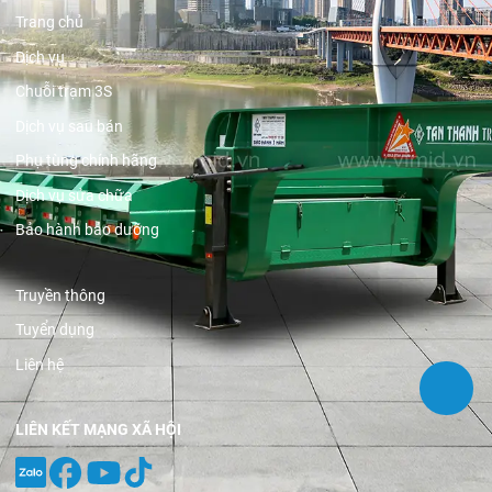
Trang chủ
Dịch vụ
Chuỗi trạm 3S
Dịch vụ sau bán
Phụ tùng chính hãng
Dịch vụ sửa chữa
Bảo hành bảo dưỡng
Truyền thông
Tuyển dụng
Liên hệ
LIÊN KẾT MẠNG XÃ HỘI