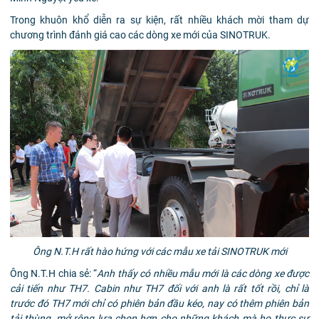
Trong khuôn khổ diễn ra sự kiện, rất nhiều khách mời tham dự
chương trình đánh giá cao các dòng xe mới của SINOTRUK.
Ông N.T.H rất hào hứng với các mẫu xe tải SINOTRUK mới
Ông N.T.H chia sẻ: “
Anh thấy có nhiều mẫu mới là các dòng xe được
cải tiến như TH7. Cabin như TH7 đối với anh là rất tốt rồi, chỉ là
trước đó TH7 mới chỉ có phiên bản đầu kéo, nay có thêm phiên bản
tải thùng, mở rộng lựa chọn hơn cho những khách mà họ thực sự