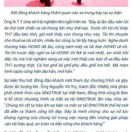
Rất đông khách hàng thăm quan các xe trưng bày tại sự kiện
Ông N.T.T chia sẻ trải nghiệm khi ngồi trên xe:
“Đây là lần đầu tiên tôi
lái thử một chiếc xe tải thùng lớn như thế này. Trước thì tôi chỉ thấy
TH7 đầu kéo thôi, giờ mới thấy con thùng như này. Tôi thì chuyên
cho thuê xe tải cỡ lớn, nhiều lúc cũng tự lái lấy hàng luôn. Nghe danh
thương hiệu HOWO đã lâu, cũng sắm mấy xe tải ben HOWO về rồi.
Tôi thì trước đấy nghĩ xe tải HOWO thì NX là mới nhất, xịn nhất hồi
đấy rồi, mà trải nghiệm sang xe này mới thấy các bác đi xe đầu kéo
TH7 sướng thật. Cả hai ghế lái ghế phụ đều ghế hơi hết. Mà màn
hình taplo cũng hiện đại hẳn, mới hẳn.”
Sự kiện thu hút đông đảo khách mời tham dự chương trình và gây
được ấn tượng lớn. Ông Nguyễn Vũ Trụ, Giám đốc VIMID, nhà phân
phối chính thức của SINOTRUK tại Việt Nam, đồng thời cũng là đơn
vị tổ chức chương trình ra mắt xe tải SINOTRUK lần này, chia sẻ:
“
Chúng tôi rất tự hào khi sự kiện ra mắt xe tải SINOTRUK thế hệ mới
đã diễn ra thành công tốt đẹp. Đây là minh chứng cho sự nỗ lực
không ngừng của chúng tôi trong việc mang đến những giải pháp
vận tải hiệu quả, an toàn và bền vững cho khách hàng
.”