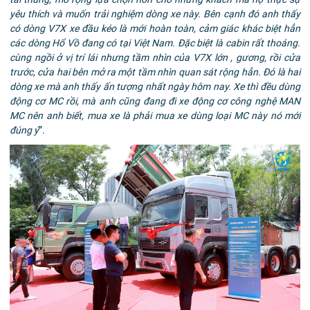
yêu thích và muốn trải nghiệm dòng xe này. Bên cạnh đó anh thấy
có dòng V7X xe đầu kéo là mới hoàn toàn, cảm giác khác biệt hẳn
các dòng Hổ Vồ đang có tại Việt Nam. Đặc biệt là cabin rất thoáng.
cùng ngồi ở vị trí lái nhưng tầm nhìn của V7X lớn , gương, rồi cửa
trước, cửa hai bên mở ra một tầm nhìn quan sát rộng hẳn. Đó là hai
dòng xe mà anh thấy ấn tượng nhất ngày hôm nay. Xe thì đều dùng
động cơ MC rồi, mà anh cũng đang đi xe động cơ công nghệ MAN
MC nên anh biết, mua xe là phải mua xe dùng loại MC này nó mới
đúng ý
”.