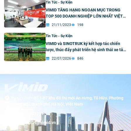
Tin Tức - Sự Kiện
VIMID TĂNG HẠNG NGOẠN MỤC TRONG
TOP 500 DOANH NGHIỆP LỚN NHẤT VIỆT
NAM 2023
21/11/2023
198
Tin Tức - Sự Kiện
VIMID và SINOTRUK ký kết hợp tác chiến
lược, thúc đẩy phát triển hệ sinh thái xe tải
xanh và thông minh tại Việt Nam
22/07/2026
846
Trụ sở chính:
BT1-07 khu đô thị mới An Hưng, Tố Hữu, Phường
Dương Nội, thành phố Hà Nội, Việt Nam
Hotline:
19001089
Email:
support@vimid.vn