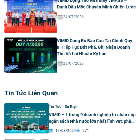
VIMID Động Thổ Nhà Máy VMASS –
Đánh Dấu Mốc Chuyển Mình Chiến Lược
24/07/2026
VIMID Công Bố Báo Cáo Tài Chính Quý
II: Tiếp Tục Bứt Phá, Ghi Nhận Doanh
Thu Và Lợi Nhuận Kỷ Lục
23/07/2026
Tin Tức Liên Quan
Tin Tức - Sự Kiện
VIMID – 1 trong 9 doanh nghiệp tư nhân nộp
ngân sách Nhà nước lớn nhất lĩnh vực phân
phối – bán lẻ
12/08/2024
271