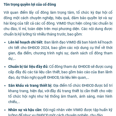
Tôn trọng quyền lợi của cổ đông
Với quan điểm lấy cổ đông làm trọng tâm, tổ chức kỳ Đại hội cổ
đông một cách chuyên nghiệp, hiệu quả, đảm bảo quyền lợi và sự
hài lòng của tất cả các cổ đông. VIMID thực hiện công tác chuẩn bị
chu đáo, tỉ mỉ, toàn diện trên mọi phương diện. Các nội dung được
chuẩn bị kỹ lưỡng từ nhiều tháng trước, bao gồm:
Lên kế hoạch chi tiết:
Ban lãnh đạo VIMID đã ban hành kế hoạch
chi tiết cho ĐHĐCĐ 2024, bao gồm các nội dung cụ thể về thời
gian, địa điểm, chương trình nghị sự, danh sách cổ đông tham
dự,…
Chuẩn bị tài liệu đầy đủ:
Cổ đông tham dự ĐHĐCĐ sẽ được cung
cấp đầy đủ các tài liệu cần thiết, bao gồm báo cáo của Ban lãnh
đạo, dự thảo nghị quyết ĐHĐCĐ, tài liệu liên quan,…
Sân khấu và trang thiết bị:
Địa điểm tổ chức ĐHĐCĐ được bố trí
khang trang, hiện đại, với đầy đủ trang thiết bị cần thiết cho việc
tổ chức hội nghị như hệ thống âm thanh, ánh sáng, màn hình
chiếu,…
Nhân sự và hậu cần:
Đội ngũ nhân viên VIMID được tập huấn kỹ
lưỡng để phục vụ ĐHĐCĐ một cách chuyên nghiệp, chu đáo.