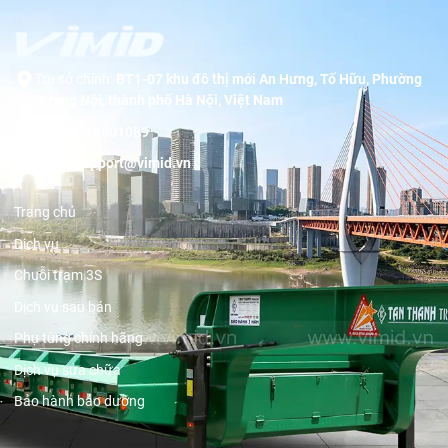
Trụ sở chính:
BT1-07 khu đô thị mới An Hưng, Tố Hữu, Phường
Dương Nội, thành phố Hà Nội, Việt Nam
Hotline:
19001089
Email:
support@vimid.vn
Trang chủ
Dịch vụ
Chuỗi trạm 3S
Dịch vụ sau bán
Phụ tùng chính hãng
Dịch vụ sửa chữa
Bảo hành bảo dưỡng