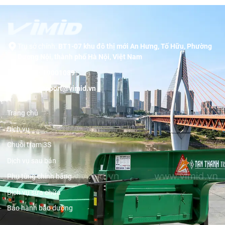
Trụ sở chính:
BT1-07 khu đô thị mới An Hưng, Tố Hữu, Phường
Dương Nội, thành phố Hà Nội, Việt Nam
Hotline:
19001089
Email:
support@vimid.vn
Trang chủ
Dịch vụ
Chuỗi trạm 3S
Dịch vụ sau bán
Phụ tùng chính hãng
Dịch vụ sửa chữa
Bảo hành bảo dưỡng