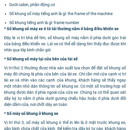
Dưới cabin, phần động cơ
Số khung số máy tiếng anh là gì: the frame of the machine
Số khung tiếng anh là gì: frame number
* Số khung số máy xe ô tô tải thường nằm ở bảng điều khiển xe
Đây là vị trí khá dễ tìm, số khung số máy nằm ở phía dưới góc trái
của bảng điều khiển xe. Lái xe có thể dễ dàng tìm thấy đọc được khi
nhìn qua lớp kính chắn gió
* Số khung số máy tại cửa bên của tài xế
Vị trí thứ 2 thường được nhà sản xuất lựa chọn để đặt số khung số
máy đó chúng là phía cửa bên của lái xe. Chỉ cần mở cửa cạnh vị trí
lái xe và nhìn vào các cạnh của khung, khách hàng sẽ thấy ngay
một nhãn nhỏ dán thông tin số khung xe. Có một số trường hợp số
khung được dán ở phía ngoài của cửa xe. Chúng ta có thể quan sát
dãy ký tự nằm ở phía dưới gương chiếu hậu hoặc ở phía dưới đối
diện dầm cửa, nơi chốt dây an toàn.
* Số máy số khung ở khung xe
Vị trí thứ 3, số máy số khung ó thể in lên là ở mặt trước khung xe,
gần bình chứa chất rửa kính. Để kiểm tra dãy ký tự này, khách hàng