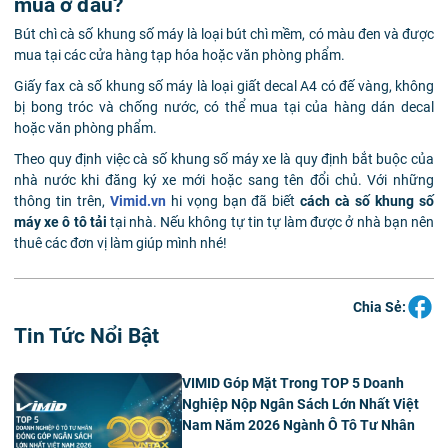
mua ở đâu?
Bút chì cà số khung số máy là loại bút chì mềm, có màu đen và được
mua tại các cửa hàng tạp hóa hoặc văn phòng phẩm.
Giấy fax cà số khung số máy là loại giất decal A4 có đế vàng, không
bị bong tróc và chống nước, có thể mua tại của hàng dán decal
hoặc văn phòng phẩm.
Theo quy định việc cà số khung số máy xe là quy định bắt buộc của
nhà nước khi đăng ký xe mới hoặc sang tên đổi chủ. Với những
thông tin trên,
Vimid.vn
hi vọng bạn đã biết
cách cà số khung số
máy xe ô tô tải
tại nhà. Nếu không tự tin tự làm được ở nhà bạn nên
thuê các đơn vị làm giúp mình nhé!
Chia Sẻ:
Tin Tức Nổi Bật
VIMID Góp Mặt Trong TOP 5 Doanh
Nghiệp Nộp Ngân Sách Lớn Nhất Việt
Nam Năm 2026 Ngành Ô Tô Tư Nhân