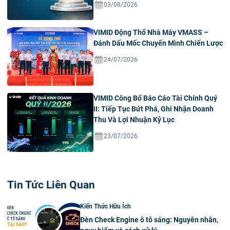
03/08/2026
VIMID Động Thổ Nhà Máy VMASS –
Đánh Dấu Mốc Chuyển Mình Chiến Lược
24/07/2026
VIMID Công Bố Báo Cáo Tài Chính Quý
II: Tiếp Tục Bứt Phá, Ghi Nhận Doanh
Thu Và Lợi Nhuận Kỷ Lục
23/07/2026
Tin Tức Liên Quan
Kiến Thức Hữu Ích
Đèn Check Engine ô tô sáng: Nguyên nhân,