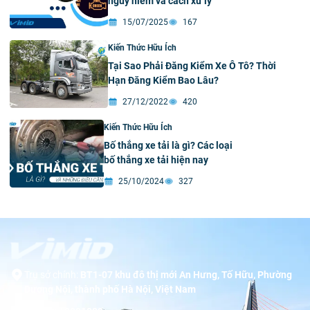
nguy hiểm và cách xử lý
15/07/2025
167
Kiến Thức Hữu Ích
Tại Sao Phải Đăng Kiểm Xe Ô Tô? Thời
Hạn Đăng Kiểm Bao Lâu?
27/12/2022
420
Kiến Thức Hữu Ích
Bố thắng xe tải là gì? Các loại
bố thắng xe tải hiện nay
25/10/2024
327
Trụ sở chính:
BT1-07 khu đô thị mới An Hưng, Tố Hữu, Phường
Dương Nội, thành phố Hà Nội, Việt Nam