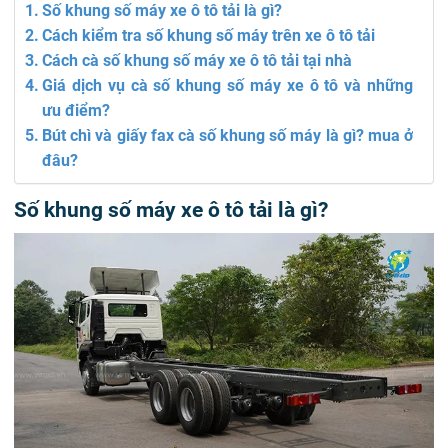
Số khung số máy xe ô tô tải là gì?
Cách kiểm tra số khung số máy trên xe ô tô tải
Cách cà số khung số máy xe ô tô tải tại nhà
Giá dịch vụ cà số khung số máy xe ô tô và những
ưu điểm?
Bút chì và giấy fax cà số khung số máy là gì? mua ở
đâu?
Số khung số máy xe ô tô tải là gì?