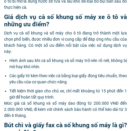
ô tô bị mờ là dùng nước xịt rửa và lau khô để loại bỏ bụi bẩn sau đó
thực hiện cà.
Giá dịch vụ cà số khung số máy xe ô tô và
những ưu điểm?
Dịch vụ cà số khung và số máy cho ô tô đang trở thành một lựa
chọn phổ biến, được nhiều đơn vị cung cấp để đáp ứng nhu cầu của
khách hàng. Có một số ưu điểm nổi bật của việc sử dụng dịch vụ
này:
Hình ảnh sau khi cà số khung và số máy trở nên rõ nét, không bị
mờ hay khó nhìn.
Các giấy tờ kèm theo việc cà bằng loại giấy đúng tiêu chuẩn, theo
yêu cầu của cơ quan chức năng.
Tiết kiệm thời gian cho chủ xe, chỉ mất khoảng từ 15 phút đến 1
giờ để hoàn tất quy trình.
Mức giá cà số khung và số máy dao động từ 200.000 VNĐ đến
2.000.000 VNĐ, đi kèm với chính sách bảo hành có thể kéo dài từ 3
đến 6 tháng.
Bút chì và giấy fax cà số khung số máy là gì?