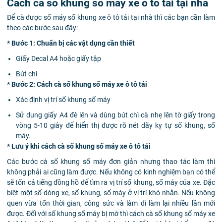
Cách cà số khung số máy xe ô tô tải tại nhà
Để cà được số máy số khung xe ô tô tải tại nhà thì các bạn cần làm
theo các bước sau đây:
* Bước 1: Chuẩn bị các vật dụng cần thiết
Giấy Decal A4 hoặc giấy tập
Bút chì
* Bước 2: Cách cà số khung số máy xe ô tô tải
Xác định vị trí số khung số máy
Sử dụng giấy A4 đè lên và dùng bút chì cà nhẹ lên tờ giấy trong
vòng 5-10 giây để hiển thị được rõ nét dãy kỵ tự số khung, số
máy.
* Lưu ý khi cách cà số khung số máy xe ô tô tải
Các bước cà số khung số máy đơn giản nhưng thao tác làm thì
không phải ai cũng làm được. Nếu không có kinh nghiệm bạn có thể
sẽ tốn cả tiếng đồng hồ để tìm ra vị trí số khung, số máy của xe. Đặc
biệt một số dòng xe, số khung, số máy ở vị trí khó nhằn. Nếu không
quen vừa tốn thời gian, công sức và làm đi làm lại nhiều lần mới
được. Đối với số khung số máy bị mờ thì cách cà số khung số máy xe