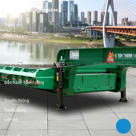
Hotline:
19001089
Email:
support@vimid.vn
Trang chủ
Dịch vụ
Chuỗi trạm 3S
Dịch vụ sau bán
Phụ tùng chính hãng
Dịch vụ sửa chữa
Bảo hành bảo dưỡng
Truyền thông
Tuyển dụng
Liên hệ