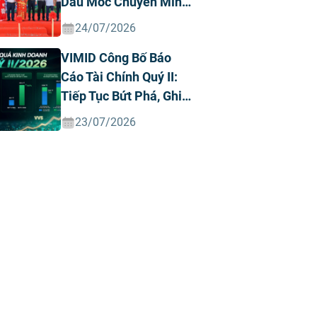
Dấu Mốc Chuyển Mình
Chiến Lược
24/07/2026
VIMID Công Bố Báo
Cáo Tài Chính Quý II:
Tiếp Tục Bứt Phá, Ghi
Nhận Doanh Thu Và
23/07/2026
Lợi Nhuận Kỷ Lục