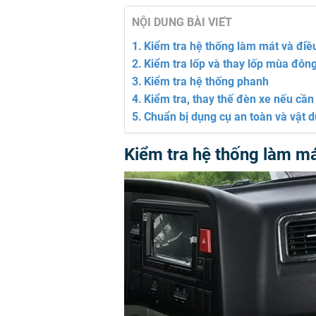
NỘI DUNG BÀI VIẾT
Kiểm tra hệ thống làm mát và điề
Kiểm tra lốp và thay lốp mùa đôn
Kiểm tra hệ thống phanh
Kiểm tra, thay thế đèn xe nếu cần
Chuẩn bị dụng cụ an toàn và vật 
Kiểm tra hệ thống làm má