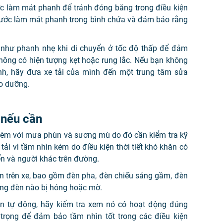
c làm mát phanh để tránh đóng băng trong điều kiện
c nước làm mát phanh trong bình chứa và đảm bảo rằng
như phanh nhẹ khi di chuyển ở tốc độ thấp để đảm
ông có hiện tượng kẹt hoặc rung lắc. Nếu bạn không
nh, hãy đưa xe tải của mình đến một trung tâm sửa
o dưỡng.
 nếu cần
èm với mưa phùn và sương mù do đó cần kiểm tra kỹ
ải vì tầm nhìn kém do điều kiện thời tiết khó khăn có
ển và người khác trên đường.
èn trên xe, bao gồm đèn pha, đèn chiếu sáng gầm, đèn
bóng đèn nào bị hỏng hoặc mờ.
èn tự động, hãy kiểm tra xem nó có hoạt động đúng
trọng để đảm bảo tầm nhìn tốt trong các điều kiện