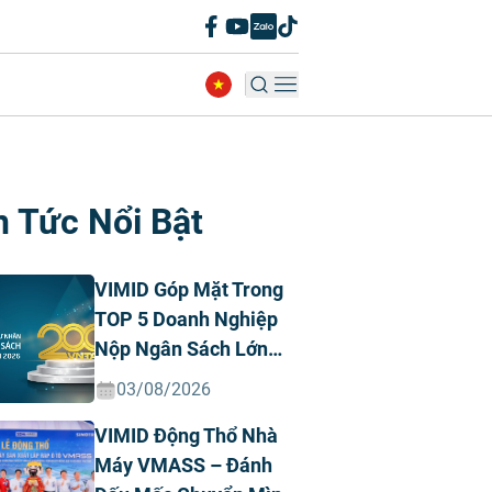
n Tức Nổi Bật
VIMID Góp Mặt Trong
TOP 5 Doanh Nghiệp
Nộp Ngân Sách Lớn
Nhất Việt Nam Năm
03/08/2026
2026 Ngành Ô Tô Tư
VIMID Động Thổ Nhà
Nhân
Máy VMASS – Đánh