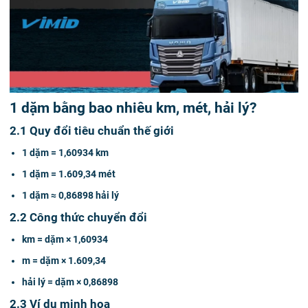
1 dặm bằng bao nhiêu km, mét, hải lý?
2.1 Quy đổi tiêu chuẩn thế giới
1 dặm = 1,60934 km
1 dặm = 1.609,34 mét
1 dặm ≈ 0,86898 hải lý
2.2 Công thức chuyển đổi
km = dặm × 1,60934
m = dặm × 1.609,34
hải lý = dặm × 0,86898
2.3 Ví dụ minh họa