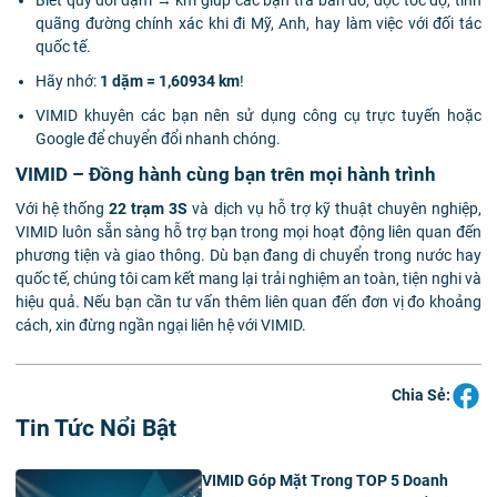
Biết quy đổi dặm → km giúp các bạn tra bản đồ, đọc tốc độ, tính
quãng đường chính xác khi đi Mỹ, Anh, hay làm việc với đối tác
quốc tế.
Hãy nhớ:
1 dặm = 1,60934 km
!
VIMID khuyên các bạn nên sử dụng công cụ trực tuyến hoặc
Google để chuyển đổi nhanh chóng.
VIMID – Đồng hành cùng bạn trên mọi hành trình
Với hệ thống
22 trạm 3S
và dịch vụ hỗ trợ kỹ thuật chuyên nghiệp,
VIMID luôn sẵn sàng hỗ trợ bạn trong mọi hoạt động liên quan đến
phương tiện và giao thông. Dù bạn đang di chuyển trong nước hay
quốc tế, chúng tôi cam kết mang lại trải nghiệm an toàn, tiện nghi và
hiệu quả. Nếu bạn cần tư vấn thêm liên quan đến đơn vị đo khoảng
cách, xin đừng ngần ngại liên hệ với VIMID.
Chia Sẻ:
Tin Tức Nổi Bật
VIMID Góp Mặt Trong TOP 5 Doanh