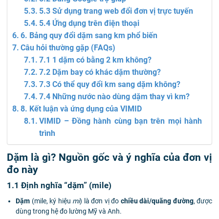
5.3 Sử dụng trang web đổi đơn vị trực tuyến
5.4 Ứng dụng trên điện thoại
6. Bảng quy đổi dặm sang km phổ biến
Câu hỏi thường gặp (FAQs)
7.1 1 dặm có bằng 2 km không?
7.2 Dặm bay có khác dặm thường?
7.3 Có thể quy đổi km sang dặm không?
7.4 Những nước nào dùng dặm thay vì km?
8. Kết luận và ứng dụng của VIMID
VIMID – Đồng hành cùng bạn trên mọi hành
trình
Dặm là gì? Nguồn gốc và ý nghĩa của đơn vị
đo này
1.1 Định nghĩa “dặm” (mile)
Dặm
(mile, ký hiệu
mi
) là đơn vị đo
chiều dài/quãng đường
, được
dùng trong hệ đo lường Mỹ và Anh.