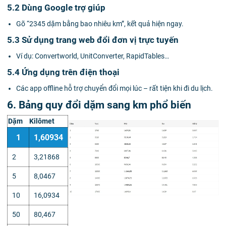
5.2 Dùng Google trợ giúp
Gõ “2345 dặm bằng bao nhiêu km”, kết quả hiện ngay.
5.3 Sử dụng trang web đổi đơn vị trực tuyến
Ví dụ: Convertworld, UnitConverter, RapidTables…
5.4 Ứng dụng trên điện thoại
Các app offline hỗ trợ chuyển đổi mọi lúc – rất tiện khi đi du lịch.
6. Bảng quy đổi dặm sang km phổ biến
Dặm
Kilômet
1
1,60934
2
3,21868
5
8,0467
10
16,0934
50
80,467