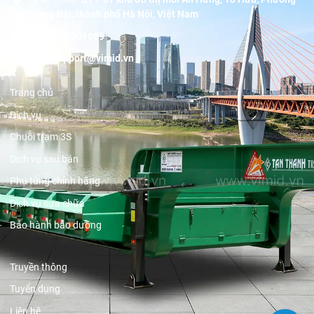
Dương Nội, thành phố Hà Nội, Việt Nam
Hotline:
19001089
Email:
support@vimid.vn
Trang chủ
Dịch vụ
Chuỗi trạm 3S
Dịch vụ sau bán
Phụ tùng chính hãng
Dịch vụ sửa chữa
Bảo hành bảo dưỡng
Truyền thông
Tuyển dụng
Liên hệ