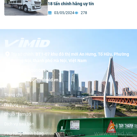
18 tấn chính hãng uy tín
03/05/2024
278
Trụ sở chính:
BT1-07 khu đô thị mới An Hưng, Tố Hữu, Phường
Dương Nội, thành phố Hà Nội, Việt Nam
Hotline:
19001089
Email:
support@vimid.vn
Trang chủ
Dịch vụ
Chuỗi trạm 3S
Dịch vụ sau bán
Phụ tùng chính hãng