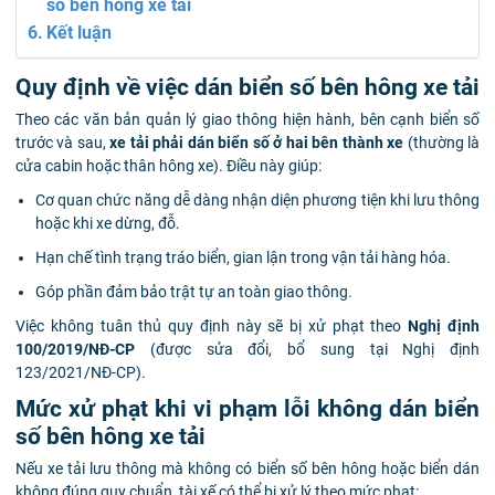
số bên hông xe tải
Kết luận
Quy định về việc dán biển số bên hông xe tải
Theo các văn bản quản lý giao thông hiện hành, bên cạnh biển số
trước và sau,
xe tải phải dán biển số ở hai bên thành xe
(thường là
cửa cabin hoặc thân hông xe). Điều này giúp:
Cơ quan chức năng dễ dàng nhận diện phương tiện khi lưu thông
hoặc khi xe dừng, đỗ.
Hạn chế tình trạng tráo biển, gian lận trong vận tải hàng hóa.
Góp phần đảm bảo trật tự an toàn giao thông.
Việc không tuân thủ quy định này sẽ bị xử phạt theo
Nghị định
100/2019/NĐ-CP
(được sửa đổi, bổ sung tại Nghị định
123/2021/NĐ-CP).
Mức xử phạt khi vi phạm lỗi không dán biển
số bên hông xe tải
Nếu xe tải lưu thông mà không có biển số bên hông hoặc biển dán
không đúng quy chuẩn, tài xế có thể bị xử lý theo mức phạt: