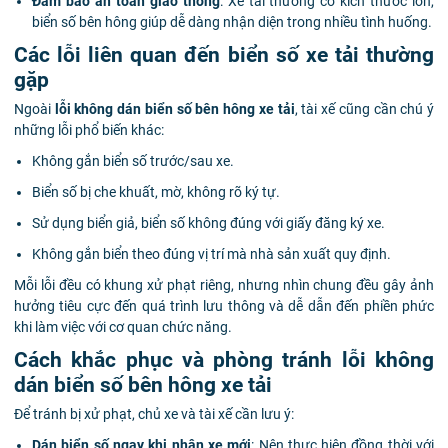
Đảm bảo an toàn giao thông
: Xe tải thường có kích thước lớn,
biển số bên hông giúp dễ dàng nhận diện trong nhiều tình huống.
Các lỗi liên quan đến biển số xe tải thường
gặp
Ngoài
lỗi không dán biển số bên hông xe tải
, tài xế cũng cần chú ý
những lỗi phổ biến khác:
Không gắn biển số trước/sau xe.
Biển số bị che khuất, mờ, không rõ ký tự.
Sử dụng biển giả, biển số không đúng với giấy đăng ký xe.
Không gắn biển theo đúng vị trí mà nhà sản xuất quy định.
Mỗi lỗi đều có khung xử phạt riêng, nhưng nhìn chung đều gây ảnh
hưởng tiêu cực đến quá trình lưu thông và dễ dẫn đến phiền phức
khi làm việc với cơ quan chức năng.
Cách khắc phục và phòng tránh lỗi không
dán biển số bên hông xe tải
Để tránh bị xử phạt, chủ xe và tài xế cần lưu ý:
Dán biển số ngay khi nhận xe mới
: Nên thực hiện đồng thời với