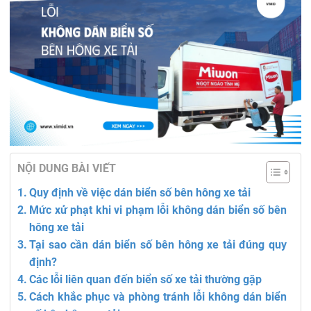
NỘI DUNG BÀI VIẾT
Quy định về việc dán biển số bên hông xe tải
Mức xử phạt khi vi phạm lỗi không dán biển số bên
hông xe tải
Tại sao cần dán biển số bên hông xe tải đúng quy
định?
Các lỗi liên quan đến biển số xe tải thường gặp
Cách khắc phục và phòng tránh lỗi không dán biển