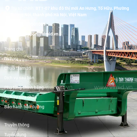
Trụ sở chính:
BT1-07 khu đô thị mới An Hưng, Tố Hữu, Phường
Dương Nội, thành phố Hà Nội, Việt Nam
Hotline:
19001089
Email:
support@vimid.vn
Trang chủ
Dịch vụ
Chuỗi trạm 3S
Dịch vụ sau bán
Phụ tùng chính hãng
Dịch vụ sửa chữa
Bảo hành bảo dưỡng
Truyền thông
Tuyển dụng