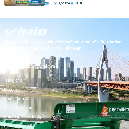
17/01/2024
318
Trụ sở chính:
BT1-07 khu đô thị mới An Hưng, Tố Hữu, Phường
Dương Nội, thành phố Hà Nội, Việt Nam
Hotline:
19001089
Email:
support@vimid.vn
Trang chủ
Dịch vụ
Chuỗi trạm 3S
Dịch vụ sau bán
Phụ tùng chính hãng
Dịch vụ sửa chữa