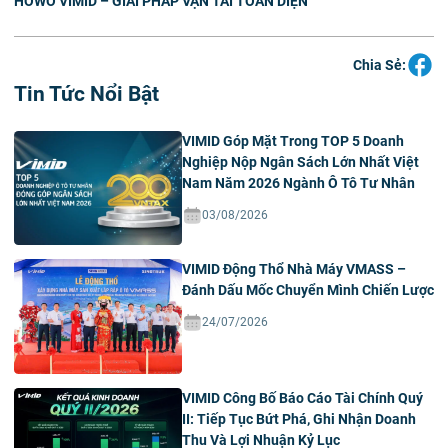
HOWO VIMID – GIẢI PHÁP VẬN TẢI TOÀN DIỆN
Chia Sẻ:
Tin Tức Nổi Bật
VIMID Góp Mặt Trong TOP 5 Doanh
Nghiệp Nộp Ngân Sách Lớn Nhất Việt
Nam Năm 2026 Ngành Ô Tô Tư Nhân
03/08/2026
VIMID Động Thổ Nhà Máy VMASS –
Đánh Dấu Mốc Chuyển Mình Chiến Lược
24/07/2026
VIMID Công Bố Báo Cáo Tài Chính Quý
II: Tiếp Tục Bứt Phá, Ghi Nhận Doanh
Thu Và Lợi Nhuận Kỷ Lục