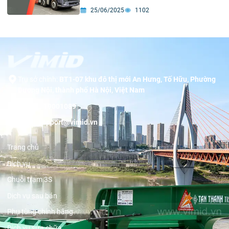
VIMID
25/06/2025
1102
Trụ sở chính:
BT1-07 khu đô thị mới An Hưng, Tố Hữu, Phường
Dương Nội, thành phố Hà Nội, Việt Nam
Hotline:
19001089
Email:
support@vimid.vn
Trang chủ
Dịch vụ
Chuỗi trạm 3S
Dịch vụ sau bán
Phụ tùng chính hãng
Dịch vụ sửa chữa