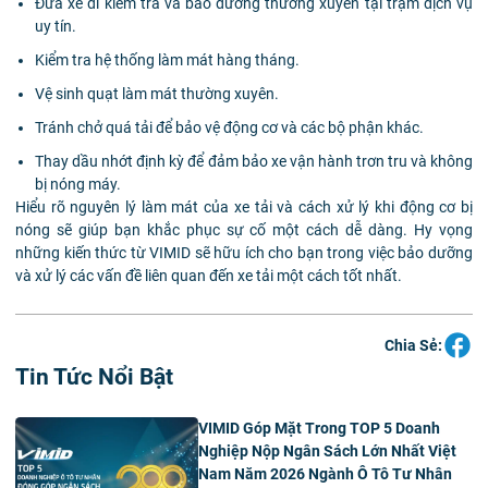
Đưa xe đi kiểm tra và bảo dưỡng thường xuyên tại trạm dịch vụ
uy tín.
Kiểm tra hệ thống làm mát hàng tháng.
Vệ sinh quạt làm mát thường xuyên.
Tránh chở quá tải để bảo vệ động cơ và các bộ phận khác.
Thay dầu nhớt định kỳ để đảm bảo xe vận hành trơn tru và không
bị nóng máy.
Hiểu rõ nguyên lý làm mát của xe tải và cách xử lý khi động cơ bị
nóng sẽ giúp bạn khắc phục sự cố một cách dễ dàng. Hy vọng
những kiến thức từ VIMID sẽ hữu ích cho bạn trong việc bảo dưỡng
và xử lý các vấn đề liên quan đến xe tải một cách tốt nhất.
Chia Sẻ:
Tin Tức Nổi Bật
VIMID Góp Mặt Trong TOP 5 Doanh
Nghiệp Nộp Ngân Sách Lớn Nhất Việt
Nam Năm 2026 Ngành Ô Tô Tư Nhân