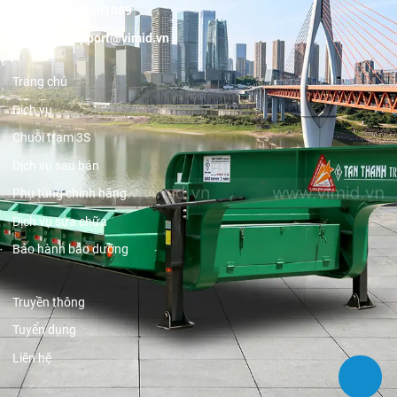
Hotline:
19001089
Email:
support@vimid.vn
Trang chủ
Dịch vụ
Chuỗi trạm 3S
Dịch vụ sau bán
Phụ tùng chính hãng
Dịch vụ sửa chữa
Bảo hành bảo dưỡng
Truyền thông
Tuyển dụng
Liên hệ