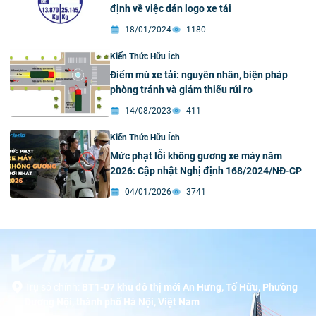
định về việc dán logo xe tải
18/01/2024
1180
Kiến Thức Hữu Ích
Điểm mù xe tải: nguyên nhân, biện pháp
phòng tránh và giảm thiểu rủi ro
14/08/2023
411
Kiến Thức Hữu Ích
Mức phạt lỗi không gương xe máy năm
2026: Cập nhật Nghị định 168/2024/NĐ-CP
04/01/2026
3741
Trụ sở chính:
BT1-07 khu đô thị mới An Hưng, Tố Hữu, Phường
Dương Nội, thành phố Hà Nội, Việt Nam