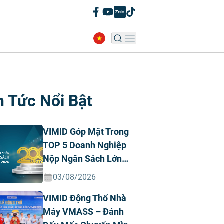
n Tức Nổi Bật
VIMID Góp Mặt Trong
TOP 5 Doanh Nghiệp
Nộp Ngân Sách Lớn
Nhất Việt Nam Năm
03/08/2026
2026 Ngành Ô Tô Tư
VIMID Động Thổ Nhà
Nhân
Máy VMASS – Đánh