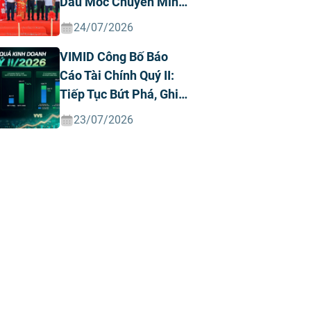
Dấu Mốc Chuyển Mình
Chiến Lược
24/07/2026
VIMID Công Bố Báo
Cáo Tài Chính Quý II:
Tiếp Tục Bứt Phá, Ghi
Nhận Doanh Thu Và
23/07/2026
Lợi Nhuận Kỷ Lục