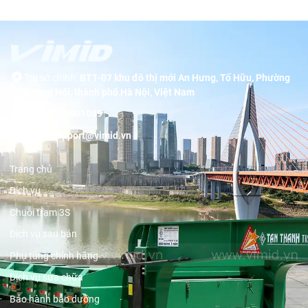
Trụ sở chính:
BT1-07 khu đô thị mới An Hưng, Tố Hữu, Phường
Dương Nội, thành phố Hà Nội, Việt Nam
Hotline:
19001089
Email:
support@vimid.vn
Trang chủ
Dịch vụ
Chuỗi trạm 3S
Dịch vụ sau bán
Phụ tùng chính hãng
Dịch vụ sửa chữa
Bảo hành bảo dưỡng