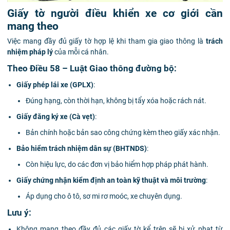
Giấy tờ người điều khiển xe cơ giới cần
mang theo
Việc mang đầy đủ giấy tờ hợp lệ khi tham gia giao thông là
trách
nhiệm pháp lý
của mỗi cá nhân.
Theo Điều 58 – Luật Giao thông đường bộ:
Giấy phép lái xe (GPLX)
:
Đúng hạng, còn thời hạn, không bị tẩy xóa hoặc rách nát.
Giấy đăng ký xe (Cà vẹt)
:
Bản chính hoặc bản sao công chứng kèm theo giấy xác nhận.
Bảo hiểm trách nhiệm dân sự (BHTNDS)
:
Còn hiệu lực, do các đơn vị bảo hiểm hợp pháp phát hành.
Giấy chứng nhận kiểm định an toàn kỹ thuật và môi trường
:
Áp dụng cho ô tô, sơ mi rơ moóc, xe chuyên dụng.
Lưu ý:
Không mang theo đầy đủ các giấy tờ kể trên sẽ bị xử phạt từ