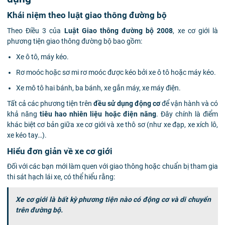
Khái niệm theo luật giao thông đường bộ
Theo Điều 3 của
Luật Giao thông đường bộ 2008
, xe cơ giới là
phương tiện giao thông đường bộ bao gồm:
Xe ô tô, máy kéo.
Rơ moóc hoặc sơ mi rơ moóc được kéo bởi xe ô tô hoặc máy kéo.
Xe mô tô hai bánh, ba bánh, xe gắn máy, xe máy điện.
Tất cả các phương tiện trên
đều sử dụng động cơ
để vận hành và có
khả năng
tiêu hao nhiên liệu hoặc điện năng
. Đây chính là điểm
khác biệt cơ bản giữa xe cơ giới và xe thô sơ (như xe đạp, xe xích lô,
xe kéo tay…).
Hiểu đơn giản về xe cơ giới
Đối với các bạn mới làm quen với giao thông hoặc chuẩn bị tham gia
thi sát hạch lái xe, có thể hiểu rằng:
Xe cơ giới là bất kỳ phương tiện nào có động cơ và di chuyển
trên đường bộ.