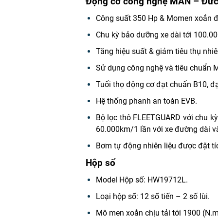
Động cơ công nghệ MAN – Đức
Công suất 350 Hp & Momen xoắn đầ
Chu kỳ bảo dưỡng xe dài tới 100.0
Tăng hiệu suất & giảm tiêu thụ nhiê
Sử dụng công nghệ và tiêu chuẩn M
Tuổi thọ động cơ đạt chuẩn B10, đạt
Hệ thống phanh an toàn EVB.
Bộ lọc thô FLEETGUARD với chu kỳ t
60.000km/1 lần với xe đường dài và
Bơm tự động nhiên liệu được đặt tíc
Hộp số
Model Hộp số: HW19712L.
Loại hộp số: 12 số tiến – 2 số lùi.
Mô men xoắn chịu tải tới 1900 (N