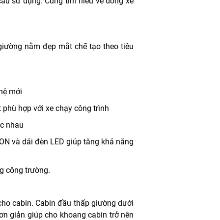
ầu sử dụng. Cùng tìm hiểu về dòng xe
 giường nằm đẹp mắt chế tạo theo tiêu
 hệ mới
 phù hợp với xe chạy công trình
ác nhau
ON và dải đèn LED giúp tăng khả năng
g công trường.
 cho cabin. Cabin đầu thấp giường dưới
ơn giản giúp cho khoang cabin trở nên