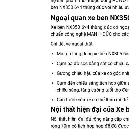
hệ sản phẩm mới thuộc dòng HOWO N s
ben NX350 6×4 thùng đúc với nhiều ưu
Ngoại quan xe ben NX35
Xe ben NX350 6×4 thùng đúc
có ngoại
chuẩn công nghệ MAN – ĐỨC cho các đư
Chi tiết về ngoại thất
Mặt ga lăng dòng xe ben NX305 6×4
Cụm ba đờ sốc bằng sắt có chiều ca
Gương chiệu hậu của xe có góc nhì
Cụm đèn chiếu sáng tích hợp giữa
chiếu sáng, tăng cường tuổi thọ đèn
Cản trước của xe có thể tháo rời đ
Nội thất hiện đại của Xe
Nội thất hiện đại đủ rộng nâng cấp ch
rộng 70m có tích hợp hộp để đồ được 