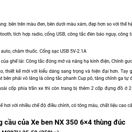
ng: bên trên màu đen, bên dưới màu xám, đẹp hơn so với thế hệ
ooth, tích hợp radio, cổng USB, công tắc đèn báo nguy, công t
a auto, châm thuốc. Cổng sạc USB 5V-2.1A
 của ghế lái: Công tắc đóng mở và nâng hạ kính điện, Chỉnh gươ
 thiết kế mới với kiểu dáng sang trọng và hiện đại hơn. Tay gạ
 bên phải vô lăng là công tắc phanh Cup pô, tăng chỉnh ga tự đ
goài cốp phía trần xe thì còn trang bị thêm 2 cốp đựng đồ ở
hế hơi với nhiều chế độ điều chỉnh, có tông màu, chất liệu cao c
ng cầu của Xe ben NX 350 6×4 thùng đúc