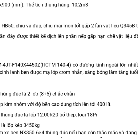
x900 (mm); Thể tích thùng hàng: 10,2m3
 HB50, chịu va đập, chịu mài mòn tốt gấp 2 lần vật liệu Q345B
phần đáy được thiết kế dịch lên phần nếp gấp hạn chế vật liệu đ
4JT-F140X4450Z(HCTM 140-4) có đường kính ngoài lớn nhất 
 xinh lanh ben được mạ lớp crom nhẵn, sáng bóng làm tăng tuổi
thùng đúc là 2 lớp (8+5) chắc chắn
 kim nhôm với độ bền cao dung tích lên tới 400 lít.
thùng đúc là lốp 12.00R20 bố thép, loại 18Pr
 là lốp kép 3450kg
ẩm xe ben NX350 6×4 thùng đúc n
ếu bạn còn thắc mắc và đang 