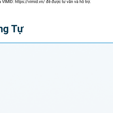
a VIMID:
https://vimid.vn/
để được tư vấn và hỗ trợ.
ng Tự