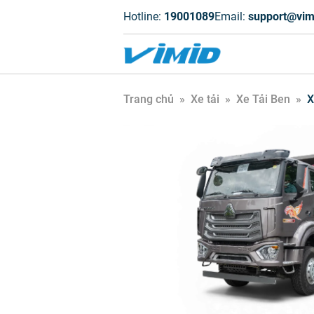
Hotline:
19001089
Email:
support@vim
Trang chủ
»
Xe tải
»
Xe Tải Ben
»
X