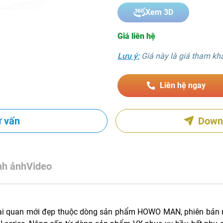
Xem 3D
Giá liên hệ
Lưu ý:
Giá này là giá tham khảo
Liên hệ ngay
ư vấn
Down
nh ảnh
Video
ại quan mới đẹp thuộc dòng sản phẩm HOWO MAN, phiên bản 