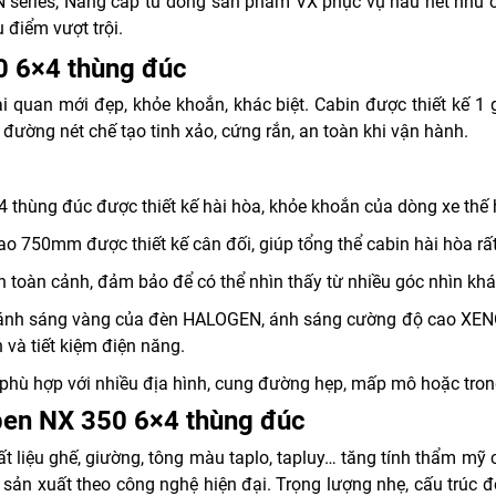
eries, Nâng cấp từ dòng sản phẩm VX phục vụ hầu hết nhu c
 điểm vượt trội.
0 6×4 thùng đúc
 quan mới đẹp, khỏe khoắn, khác biệt. Cabin được thiết kế 1
ờng nét chế tạo tinh xảo, cứng rắn, an toàn khi vận hành.
 thùng đúc được thiết kế hài hòa, khỏe khoắn của dòng xe thế
o 750mm được thiết kế cân đối, giúp tổng thể cabin hài hòa rất
n toàn cảnh, đảm bảo để có thể nhìn thấy từ nhiều góc nhìn kh
 ánh sáng vàng của đèn HALOGEN, ánh sáng cường độ cao XEN
 và tiết kiệm điện năng.
ể phù hợp với nhiều địa hình, cung đường hẹp, mấp mô hoặc tron
 ben NX 350 6×4 thùng đúc
ất liệu ghế, giường, tông màu taplo, tapluy… tăng tính thẩm mỹ
sản xuất theo công nghệ hiện đại. Trọng lượng nhẹ, cấu trúc đ