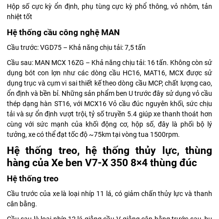
Hộp số cực kỳ ổn định, phụ tùng cực kỳ phổ thông, vỏ nhôm, tản
nhiệt tốt
Hệ thống cầu công nghệ MAN
Cầu trước: VGD75 – Khả năng chịu tải: 7,5 tấn
Cầu sau: MAN MCX 16ZG – Khả năng chịu tải: 16 tấn. Không còn sử
dụng bót con lợn như các dòng cầu HC16, MAT16, MCX được sử
dụng trục và cụm vi sai thiết kế theo dòng cầu MCP, chất lượng cao,
ổn định và bền bỉ. Những sản phẩm ben U trước đây sử dụng vỏ cầu
thép dạng hàn ST16, với MCX16 Vỏ cầu đúc nguyên khối, sức chịu
tải và sự ổn định vượt trội, tỷ số truyền 5.4 giúp xe thanh thoát hơn
cùng với sức mạnh của khối động cơ, hộp số, đây là phối bộ lý
tưởng, xe có thể đạt tốc độ ~75km tại vòng tua 1500rpm.
Hệ thống treo, hệ thống thủy lực, thùng
hàng của Xe ben V7-X 350 8×4 thùng đúc
Hệ thống treo
Cầu trước của xe là loại nhíp 11 lá, có giảm chấn thủy lực và thanh
cân bằng.
Cầu sau là loại nhíp 12 lá giằng cầu V, giằng cân bằng trước sau, bu