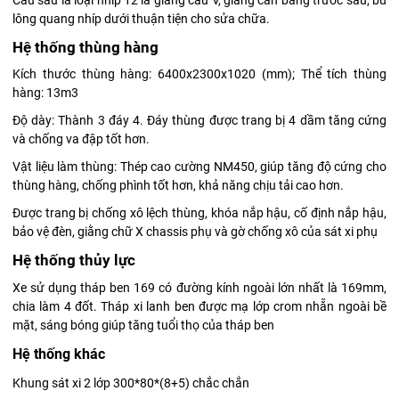
lông quang nhíp dưới thuận tiện cho sửa chữa.
Hệ thống thùng hàng
Kích thước thùng hàng: 6400x2300x1020 (mm); Thể tích thùng
hàng: 13m3
Độ dày: Thành 3 đáy 4. Đáy thùng được trang bị 4 dầm tăng cứng
và chống va đập tốt hơn.
Vật liệu làm thùng: Thép cao cường NM450, giúp tăng độ cứng cho
thùng hàng, chống phình tốt hơn, khả năng chịu tải cao hơn.
Được trang bị chống xô lệch thùng, khóa nắp hậu, cố định nắp hậu,
bảo vệ đèn, giằng chữ X chassis phụ và gờ chống xô của sát xi phụ
Hệ thống thủy lực
Xe sử dụng tháp ben 169 có đường kính ngoài lớn nhất là 169mm,
chia làm 4 đốt. Tháp xi lanh ben được mạ lớp crom nhẵn ngoài bề
mặt, sáng bóng giúp tăng tuổi thọ của tháp ben
Hệ thống khác
Khung sát xi 2 lớp 300*80*(8+5) chắc chắn