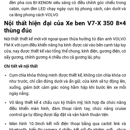
đèn pha cos BI-XENON siêu sáng có điều chỉnh góc chiếu trong
cabin, cụm đèn LED chạy ngày cực kỳ phong cách, cản dưới và
ca lăng phong cách VOLVO
Nội thất hiện đại của Xe ben V7-X 350 8×4
thùng đúc
Nội thất thiết kế mới với ngoại quan thừa hưởng từ đàn anh VOLVO
FM-X với cụm điều khiển nâng hạ kính được cài vào bên cạnh táp luy
cửa, nay được thiết kế vào tổng thể chung, kính điện, gương điện, có
sấy gương, chỉnh gương 4 chiều cho cả gương lái, phụ
Chi tiết về nội thất
Cụm chìa khóa thông minh được thiết kế, không còn chìa khóa cơ
như trước, chỉ cần đứng dưới và ấn giữ, cửa kính sẽ tự động lên,
xuống, giảm bớt cảm giác nóng hầm hập khi bước lên xe mỗi
ngày nắng.
Vô lăng thiết kế 4 chấu cực kỳ thẩm mỹ, tích hợp đa chức năng
điều khiển màn hình, đàm thoại rảnh tay, chức năng cruise
control ga tự động được lắp đặt và vận hành thuận tiện.
Màn hình 10.3inch kết nối điện thoại bằng qua carbit link và
bluetooth, hiển thị camera 4 chiều, kết nối đa nhiệm, wifi… chưa