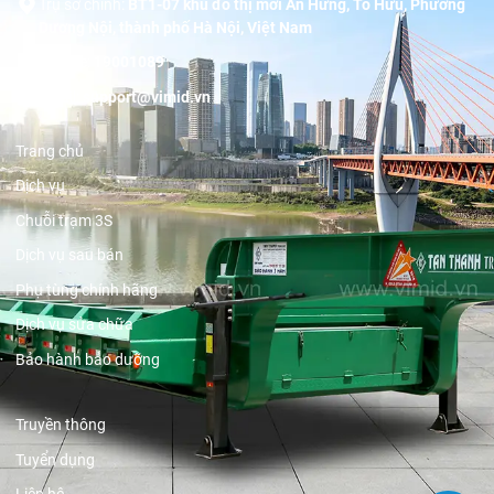
Trụ sở chính:
BT1-07 khu đô thị mới An Hưng, Tố Hữu, Phường
Dương Nội, thành phố Hà Nội, Việt Nam
Hotline:
19001089
Email:
support@vimid.vn
Trang chủ
Dịch vụ
Chuỗi trạm 3S
Dịch vụ sau bán
Phụ tùng chính hãng
Dịch vụ sửa chữa
Bảo hành bảo dưỡng
Truyền thông
Tuyển dụng