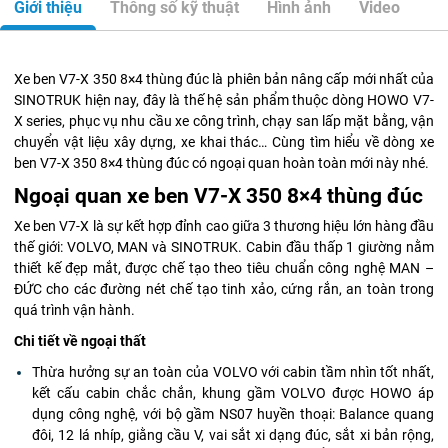
Giới thiệu
Thông số kỹ thuật
Hình ảnh
Video
Xe ben V7-X 350 8×4 thùng đúc là phiên bản nâng cấp mới nhất của
SINOTRUK hiện nay, đây là thế hệ sản phẩm thuộc dòng HOWO V7-
X series, phục vụ nhu cầu xe công trình, chạy san lấp mặt bằng, vận
chuyển vật liệu xây dựng, xe khai thác… Cùng tìm hiểu về dòng xe
ben V7-X 350 8×4 thùng đúc có ngoại quan hoàn toàn mới này nhé.
Ngoại quan xe ben V7-X 350 8×4 thùng đúc
Xe ben V7-X là sự kết hợp đỉnh cao giữa 3 thương hiệu lớn hàng đầu
thế giới: VOLVO, MAN và SINOTRUK. Cabin đầu thấp 1 giường nằm
thiết kế đẹp mắt, được chế tạo theo tiêu chuẩn công nghệ MAN –
ĐỨC cho các đường nét chế tạo tinh xảo, cứng rắn, an toàn trong
quá trình vận hành.
Chi tiết về ngoại thất
Thừa hưởng sự an toàn của VOLVO với cabin tầm nhìn tốt nhất,
kết cấu cabin chắc chắn, khung gầm VOLVO được HOWO áp
dụng công nghệ, với bộ gầm NS07 huyền thoại: Balance quang
đôi, 12 lá nhíp, giằng cầu V, vai sắt xi dạng đúc, sắt xi bản rộng,