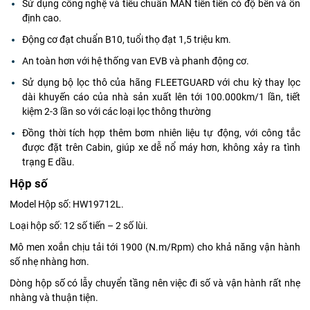
Sử dụng công nghệ và tiêu chuẩn MAN tiên tiến có độ bền và ổn
định cao.
Động cơ đạt chuẩn B10, tuổi thọ đạt 1,5 triệu km.
An toàn hơn với hệ thống van EVB và phanh động cơ.
Sử dụng bộ lọc thô của hãng FLEETGUARD với chu kỳ thay lọc
dài khuyến cáo của nhà sản xuất lên tới 100.000km/1 lần, tiết
kiệm 2-3 lần so với các loại lọc thông thường
Đồng thời tích hợp thêm bơm nhiên liệu tự động, với công tắc
được đặt trên Cabin, giúp xe dễ nổ máy hơn, không xảy ra tình
trạng E dầu.
Hộp số
Model Hộp số: HW19712L.
Loại hộp số: 12 số tiến – 2 số lùi.
Mô men xoắn chịu tải tới 1900 (N.m/Rpm) cho khả năng vận hành
số nhẹ nhàng hơn.
Dòng hộp số có lẫy chuyển tầng nên việc đi số và vận hành rất nhẹ
nhàng và thuận tiện.