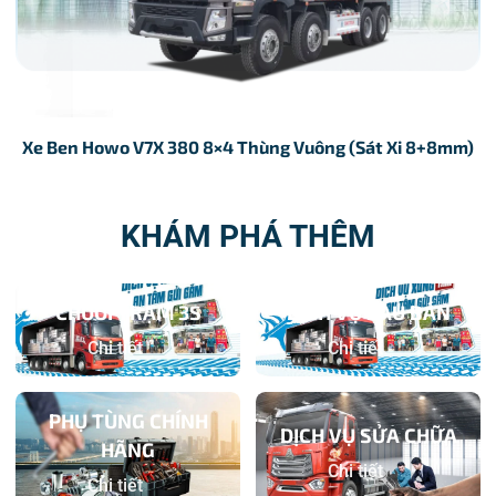
Xe Ben Howo V7X 380 8×4 Thùng Vuông (Sát Xi 8+8mm)
KHÁM PHÁ THÊM
CHUỖI TRẠM 3S
DỊCH VỤ SAU BÁN
Chi tiết
Chi tiết
PHỤ TÙNG CHÍNH
DỊCH VỤ SỬA CHỮA
HÃNG
Chi tiết
Chi tiết