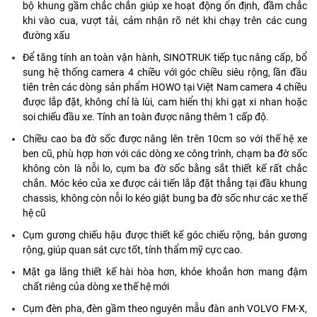
bộ khung gầm chắc chắn giúp xe hoạt động ổn định, đầm chắc
khi vào cua, vượt tải, cảm nhận rõ nét khi chạy trên các cung
đường xấu
Để tăng tính an toàn vận hành, SINOTRUK tiếp tục nâng cấp, bổ
sung hệ thống camera 4 chiều với góc chiều siêu rộng, lần đầu
tiên trên các dòng sản phẩm HOWO tại Việt Nam camera 4 chiều
được lắp đặt, không chỉ là lùi, cam hiển thị khi gạt xi nhan hoặc
soi chiếu đầu xe. Tính an toàn được nâng thêm 1 cấp độ.
Chiều cao ba đờ sốc được nâng lên trên 10cm so với thế hệ xe
ben cũ, phù hợp hơn với các dòng xe công trình, chạm ba đờ sốc
không còn là nỗi lo, cụm ba đờ sốc bằng sắt thiết kế rất chắc
chắn. Móc kéo của xe được cải tiến lắp đặt thẳng tại đầu khung
chassis, không còn nỗi lo kéo giật bung ba đờ sốc như các xe thế
hệ cũ
Cụm gương chiếu hậu được thiết kế góc chiếu rộng, bản gương
rộng, giúp quan sát cực tốt, tính thẩm mỹ cực cao.
Mặt ga lăng thiết kế hài hòa hơn, khỏe khoắn hơn mang đậm
chất riêng của dòng xe thế hệ mới
Cụm đèn pha, đèn gầm theo nguyên mẫu đàn anh VOLVO FM-X,