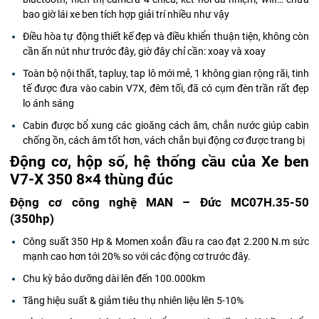
bao giờ lái xe ben tích hợp giải trí nhiều như vậy
Điều hòa tự động thiết kế đẹp và điều khiển thuận tiện, không còn
cần ấn nút như trước đây, giờ đây chỉ cần: xoay và xoay
Toàn bộ nội thất, tapluy, tap lô mới mẻ, 1 không gian rộng rãi, tinh
tế được đưa vào cabin V7X, đêm tối, đã có cụm đèn trần rất đẹp
lo ánh sáng
Cabin được bổ xung các gioăng cách âm, chắn nước giúp cabin
chống ồn, cách âm tốt hơn, vách chắn bụi động cơ được trang bị
Động cơ, hộp số, hệ thống cầu của Xe ben
V7-X 350 8×4 thùng đúc
Động cơ công nghệ MAN – Đức MC07H.35-50
(350hp)
Công suất 350 Hp & Momen xoắn đầu ra cao đạt 2.200 N.m sức
mạnh cao hơn tới 20% so với các động cơ trước đây.
Chu kỳ bảo dưỡng dài lên đến 100.000km
Tăng hiệu suất & giảm tiêu thụ nhiên liệu lên 5-10%