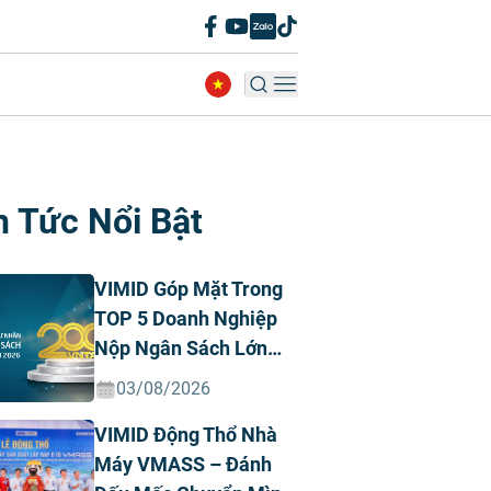
n Tức Nổi Bật
VIMID Góp Mặt Trong
TOP 5 Doanh Nghiệp
Nộp Ngân Sách Lớn
Nhất Việt Nam Năm
03/08/2026
2026 Ngành Ô Tô Tư
VIMID Động Thổ Nhà
Nhân
Máy VMASS – Đánh