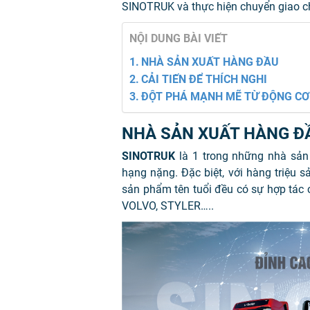
SINOTRUK và thực hiện chuyển giao ch
NỘI DUNG BÀI VIẾT
NHÀ SẢN XUẤT HÀNG ĐẦU
CẢI TIẾN ĐỂ THÍCH NGHI
ĐỘT PHÁ MẠNH MẼ TỪ ĐỘNG C
NHÀ SẢN XUẤT HÀNG Đ
SINOTRUK
là 1 trong những nhà sản 
hạng nặng. Đặc biệt, với hàng triệu 
sản phẩm tên tuổi đều có sự hợp tác 
VOLVO, STYLER…..