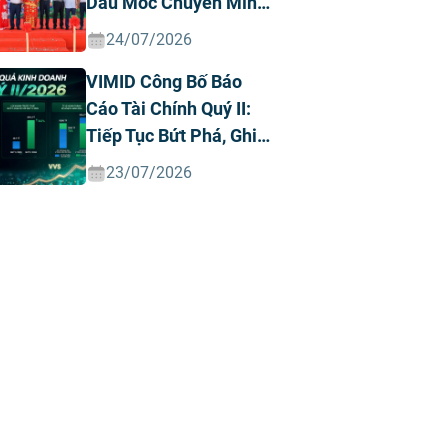
Dấu Mốc Chuyển Mình
Chiến Lược
24/07/2026
VIMID Công Bố Báo
Cáo Tài Chính Quý II:
Tiếp Tục Bứt Phá, Ghi
Nhận Doanh Thu Và
23/07/2026
Lợi Nhuận Kỷ Lục