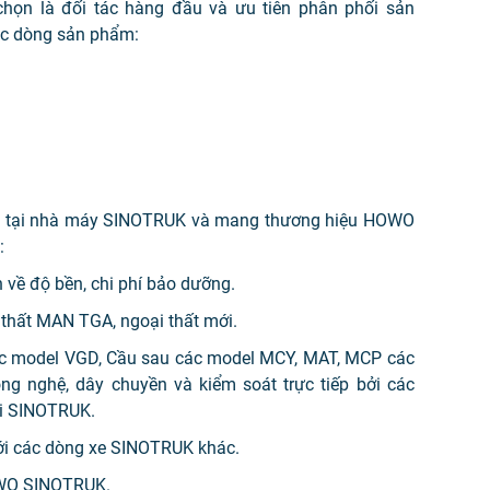
họn là đối tác hàng đầu và ưu tiên phân phối sản
c dòng sản phẩm:
t tại nhà máy SINOTRUK và mang thương hiệu HOWO
:
về độ bền, chi phí bảo dưỡng.
i thất MAN TGA, ngoại thất mới.
c model VGD, Cầu sau các model MCY, MAT, MCP các
g nghệ, dây chuyền và kiểm soát trực tiếp bởi các
ại SINOTRUK.
với các dòng xe SINOTRUK khác.
OWO SINOTRUK.