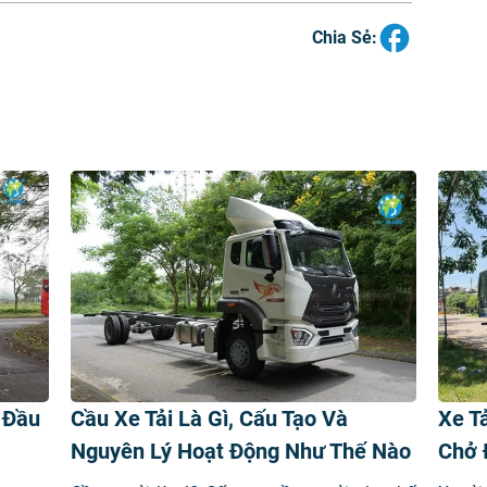
Chia Sẻ:
 Đầu
Cầu Xe Tải Là Gì, Cấu Tạo Và
Xe T
Nguyên Lý Hoạt Động Như Thế Nào
Chở 