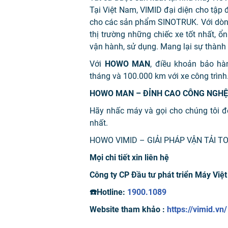
Tại Việt Nam, VIMID đại diện cho tậ
cho các sản phẩm SINOTRUK. Với d
thị trường những chiếc xe tốt nhất, ổ
vận hành, sử dụng. Mang lại sự thành
Với
HOWO MAN
, điều khoản bảo hà
tháng và 100.000 km với xe công trình
HOWO MAN – ĐỈNH CAO CÔNG NGHỆ 
Hãy nhấc máy và gọi cho chúng tôi đ
nhất.
HOWO VIMID – GIẢI PHÁP VẬN TẢI T
Mọi chi tiết xin liên hệ
Công ty CP Đầu tư phát triển Máy Việ
☎️
Hotline:
1900.1089
Website tham khảo :
https://vimid.vn/