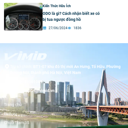
Kiến Thức Hữu Ích
ODO là gì? Cách nhận biết xe có
bị tua ngược đồng hồ
27/06/2024
1836
Trụ sở chính:
BT1-07 khu đô thị mới An Hưng, Tố Hữu, Phường
Dương Nội, thành phố Hà Nội, Việt Nam
Hotline:
19001089
Email:
support@vimid.vn
Trang chủ
Dịch vụ
Chuỗi trạm 3S