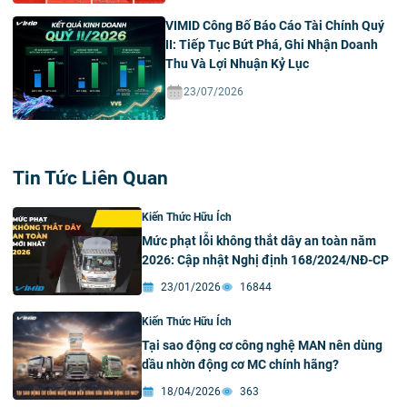
VIMID Công Bố Báo Cáo Tài Chính Quý
II: Tiếp Tục Bứt Phá, Ghi Nhận Doanh
Thu Và Lợi Nhuận Kỷ Lục
23/07/2026
Tin Tức Liên Quan
Kiến Thức Hữu Ích
Mức phạt lỗi không thắt dây an toàn năm
2026: Cập nhật Nghị định 168/2024/NĐ-CP
23/01/2026
16844
Kiến Thức Hữu Ích
Tại sao động cơ công nghệ MAN nên dùng
dầu nhờn động cơ MC chính hãng?
18/04/2026
363