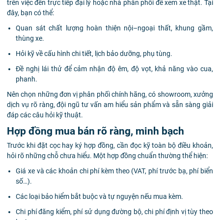
trên việc đến trực tiếp đại lý hoặc nhà phân phối để xem xe thật. Tại
đây, bạn có thể:
Quan sát chất lượng hoàn thiện nội–ngoại thất, khung gầm,
thùng xe.
Hỏi kỹ về cấu hình chi tiết, lịch bảo dưỡng, phụ tùng.
Đề nghị lái thử để cảm nhận độ êm, độ vọt, khả năng vào cua,
phanh.
Nên chọn những đơn vị phân phối chính hãng, có showroom, xưởng
dịch vụ rõ ràng, đội ngũ tư vấn am hiểu sản phẩm và sẵn sàng giải
đáp các câu hỏi kỹ thuật.
Hợp đồng mua bán rõ ràng, minh bạch
Trước khi đặt cọc hay ký hợp đồng, cần đọc kỹ toàn bộ điều khoản,
hỏi rõ những chỗ chưa hiểu. Một hợp đồng chuẩn thường thể hiện:
Giá xe và các khoản chi phí kèm theo (VAT, phí trước bạ, phí biển
số…).
Các loại bảo hiểm bắt buộc và tự nguyện nếu mua kèm.
Chi phí đăng kiểm, phí sử dụng đường bộ, chi phí định vị tùy theo