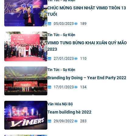
Tin Tức - Sự Kiện
CHÚC MỪNG SINH NHẬT VIMID TRÒN 13
TUỔI
05/03/2023
189
Tin Tức - Sự Kiện
VIMID TƯNG BỪNG KHAI XUÂN QUÝ MÃO
2023
27/01/2023
110
Tin Tức - Sự Kiện
Branding by Doing – Year End Party 2022
17/01/2023
134
Văn Hóa Nội Bộ
Team building hè 2022
29/09/2022
283