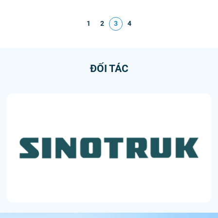
1
2
3
4
ĐỐI TÁC