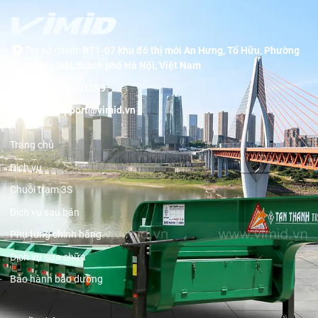
Trụ sở chính:
BT1-07 khu đô thị mới An Hưng, Tố Hữu, Phường
Dương Nội, thành phố Hà Nội, Việt Nam
Hotline:
19001089
Email:
support@vimid.vn
Trang chủ
Dịch vụ
Chuỗi trạm 3S
Dịch vụ sau bán
Phụ tùng chính hãng
Dịch vụ sửa chữa
Bảo hành bảo dưỡng