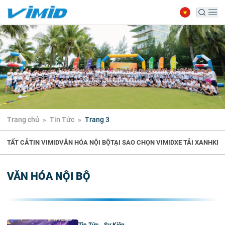
Trang chủ
»
Tin Tức
»
Trang 3
TẤT CẢ
TIN VIMID
VĂN HÓA NỘI BỘ
TẠI SAO CHỌN VIMID
XE TẢI XANH
KIẾ
VĂN HÓA NỘI BỘ