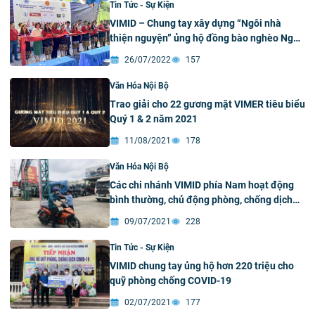
Tin Tức - Sự Kiện
VIMID – Chung tay xây dựng “Ngôi nhà
thiện nguyện” ủng hộ đồng bào nghèo Nghệ
An
26/07/2022
157
Văn Hóa Nội Bộ
Trao giải cho 22 gương mặt VIMER tiêu biểu
Quý 1 & 2 năm 2021
11/08/2021
178
Văn Hóa Nội Bộ
Các chi nhánh VIMID phía Nam hoạt động
bình thường, chủ động phòng, chống dịch
Covid-19
09/07/2021
228
Tin Tức - Sự Kiện
VIMID chung tay ủng hộ hơn 220 triệu cho
quỹ phòng chống COVID-19
02/07/2021
177