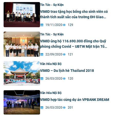
Tin Tức - Sự Kiện
VIMID trao tặng học bổng cho sinh viên có
thành tích xuất sắc của trường ĐH Giao
thông vận tải
19/11/2020
129
Tin Tức - Sự Kiện
VIMID ủng hộ 116.690.000 đồng cho Quỹ
phòng chống Covid – UBTW Mặt trận Tổ
quốc Việt Nam
22/09/2020
121
Văn Hóa Nội Bộ
VIMID – Du lịch hè Thailand 2018
26/03/2020
120
Văn Hóa Nội Bộ
VIMID hợp tác cùng dự án VPBANK DREAM
26/03/2020
201