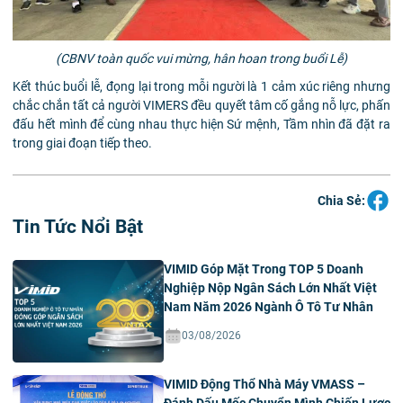
(CBNV toàn quốc vui mừng, hân hoan trong buổi Lễ)
Kết thúc buổi lễ, đọng lại trong mỗi người là 1 cảm xúc riêng nhưng
chắc chắn tất cả người VIMERS đều quyết tâm cố gắng nỗ lực, phấn
đấu hết mình để cùng nhau thực hiện Sứ mệnh, Tầm nhìn đã đặt ra
trong giai đoạn tiếp theo.
Chia Sẻ:
Tin Tức Nổi Bật
VIMID Góp Mặt Trong TOP 5 Doanh
Nghiệp Nộp Ngân Sách Lớn Nhất Việt
Nam Năm 2026 Ngành Ô Tô Tư Nhân
03/08/2026
VIMID Động Thổ Nhà Máy VMASS –