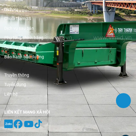
Dịch vụ
Chuỗi trạm 3S
Dịch vụ sau bán
Phụ tùng chính hãng
Dịch vụ sửa chữa
Bảo hành bảo dưỡng
Truyền thông
Tuyển dụng
Liên hệ
LIÊN KẾT MẠNG XÃ HỘI