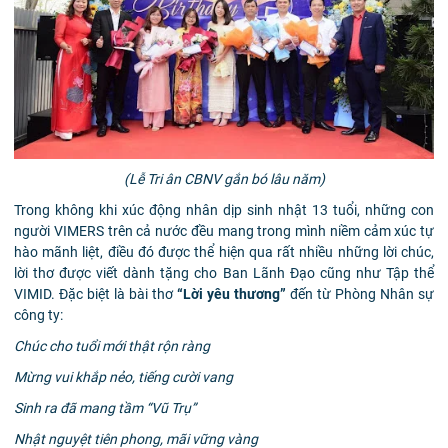
(Lễ Tri ân CBNV gắn bó lâu năm)
Trong không khi xúc động nhân dịp sinh nhật 13 tuổi, những con
người VIMERS trên cả nước đều mang trong mình niềm cảm xúc tự
hào mãnh liệt, điều đó được thể hiện qua rất nhiều những lời chúc,
lời thơ được viết dành tặng cho Ban Lãnh Đạo cũng như Tập thể
VIMID. Đặc biệt là bài thơ
“Lời yêu thương”
đến từ Phòng Nhân sự
công ty:
Chúc cho tuổi mới thật rộn ràng
Mừng vui khắp nẻo, tiếng cười vang
Sinh ra đã mang tầm “Vũ Trụ”
Nhật nguyệt tiên phong, mãi vững vàng