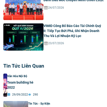
Đánh Dấu Mốc Chuyển Mình Chiến Lược
24/07/2026
VIMID Công Bố Báo Cáo Tài Chính Quý
II: Tiếp Tục Bứt Phá, Ghi Nhận Doanh
Thu Và Lợi Nhuận Kỷ Lục
23/07/2026
Tin Tức Liên Quan
Văn Hóa Nội Bộ
Team building hè
2022
29/09/2022
290
Tin Tức - Sự Kiện