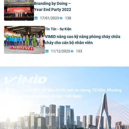
Branding by Doing –
Year End Party 2022
17/01/2023
138
Tin Tức - Sự Kiện
VIMID nâng cao kỹ năng phòng cháy chữa
cháy cho cán bộ nhân viên
11/12/2023
133
Trụ sở chính:
BT1-07 khu đô thị mới An Hưng, Tố Hữu, Phường
Dương Nội, thành phố Hà Nội, Việt Nam
Hotline:
19001089
Email:
support@vimid.vn
Trang chủ