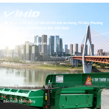
Trụ sở chính:
BT1-07 khu đô thị mới An Hưng, Tố Hữu, Phường
Dương Nội, thành phố Hà Nội, Việt Nam
Hotline:
19001089
Email:
support@vimid.vn
Trang chủ
Dịch vụ
Chuỗi trạm 3S
Dịch vụ sau bán
Phụ tùng chính hãng
Dịch vụ sửa chữa
Bảo hành bảo dưỡng