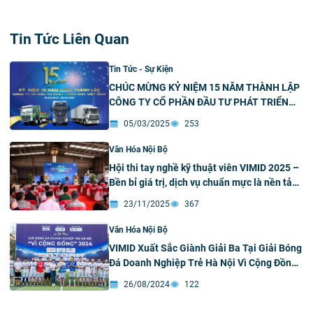
Tin Tức Liên Quan
Tin Tức - Sự Kiện
CHÚC MỪNG KỶ NIỆM 15 NĂM THÀNH LẬP
CÔNG TY CỔ PHẦN ĐẦU TƯ PHÁT TRIỂN
MÁY VIỆT NAM
05/03/2025
253
Văn Hóa Nội Bộ
Hội thi tay nghề kỹ thuật viên VIMID 2025 –
Bền bỉ giá trị, dịch vụ chuẩn mực là nền tảng
cho hiệu quả và thành công
23/11/2025
367
Văn Hóa Nội Bộ
VIMID Xuất Sắc Giành Giải Ba Tại Giải Bóng
Đá Doanh Nghiệp Trẻ Hà Nội Vì Cộng Đồng
2024️
26/08/2024
122