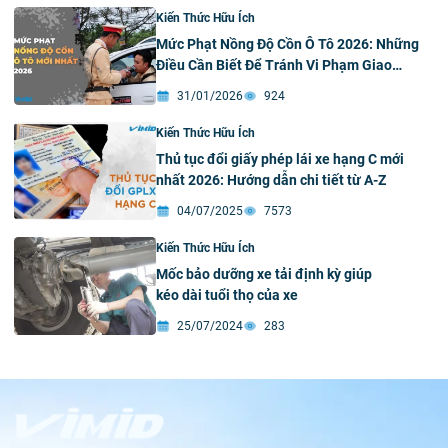
Kiến Thức Hữu Ích
Mức Phạt Nồng Độ Cồn Ô Tô 2026: Những
Điều Cần Biết Để Tránh Vi Phạm Giao
Thông
31/01/2026
924
Kiến Thức Hữu Ích
Thủ tục đổi giấy phép lái xe hạng C mới
nhất 2026: Hướng dẫn chi tiết từ A-Z
04/07/2025
7573
Kiến Thức Hữu Ích
Mốc bảo dưỡng xe tải định kỳ giúp
kéo dài tuổi thọ của xe
25/07/2024
283