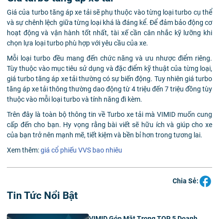
Giá của turbo tăng áp xe tải sẽ phụ thuộc vào từng loại turbo cụ thể
và sự chênh lệch giữa từng loại khá là đáng kể. Để đảm bảo động cơ
hoạt động và vận hành tốt nhất, tài xế cần cân nhắc kỹ lưỡng khi
chọn lựa loại turbo phù hợp với yêu cầu của xe.
Mỗi loại turbo đều mang đến chức năng và ưu nhược điểm riêng.
Tùy thuộc vào mục tiêu sử dụng và đặc điểm kỹ thuật của từng loại,
giá turbo tăng áp xe tải thường có sự biến động. Tuy nhiên giá turbo
tăng áp xe tải thông thường dao động từ 4 triệu đến 7 triệu đồng tùy
thuộc vào mỗi loại turbo và tính năng đi kèm.
Trên đây là toàn bộ thông tin về
Turbo xe tải mà VIMID muốn cung
cấp đến cho bạn. Hy vọng rằng bài viết sẽ hữu ích và giúp cho xe
của bạn trở nên mạnh mẽ, tiết kiệm và bền bỉ hơn trong tương lai.
Xem thêm:
giá cổ phiếu VVS bao nhiêu
Chia Sẻ:
Tin Tức Nổi Bật
VIMID Góp Mặt Trong TOP 5 Doanh