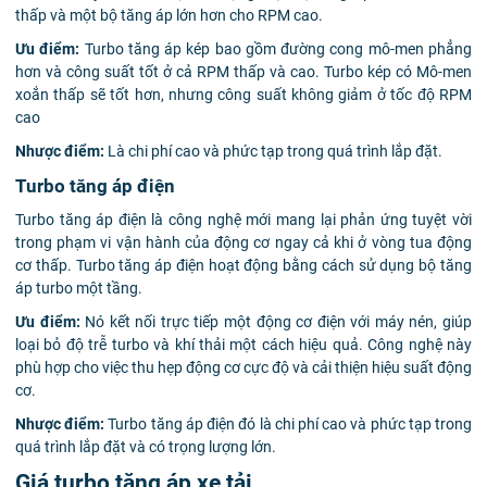
thấp và một bộ tăng áp lớn hơn cho RPM cao.
Ưu điểm:
Turbo tăng áp kép bao gồm đường cong mô-men phẳng
hơn và công suất tốt ở cả RPM thấp và cao. Turbo kép có
Mô-men
xoắn thấp sẽ tốt hơn, nhưng công suất không giảm ở tốc độ RPM
cao
Nhược điểm:
Là chi phí cao và phức tạp trong quá trình lắp đặt.
Turbo tăng áp điện
Turbo tăng áp điện là công nghệ mới mang lại phản ứng tuyệt vời
trong phạm vi vận hành của động cơ
ngay cả khi ở vòng tua động
cơ thấp. Turbo tăng áp điện hoạt động bằng cách sử dụng bộ tăng
áp turbo một tầng.
Ưu điểm:
Nó kết nối trực tiếp một động cơ điện với máy nén, giúp
loại bỏ độ trễ turbo và khí thải một cách hiệu quả. Công nghệ này
phù hợp cho việc thu hẹp động cơ cực độ và cải thiện hiệu suất động
cơ.
Nhược điểm:
Turbo tăng áp điện đó là chi phí cao và phức tạp trong
quá trình lắp đặt và có trọng lượng lớn.
Giá turbo tăng áp xe tải