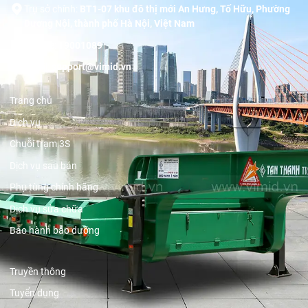
Trụ sở chính:
BT1-07 khu đô thị mới An Hưng, Tố Hữu, Phường
Dương Nội, thành phố Hà Nội, Việt Nam
Hotline:
19001089
Email:
support@vimid.vn
Trang chủ
Dịch vụ
Chuỗi trạm 3S
Dịch vụ sau bán
Phụ tùng chính hãng
Dịch vụ sửa chữa
Bảo hành bảo dưỡng
Truyền thông
Tuyển dụng