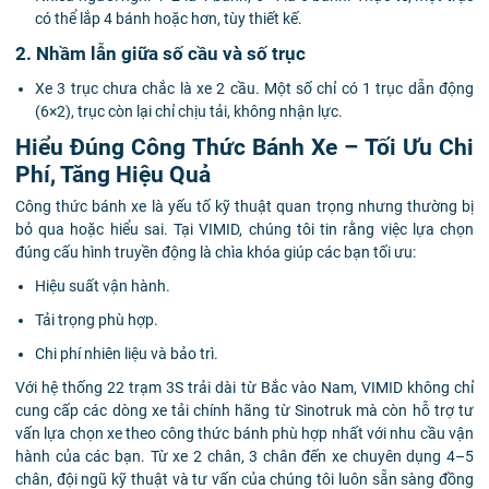
có thể lắp 4 bánh hoặc hơn, tùy thiết kế.
2. Nhầm lẫn giữa số cầu và số trục
Xe 3 trục chưa chắc là xe 2 cầu. Một số chỉ có 1 trục dẫn động
(6×2), trục còn lại chỉ chịu tải, không nhận lực.
Hiểu Đúng Công Thức Bánh Xe – Tối Ưu Chi
Phí, Tăng Hiệu Quả
Công thức bánh xe là yếu tố kỹ thuật quan trọng nhưng thường bị
bỏ qua hoặc hiểu sai. Tại VIMID, chúng tôi tin rằng việc lựa chọn
đúng cấu hình truyền động là chìa khóa giúp các bạn tối ưu:
Hiệu suất vận hành.
Tải trọng phù hợp.
Chi phí nhiên liệu và bảo trì.
Với hệ thống 22 trạm 3S trải dài từ Bắc vào Nam, VIMID không chỉ
cung cấp các dòng xe tải chính hãng từ Sinotruk mà còn hỗ trợ tư
vấn lựa chọn xe theo công thức bánh phù hợp nhất với nhu cầu vận
hành của các bạn. Từ xe 2 chân, 3 chân đến xe chuyên dụng 4–5
chân, đội ngũ kỹ thuật và tư vấn của chúng tôi luôn sẵn sàng đồng