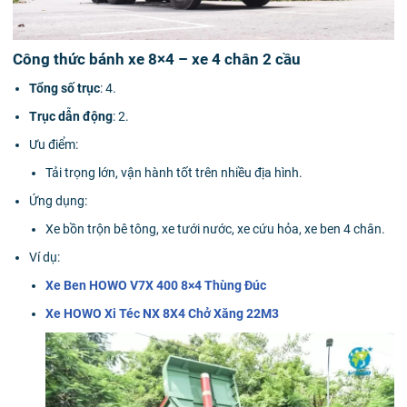
Công thức bánh xe 8×4 – xe 4 chân 2 cầu
Tổng số trục
: 4.
Trục dẫn động
: 2.
Ưu điểm:
Tải trọng lớn, vận hành tốt trên nhiều địa hình.
Ứng dụng:
Xe bồn trộn bê tông, xe tưới nước, xe cứu hỏa, xe ben 4 chân.
Ví dụ:
Xe Ben HOWO V7X 400 8×4 Thùng Đúc
Xe HOWO Xi Téc NX 8X4 Chở Xăng 22M3