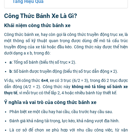
Tăng Hiệu Quả
Công Thức Bánh Xe Là Gì?
Khái niệm công thức bánh xe
Công thức bánh xe, hay còn gọi là công thức truyền động trục xe, là
một thông số kỹ thuật quan trọng được dùng để mô tả cấu trúc
truyền động của xe tải hoặc đầu kéo. Công thức này được thể hiện
dưới dạng a x b, trong đó:
a
: Tổng số bánh (biểu thị số trục × 2).
b
: Số bánh được truyền động (biểu thị số trục dẫn động × 2).
Ví dụ, với công thức
6×4
, xe có 3 trục (6/2 = 3), trong đó 2 trục được
dẫn động (4/2 = 2). Công thức này
không mô tả tổng số bánh xe
thực tế
, vì mỗi trục có thể lắp 2, 4 hoặc nhiều bánh tùy thiết kế.
Ý nghĩa và vai trò của công thức bánh xe
Phân biệt xe một cầu hay hai cầu, cầu trước hay cầu sau.
Đánh giá khả năng tải trọng, lực kéo, khả năng vượt địa hình.
Là cơ sở để chọn xe phù hợp với nhu cầu công việc, từ vận