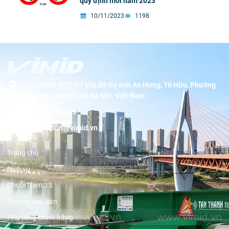
quy định mới năm 2023
10/11/2023
1198
Trụ sở chính:
BT1-07 khu đô thị mới An Hưng, Tố Hữu, Phường
Dương Nội, thành phố Hà Nội, Việt Nam
Hotline:
19001089
Email:
support@vimid.vn
Trang chủ
Dịch vụ
Chuỗi trạm 3S
Dịch vụ sau bán
Phụ tùng chính hãng