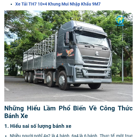
Xe Tải TH7 10×4 Khung Mui Nhập Khẩu 9M7
Những Hiểu Lầm Phổ Biến Về Công Thức
Bánh Xe
1. Hiểu sai số lượng bánh xe
Nhiều người nghĩ 4×2 là 4 bánh, 6×4 là 6 bánh. Thực tế, một trục